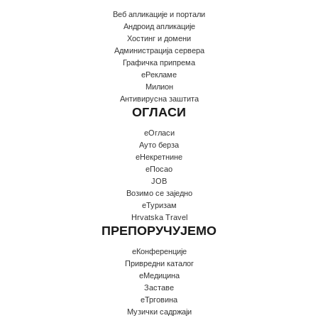
Веб апликације и портали
Андроид апликације
Хостинг и домени
Администрација сервера
Графичка припрема
еРекламе
Милион
Антивирусна заштита
ОГЛАСИ
еОгласи
Ауто берза
еНекретнине
еПосао
JOB
Возимо се заједно
еТуризам
Hrvatska Travel
ПРЕПОРУЧУЈЕМО
еКонференције
Привредни каталог
еМедицина
Заставе
еТрговина
Музички садржаји