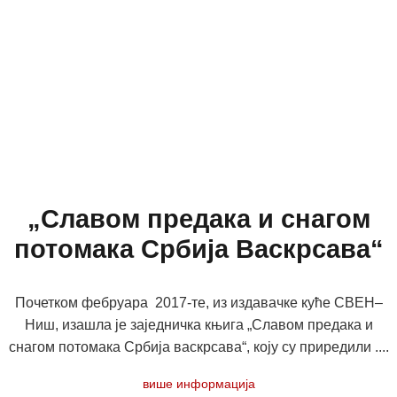
„Славом предака и снагом
потомака Србија Васкрсава“
Почетком фебруара 2017-те, из издавачке куће СВЕН–
Ниш, изашла је заједничка књига „Славом предака и
снагом потомака Србија васкрсава“, коју су приредили ....
више информација