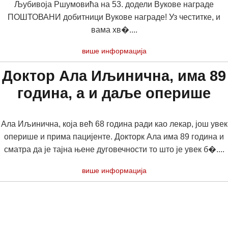
Љубивоја Ршумовића на 53. додели Вукове награде
ПОШТОВАНИ добитници Вукове награде! Уз честитке, и
вама хв�....
више информација
Доктор Ала Иљинична, има 89
година, а и даље оперише
Ала Иљинична, која већ 68 година ради као лекар, још увек
оперише и прима пацијенте. Докторк Ала има 89 година и
сматра да је тајна њене дуговечности то што је увек б�....
више информација