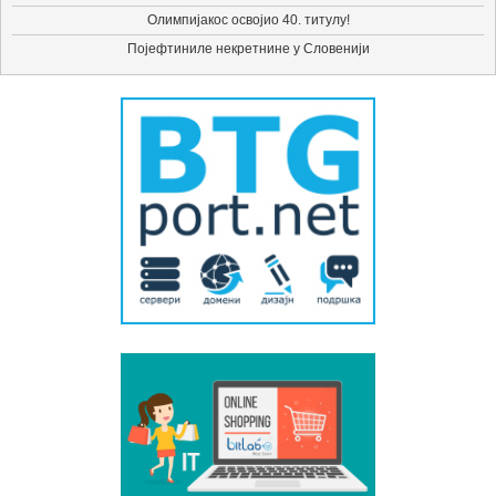
Олимпијакос освојио 40. титулу!
Појефтиниле некретнине у Словенији