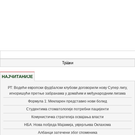
НАЈЧИТАНИЈЕ
РТ: Водећи европски фудбалски клубови договорили нову Супер лигу,
игноришући претње забранама у домаћим и међународним лигама
Формула 1: Мекларен представио нови болид
Студентима стоматологије потребни пацијенти
Комунистичка стратегија освајања власти
НБА: Нова побједа Мајамија, увјерљива Оклахома
Албанци затечени због споменика