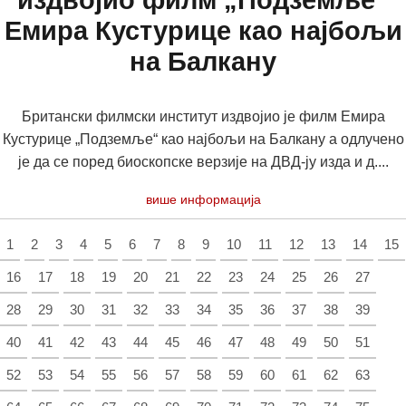
издвојио филм „Подземље“
Емира Кустурице као најбољи
на Балкану
Британски филмски институт издвојио је филм Емира
Кустурице „Подземље“ као најбољи на Балкану а одлучено
је да се поред биоскопске верзије на ДВД-ју изда и д....
више информација
1
2
3
4
5
6
7
8
9
10
11
12
13
14
15
16
17
18
19
20
21
22
23
24
25
26
27
28
29
30
31
32
33
34
35
36
37
38
39
40
41
42
43
44
45
46
47
48
49
50
51
52
53
54
55
56
57
58
59
60
61
62
63