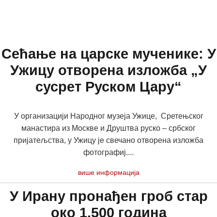
Сећање на царске мученике: У
Ужицу отворена изложба „У
сусрет Руском Цару“
У организацији Народног музеја Ужице, Сретењског
манастира из Москве и Друштва руско – србског
пријатељства, у Ужицу је свечано отворена изложба
фотографиј....
више информација
У Ирану пронађен гроб стар
око 1.500 година