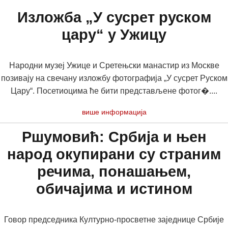
Изложба „У сусрет руском
цару“ у Ужицу
Народни музеј Ужице и Сретењски манастир из Москве
позивају на свечану изложбу фотографија „У сусрет Руском
Цару“. Посетиоцима ће бити представљене фотог�....
више информација
Ршумовић: Србија и њен
народ окупирани су страним
речима, понашањем,
обичајима и истином
Говор председника Културно-просветне заједнице Србије