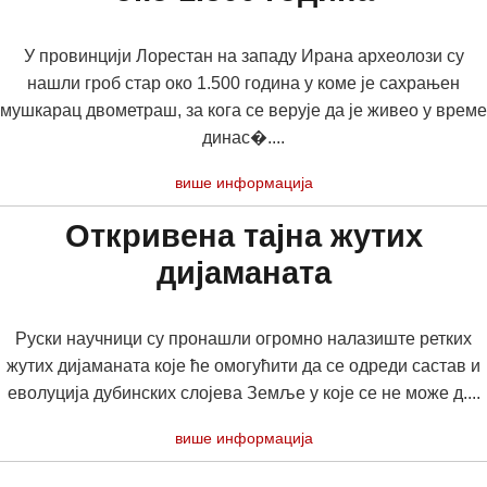
У провинцији Лорестан на западу Ирана археолози су
нашли гроб стар око 1.500 година у коме је сахрањен
мушкарац двометраш, за кога се верује да је живео у време
динас�....
више информација
Откривена тајна жутих
дијаманата
Руски научници су пронашли огромно налазиште ретких
жутих дијаманата које ће омогућити да се одреди састав и
еволуција дубинских слојева Земље у које се не може д....
више информација