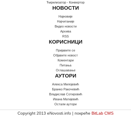
Ћирилизатор - Конвертор
НОВОСТИ
Најновије
Најчитаније
Видео новости
Архива
RSS
КОРИСНИЦИ
Пријавите се
Oбјавите новост
Коментари
Питања
Оглашавање
АУТОРИ
Алекса Милојевић
Бранко Ракочевић
Владислав Сотировић
Ивана Матијевић
Остали аутори
Copyright 2013 eNovosti.info | покреће
BitLab CMS