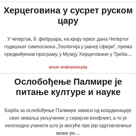
Херцеговина у сусрет руском
цару
У четвртак, 9. фебруара, на крају првог дана Четвртог
годишњег симпосиона „Теологија у јавној сфери“, према
предвиђеном програму, у Музеју Херцеговине у Треби....
више информација
Ослобођење Палмире је
питање културе и науке
Борба за ослобођење Палмире зависи од координације
свих земаља укључених у сиријски конфликт, а то је
неопходно учинити што је могуће пре јер одуговлачење
може ре....