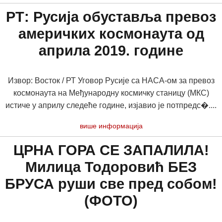
РТ: Русија обуставља превоз
америчких космонаута од
априла 2019. године
Извор: Восток / РТ Уговор Русије са НАСА-ом за превоз
космонаута на Међународну космичку станицу (МКС)
истиче у априлу следеће године, изјавио је потпредс�....
више информација
ЦРНА ГОРА СЕ ЗАПАЛИЛА!
Милица Тодоровић БЕЗ
БРУСА руши све пред собом!
(ФОТО)