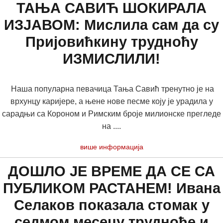
ТАЊА САВИЋ ШОКИРАЛА
ИЗЈАВОМ: Мислила сам да су
Пријовићкину трудноћу
ИЗМИСЛИЛИ!
Наша популарна певачица Тања Савић тренутно је на
врхунцу каријере, а њене нове песме коју је урадила у
сарадњи са Короном и Римским броје милионске прегледе
на ....
више информација
ДОШЛО ЈЕ ВРЕМЕ ДА СЕ СА
ПУБЛИКОМ РАСТАНЕМ! Ивана
Селаков показала стомак у
седмом месецу трудноће и