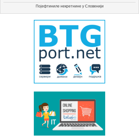
Појефтиниле некретнине у Словенији