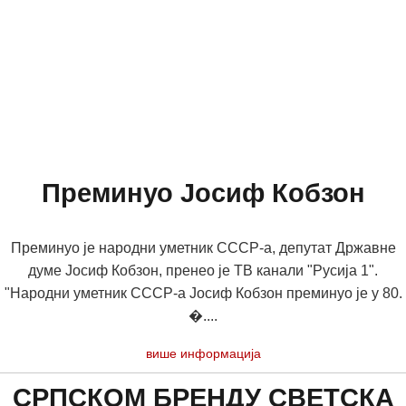
Преминуо Јосиф Кобзон
Преминуо је народни уметник СССР-а, депутат Државне
думе Јосиф Кобзон, пренео је ТВ канали "Русија 1".
"Народни уметник СССР-а Јосиф Кобзон преминуо је у 80.
�....
више информација
СРПСКОМ БРЕНДУ СВЕТСКА