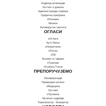
Андроид апликације
Хостинг и домени
Администрација сервера
Графичка припрема
еРекламе
Милион
Антивирусна заштита
ОГЛАСИ
еОгласи
Ауто берза
еНекретнине
еПосао
JOB
Возимо се заједно
еТуризам
Hrvatska Travel
ПРЕПОРУЧУЈЕМО
еКонференције
Привредни каталог
еМедицина
Заставе
еТрговина
Музички садржаји
Ћирилизатор - Конвертор