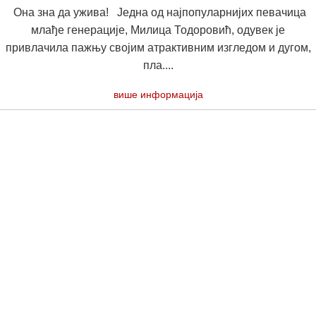
Она зна да ужива! Једна од најпопуларнијих певачица
млађе генерације, Милица Тодоровић, одувек је
привлачила пажњу својим атрактивним изгледом и дугом,
пла....
више информација