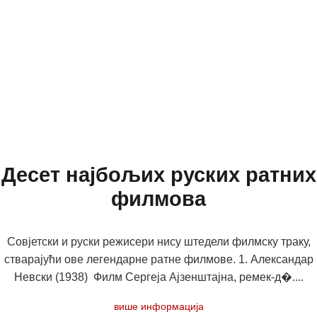
Десет најбољих руских ратних
филмова
Совјетски и руски режисери нису штедели филмску траку,
стварајући ове легендарне ратне филмове. 1. Александар
Невски (1938) Филм Сергеја Ајзенштајна, ремек-д�....
више информација