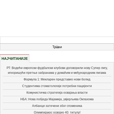
НАЈЧИТАНИЈЕ
РТ: Водећи европски фудбалски клубови договорили нову Супер лигу,
игноришући претње забранама у домаћим и међународним лигама
Формула 1: Мекларен представио нови болид
Студентима стоматологије потребни пацијенти
Комунистичка стратегија освајања власти
НБА: Нова побједа Мајамија, увјерљива Оклахома
Албанци затечени због споменика
Олимпијакос освојио 40. титулу!