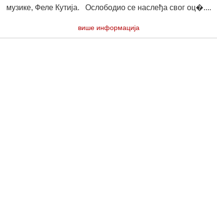
музике, Феле Кутија. Ослободио се наслеђа свог оц�....
више информација