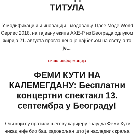
ТИТУЛА
У модификацији и иновацији - модовању, Цасе Моде World
Сериес 2018. на тајвану екипа АXЕ-Р из Београда одлуком
жирија 21. августа проглашена је најбољом на свету, а то
је....
више информација
ФЕМИ КУТИ НА
КАЛЕМЕГДАНУ: Бесплатни
концертни спектакл 13.
септембра у Београду!
Они који су пратили његову каријеру знају да Феми Кути
никад није био баш задовољан што је наследник краља