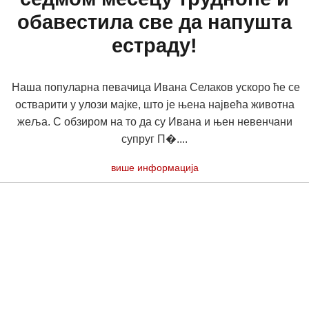
обавестила све да напушта
естраду!
Наша популарна певачица Ивана Селаков ускоро ће се
остварити у улози мајке, што је њена највећа животна
жеља. С обзиром на то да су Ивана и њен невенчани
супруг П�....
више информација