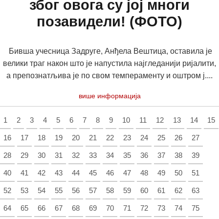
због овога су јој многи
позавидели! (ФОТО)
Бивша учесница Задруге, Анђела Вештица, оставила је
велики траг након што је напустила најгледанији ријалити,
а препознатљива је по свом темпераменту и оштром ј....
више информација
1
2
3
4
5
6
7
8
9
10
11
12
13
14
15
16
17
18
19
20
21
22
23
24
25
26
27
28
29
30
31
32
33
34
35
36
37
38
39
40
41
42
43
44
45
46
47
48
49
50
51
52
53
54
55
56
57
58
59
60
61
62
63
64
65
66
67
68
69
70
71
72
73
74
75