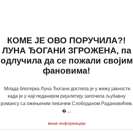
КОМЕ ЈЕ ОВО ПОРУЧИЛА?!
ЛУНА ЂОГАНИ ЗГРОЖЕНА, па
одлучила да се пожали својим
фановима!
Млада блогерка Луна Ђогани доспела је у жижу јавности
када је у најгледанијем ријалитију започела љубавну
романсу са ожењеним певачем Слободаном Радановићем.
�....
више информација