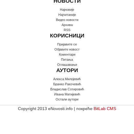
НОВОСТИ
Најновије
Најчитаније
Видео новости
Архива
RSS
КОРИСНИЦИ
Пријавите се
Oбјавите новост
Коментари
Питања
Оглашавање
АУТОРИ
Алекса Милојевић
Бранко Ракочевић
Владислав Сотировић
Ивана Матијевић
Остали аутори
Copyright 2013 eNovosti.info | покреће
BitLab CMS