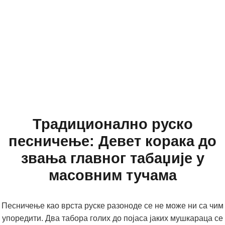
Традиционално руско
песничење: Девет корака до
звања главног табаџије у
масовним тучама
Песничење као врста руске разоноде се не може ни са чим
упоредити. Два табора голих до појаса јаких мушкараца се