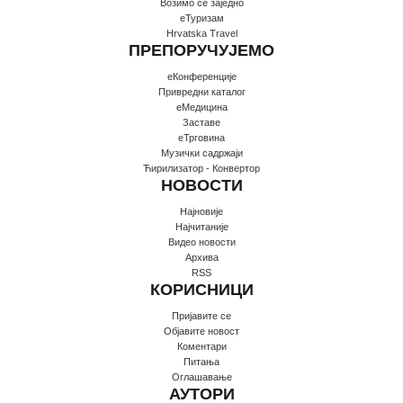
Возимо се заједно
еТуризам
Hrvatska Travel
ПРЕПОРУЧУЈЕМО
еКонференције
Привредни каталог
еМедицина
Заставе
еТрговина
Музички садржаји
Ћирилизатор - Конвертор
НОВОСТИ
Најновије
Најчитаније
Видео новости
Архива
RSS
КОРИСНИЦИ
Пријавите се
Oбјавите новост
Коментари
Питања
Оглашавање
АУТОРИ