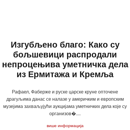
Изгубљено благо: Како су
бољшевици распродали
непроцењива уметничка дела
из Ермитажа и Кремља
Рафаел, Фаберже и руске царске круне опточене
драгуљима данас се налазе у америчким и европским
музејима захваљујући аукцијама уметничких дела које су
организов�....
више информација