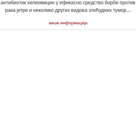
антибиотик хелиомицин у ефикасно средство борбе против
рака јетре и неколико других видова злоћудних тумор....
више информација