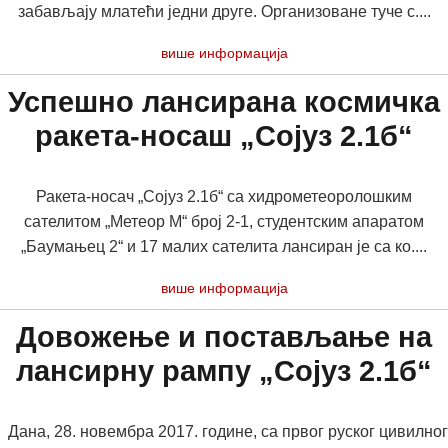
забављају млатећи једни друге. Организоване туче с....
више информација
Успешно лансирана космичка
ракета-носаш „Сојуз 2.1б“
Ракета-носач „Сојуз 2.1б“ са хидрометеоролошким
сателитом „Метеор М“ број 2-1, студентским апаратом
„Баумањец 2“ и 17 малих сателита лансиран је са ко....
више информација
Довожење и постављање на
лансирну рампу „Сојуз 2.1б“
Дана, 28. новембра 2017. године, са првог руског цивилног