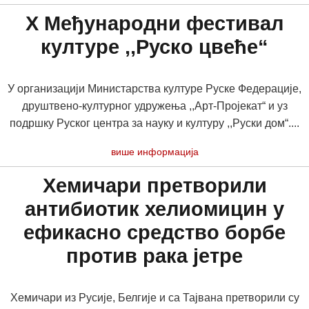
X Међународни фестивал
културе ,,Руско цвеће“
У организацији Министарства културе Руске Федерације,
друштвено-културног удружења ,,Арт-Пројекат“ и уз
подршку Руског центра за науку и културу ,,Руски дом“....
више информација
Хемичари претворили
антибиотик хелиомицин у
ефикасно средство борбе
против рака јетре
Хемичари из Русије, Белгије и са Тајвана претворили су