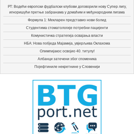
РТ: Водећи европски фудбалски клубови договорили нову Супер лигу,
игноришући претње забранама у домаћим и међународним лигама
Формула 1: Мекларен представио нови болид
Студентима стоматологије потребни пацијенти
Комунистичка стратегија освајања власти
НБА: Нова побједа Мајамија, увјерљива Оклахома
Олимпијакос освојио 40. титулу!
Албанци затечени због споменика
Појефтиниле некретнине у Словенији