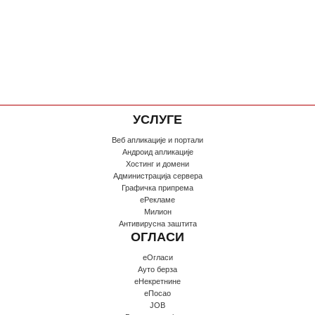
УСЛУГЕ
Веб апликације и портали
Андроид апликације
Хостинг и домени
Администрација сервера
Графичка припрема
еРекламе
Милион
Антивирусна заштита
ОГЛАСИ
еОгласи
Ауто берза
еНекретнине
еПосао
JOB