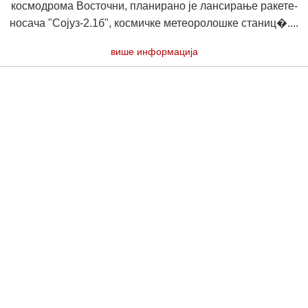
космодрома Восточни, планирано је лансирање ракете-
носача "Сојуз-2.1б", космичке метеоролошке станиц�....
више информација