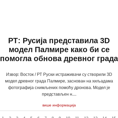
РТ: Русија представила 3D
модел Палмире како би се
помогла обнова древног града
Извор: Восток / РТ Руски истраживачи су створили 3D
модел древног града Палмире, заснован на хиљадама
фотографија снимљених помоћу дронова. Модел је
представљен н....
више информација