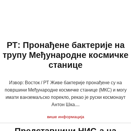
РТ: Пронађене бактерије на
трупу Међународне космичке
станице
Извор: Восток / РТ Живе бактерије пронађене су на
површини Међународне космичке станице (МКС) и могу
имати ванземаљско порекло, рекао је руски космонаут
Антон Шка....
више информација