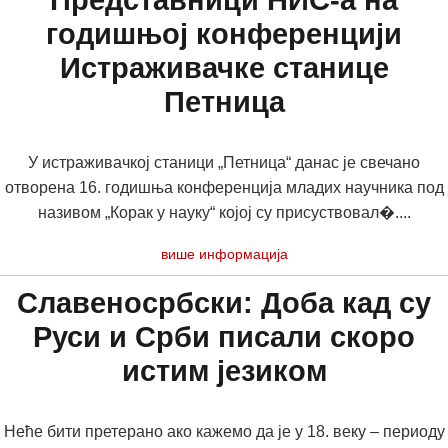
Представници НИС-а на
годишњој конференцији
Истраживачке станице
Петница
У истраживачкој станици „Петница“ данас је свечано
отворена 16. годишња конференција младих научника под
називом „Корак у науку“ којој су присуствовал�....
више информација
Славеносрбски: Доба кад су
Руси и Срби писали скоро
истим језиком
Неће бити претерано ако кажемо да је у 18. веку – периоду