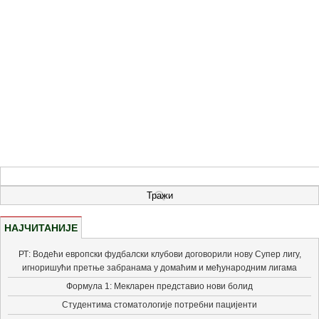
НАЈЧИТАНИЈЕ
РТ: Водећи европски фудбалски клубови договорили нову Супер лигу,
игноришући претње забранама у домаћим и међународним лигама
Формула 1: Мекларен представио нови болид
Студентима стоматологије потребни пацијенти