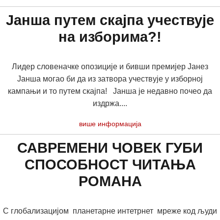
Јанша путем скајпа учествује
на изборима?!
Лидер словеначке опозиције и бивши премијер Јанез
Јанша могао би да из затвора учествује у изборној
кампањи и то путем скајпа! Јанша је недавно почео да
издржа....
више информација
САВРЕМЕНИ ЧОВЕК ГУБИ
СПОСОБНОСТ ЧИТАЊА
РОМАНА
С глобализацијом планетарне интетрнет мреже код људи