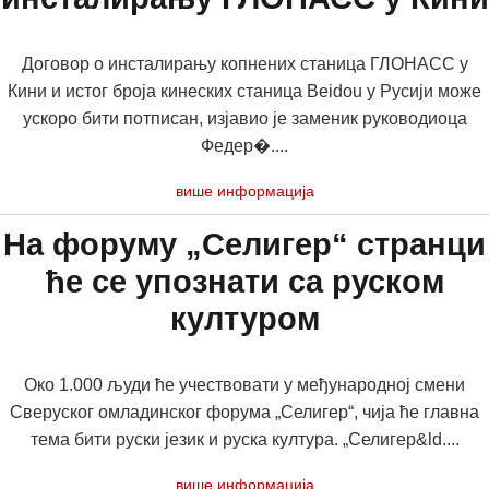
Договор о инсталирању копнених станица ГЛОНАСС у
Кини и истог броја кинеских станица Beidou у Русији може
ускоро бити потписан, изјавио је заменик руководиоца
Федер�....
више информација
На форуму „Селигер“ странци
ће се упознати са руском
културом
Око 1.000 људи ће учествовати у међународној смени
Сверуског омладинског форума „Селигер“, чија ће главна
тема бити руски језик и руска култура. „Селигер&ld....
више информација