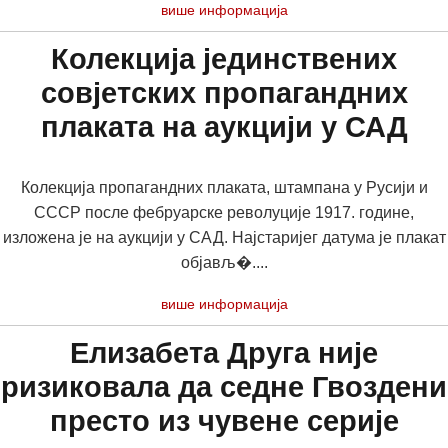
више информација
Колекција јединствених
совјетских пропагандних
плаката на аукцији у САД
Колекција пропагандних плаката, штампана у Русији и
СССР после фебруарске револуције 1917. године,
изложена је на аукцији у САД. Најстаријег датума је плакат
објављ�....
више информација
Елизабета Друга није
ризиковала да седне Гвоздени
престо из чувене серије