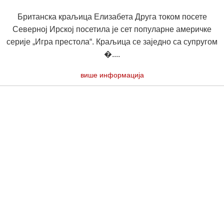
Британска краљица Елизабета Друга током посете
Северној Ирској посетила је сет популарне америчке
серије „Игра престола“. Краљица се заједно са супругом
�....
више информација