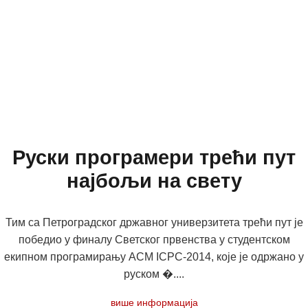
Руски програмери трећи пут
најбољи на свету
Тим са Петроградског државног универзитета трећи пут је
победио у финалу Светског првенства у студентском
екипном програмирању ACM ICPC-2014, које је одржано у
руском �....
више информација