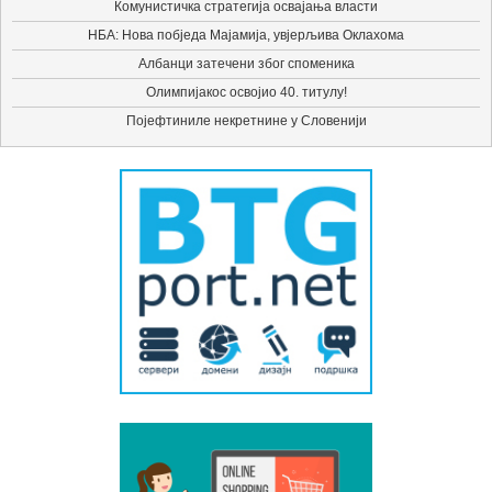
Комунистичка стратегија освајања власти
НБА: Нова побједа Мајамија, увјерљива Оклахома
Албанци затечени због споменика
Олимпијакос освојио 40. титулу!
Појефтиниле некретнине у Словенији