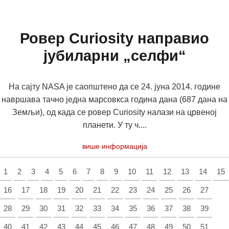
Ровер Curiosity направио
јубиларни „селфи“
На сајту NASA је саопштено да се 24. јуна 2014. године
навршава тачно једна марсовкса година дана (687 дана на
Земљи), од када се ровер Curiosity налази на црвеној
планети. У ту ч....
више информација
1
2
3
4
5
6
7
8
9
10
11
12
13
14
15
16
17
18
19
20
21
22
23
24
25
26
27
28
29
30
31
32
33
34
35
36
37
38
39
40
41
42
43
44
45
46
47
48
49
50
51