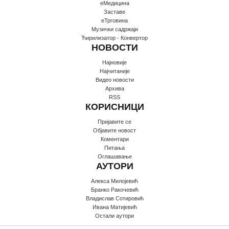
еМедицина
Заставе
еТрговина
Музички садржаји
Ћирилизатор - Конвертор
НОВОСТИ
Најновије
Најчитаније
Видео новости
Архива
RSS
КОРИСНИЦИ
Пријавите се
Oбјавите новост
Коментари
Питања
Оглашавање
АУТОРИ
Алекса Милојевић
Бранко Ракочевић
Владислав Сотировић
Ивана Матијевић
Остали аутори