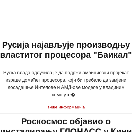
Русија најављује производњу
властитог процесора "Баикал"
Руска влада одлучила је да подржи амбициозни пројекат
израде домаћег процесора, који би требало да замјени
досадашње Интелове и АМД-ове моделе у владиним
компјуте�....
више информација
Роскосмос објавио о
инсталирању ГЛОНАСС у Кини