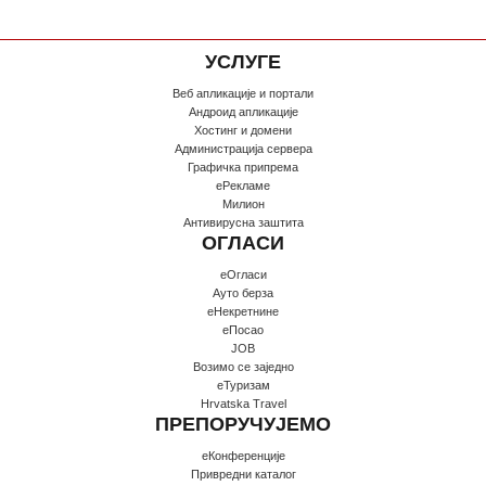
УСЛУГЕ
Веб апликације и портали
Андроид апликације
Хостинг и домени
Администрација сервера
Графичка припрема
еРекламе
Милион
Антивирусна заштита
ОГЛАСИ
еОгласи
Ауто берза
еНекретнине
еПосао
JOB
Возимо се заједно
еТуризам
Hrvatska Travel
ПРЕПОРУЧУЈЕМО
еКонференције
Привредни каталог