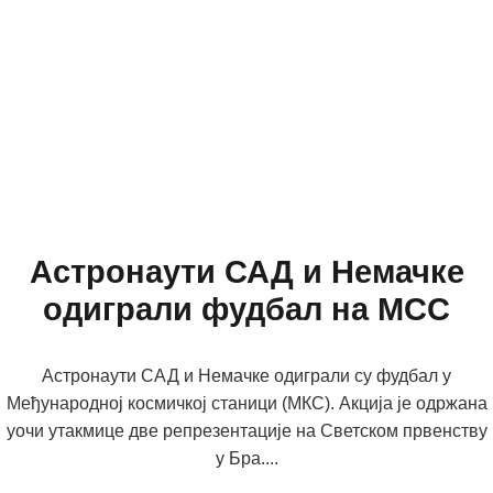
Астронаути САД и Немачке
одиграли фудбал на МСС
Астронаути САД и Немачке одиграли су фудбал у
Међународној космичкој станици (МКС). Акција је одржана
уочи утакмице две репрезентације на Светском првенству
у Бра....