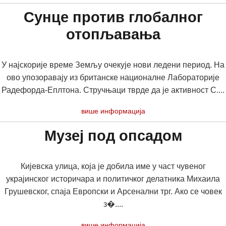
Сунце против глобалног
отопљавања
У најскорије време Земљу очекује нови ледени период. На
ово упозоравају из британске националне Лабораторије
Радефорда-Еплтона. Стручњаци тврде да је активност С....
више информација
Музеј под опсадом
Кијевска улица, која је добила име у част чувеног
украјинског историчара и политичког делатника Михаила
Грушевског, спаја Европски и Арсенални трг. Ако се човек
з�....
више информација