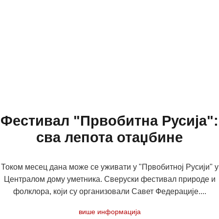
Фестивал "Првобитна Русија":
сва лепота отаџбине
Током месец дана може се уживати у "Првобитној Русији" у
Централом дому уметника. Сверуски фестивал природе и
фолклора, који су организовали Савет Федерације....
више информација