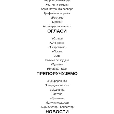
Андроид апликације
Хостинг и домени
Администрација сервера
Графичка припрема
еРекламе
Милион
Антивирусна заштита
ОГЛАСИ
еОгласи
Ауто берза
еНекретнине
еПосао
JOB
Возимо се заједно
еТуризам
Hrvatska Travel
ПРЕПОРУЧУЈЕМО
еКонференције
Привредни каталог
еМедицина
Заставе
еТрговина
Музички садржаји
Ћирилизатор - Конвертор
НОВОСТИ