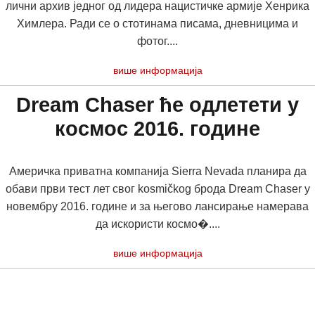
лични архив једног од лидера нацистичке армије Хенрика
Химлера. Ради се о стотинама писама, дневницима и
фотог....
више информација
Dream Chaser ће одлетети у
космос 2016. године
Америчка приватна компанија Sierra Nevada планира да
обави први тест лет свог kosmičkog брода Dream Chaser у
новембру 2016. године и за његово лансирање намерава
да искористи космо�....
више информација