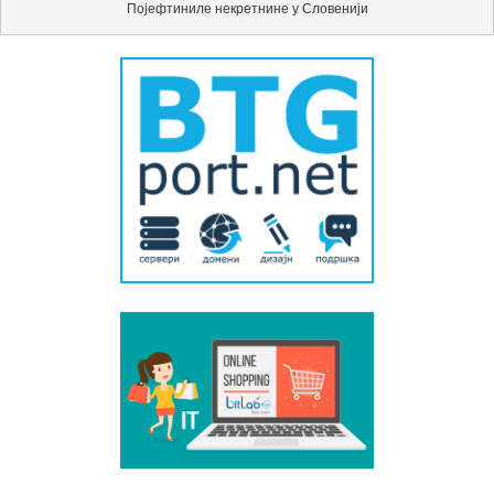
Појефтиниле некретнине у Словенији