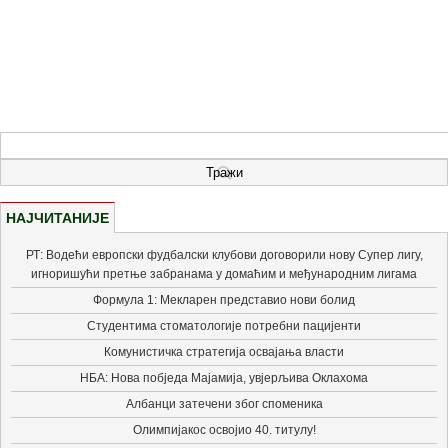
НАЈЧИТАНИЈЕ
РТ: Водећи европски фудбалски клубови договорили нову Супер лигу,
игноришући претње забранама у домаћим и међународним лигама
Формула 1: Мекларен представио нови болид
Студентима стоматологије потребни пацијенти
Комунистичка стратегија освајања власти
НБА: Нова побједа Мајамија, увјерљива Оклахома
Албанци затечени због споменика
Олимпијакос освојио 40. титулу!