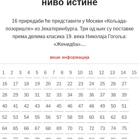
ниво истине
16 приредаби ће представити у Москви «Кољада-
позориште» из Јекатеринбурга. Три од њих су поставке
према делима класика 19. века Николаја Гогоља:
«Женидба»....
више информација
1
2
3
4
5
6
7
8
9
10
11
12
13
14
15
16
17
18
19
20
21
22
23
24
25
26
27
28
29
30
31
32
33
34
35
36
37
38
39
40
41
42
43
44
45
46
47
48
49
50
51
52
53
54
55
56
57
58
59
60
61
62
63
64
65
66
67
68
69
70
71
72
73
74
75