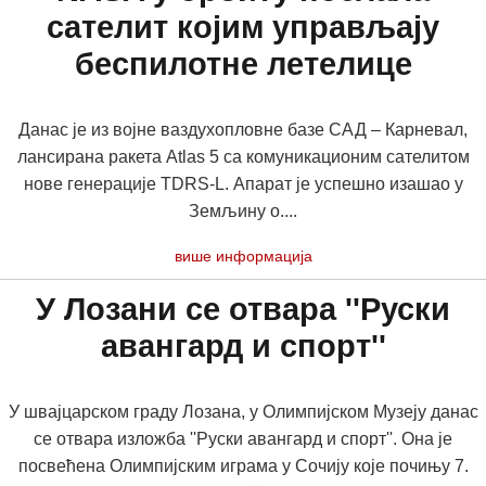
сателит којим управљају
беспилотне летелице
Данас је из војне ваздухопловне базе САД – Карневал,
лансирана ракета Atlas 5 са комуникационим сателитом
нове генерације TDRS-L. Апарат је успешно изашао у
Земљину о....
више информација
У Лозани се отвара ''Руски
авангард и спорт''
У швајцарском граду Лозана, у Олимпијском Музеју данас
се отвара изложба ''Руски авангард и спорт''. Она је
посвећена Олимпијским играма у Сочију које почињу 7.