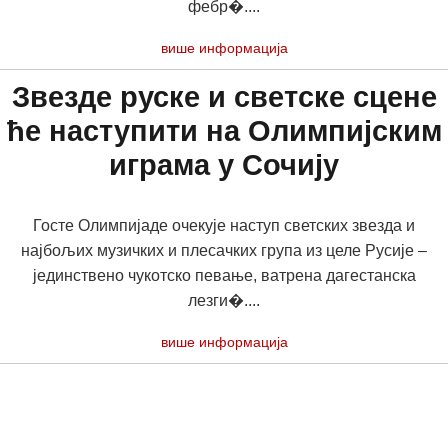
фебр�....
више информација
Звезде руске и светске сцене
ће наступити на Олимпијским
играма у Сочију
Госте Олимпијаде очекује наступ светских звезда и
најбољих музичких и плесачких група из целе Русије –
јединствено чукотско певање, ватрена дагестанска
лезги�....
више информација