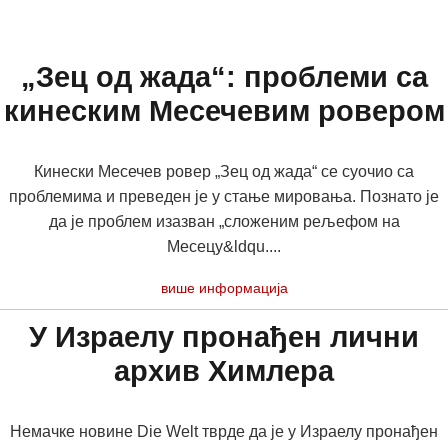
„Зец од жада“: проблеми са
кинеским Месечевим ровером
Кинески Месечев ровер „Зец од жада“ се суочио са
проблемима и преведен је у стање мировања. Познато је
да је проблем изазван „сложеним рељефом на
Месецу&ldqu....
више информација
У Израелу пронађен лични
архив Химлера
Немачке новине Die Welt тврде да је у Израелу пронађен