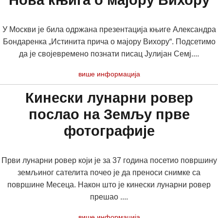
Нова књига о мајору Вихору
У Москви је била одржана презентација књиге Александра
Бондаренка „Истинита прича о мајору Вихору“. Подсетимо
да је својевремено познати писац Јулијан Семј....
више информација
Кинески лунарни ровер
послао на Земљу прве
фотографије
Први лунарни ровер који је за 37 година посетио површину
земљиног сателита почео је да преноси снимке са
површине Месеца. Након што је кинески лунарни ровер
прешао ....
више информација