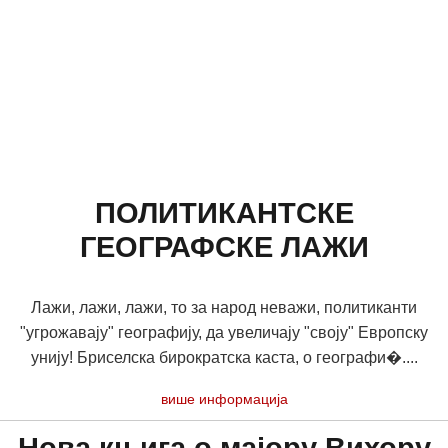
ПОЛИТИКАНТСКЕ
ГЕОГРАФСКЕ ЛАЖИ
Лажи, лажи, лажи, то за народ неважи, политиканти
"угрожавају" географију, да увеличају "своју" Европску
унију! Бриселска бирократска каста, о географи�....
више информација