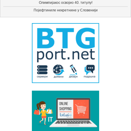
Олимпијакос освојио 40. титулу!
Појефтиниле некретнине у Словенији