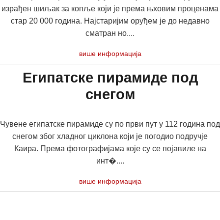
израђен шиљак за копље који је према њховим проценама
стар 20 000 година. Најстаријим оруђем је до недавно
сматран но....
више информација
Египатске пирамиде под
снегом
Чувене египатске пирамиде су по први пут у 112 година под
снегом због хладног циклона који је погодио подручје
Каира. Према фотографијама које су се појавиле на
инт�....
више информација