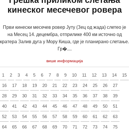
Грешка приликом слетања
кинеског месечевог ровера
Први кинески месечев ровер Јуту (Зец од жада) слетео је
на Месец 14. децембра, отприлике 400 км источно од
кратера Залив дуга у Мору Киша, где је планирано слетање.
Гр�....
више информација
1
2
3
4
5
6
7
8
9
10
11
12
13
14
15
16
17
18
19
20
21
22
23
24
25
26
27
28
29
30
31
32
33
34
35
36
37
38
39
40
41
42
43
44
45
46
47
48
49
50
51
52
53
54
55
56
57
58
59
60
61
62
63
64
65
66
67
68
69
70
71
72
73
74
75