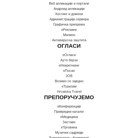
Веб апликације и портали
Андроид апликације
Хостинг и домени
Администрација сервера
Графичка припрема
еРекламе
Милион
Антивирусна заштита
ОГЛАСИ
еОгласи
Ауто берза
еНекретнине
еПосао
JOB
Возимо се заједно
еТуризам
Hrvatska Travel
ПРЕПОРУЧУЈЕМО
еКонференције
Привредни каталог
еМедицина
Заставе
еТрговина
Музички садржаји
Ћирилизатор - Конвертор