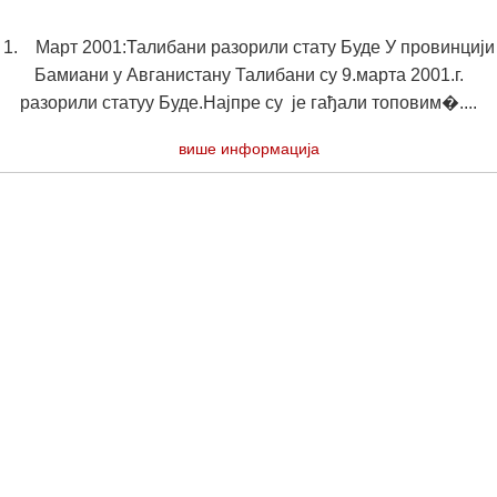
1. Март 2001:Талибани разорили стату Буде У провинцији
Бамиани у Авганистану Талибани су 9.марта 2001.г.
разорили статуу Буде.Најпре су је гађали топовим�....
више информација