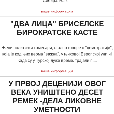
Сибира. На к....
више информација
"ДВА ЛИЦА" БРИСЕЛСКЕ
БИРОКРАТСКЕ КАСТЕ
Њени политички комесари, стално говоре о "демократији",
која је код њих веома "важна", у њиховој Европској унији!
Када су у Турској дуже време, трајали п....
више информација
У ПРВОЈ ДЕЦЕНИЈИ ОВОГ
ВЕКА УНИШТЕНО ДЕСЕТ
РЕМЕК -ДЕЛА ЛИКОВНЕ
УМЕТНОСТИ