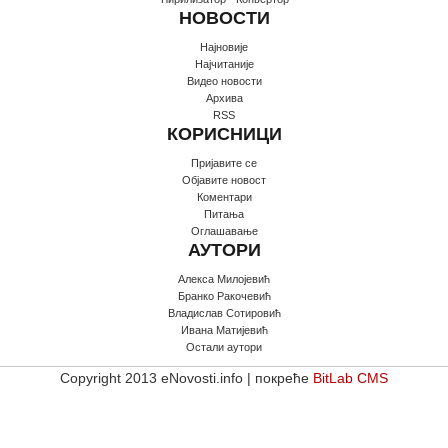
НОВОСТИ
Најновије
Најчитаније
Видео новости
Архива
RSS
КОРИСНИЦИ
Пријавите се
Oбјавите новост
Коментари
Питања
Оглашавање
АУТОРИ
Алекса Милојевић
Бранко Ракочевић
Владислав Сотировић
Ивана Матијевић
Остали аутори
Copyright 2013 eNovosti.info | покреће
BitLab CMS