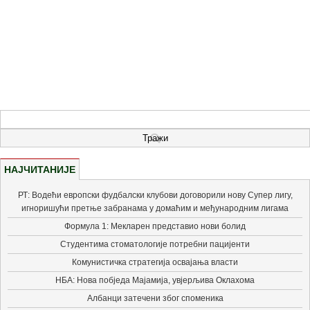
НАЈЧИТАНИЈЕ
РТ: Водећи европски фудбалски клубови договорили нову Супер лигу,
игноришући претње забранама у домаћим и међународним лигама
Формула 1: Мекларен представио нови болид
Студентима стоматологије потребни пацијенти
Комунистичка стратегија освајања власти
НБА: Нова побједа Мајамија, увјерљива Оклахома
Албанци затечени због споменика