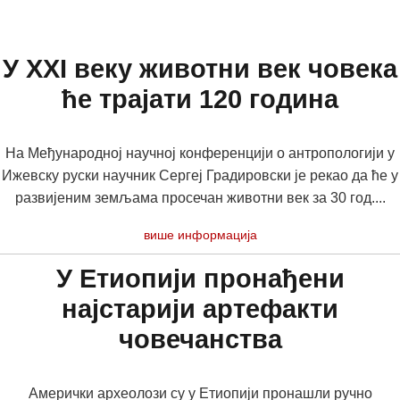
У XXI веку животни век човека
ће трајати 120 година
На Међународној научној конференцији о антропологији у
Ижевску руски научник Сергеј Градировски је рекао да ће у
развијеним земљама просечан животни век за 30 год....
више информација
У Етиопији пронађени
најстарији артефакти
човечанства
Амерички археолози су у Етиопији пронашли ручно