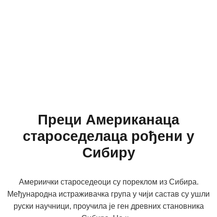
Преци Американаца
староседелаца рођени у
Сибиру
Америички староседеоци су пореклом из Сибира.
Међународна истраживачка група у чији састав су ушли
руски научници, проучила је ген древних становника