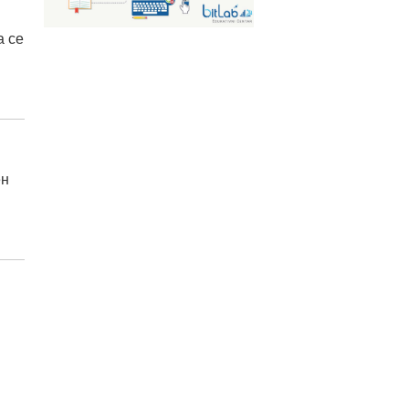
а се
ен