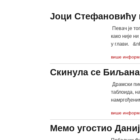
Јоци Стефановићу 
Певач је тог
како није ни
у глави. &nb
више информ
Скинула се Биљан
Драмски пис
таблоида, н
намргођеним 
више информ
Мемо угостио Даниј