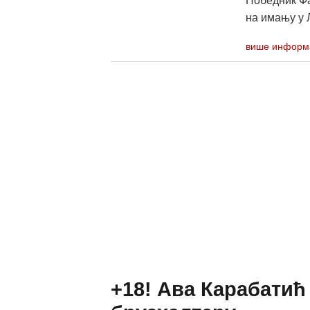
Победник Фа
на имању у 
више информ
+18! Ава Карабатић