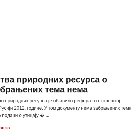
тва природних ресурса о
забрањених тема нема
о природних ресурса је објавило реферат о еколошкој
 Русији 2012. године. У том документу нема забрањених тема
 подаци о утицају �....
ација