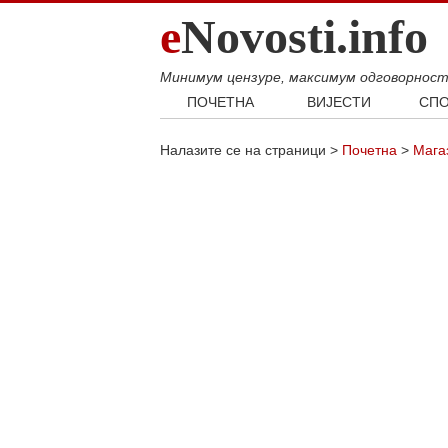
e
Novosti.info
Минимум цензуре, максимум одговорнос
ПОЧЕТНА
ВИЈЕСТИ
СПО
Свијет
Фудб
Налазите се на страници >
Почетна
>
Мага
Балкан
Кошар
Србија
Аутом
Република Српска
Хроника