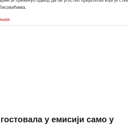
рме је прекинуо одмор да би угостио пријатеље који је сте
Лисовићима.
ација
 гостовала у емисији само у