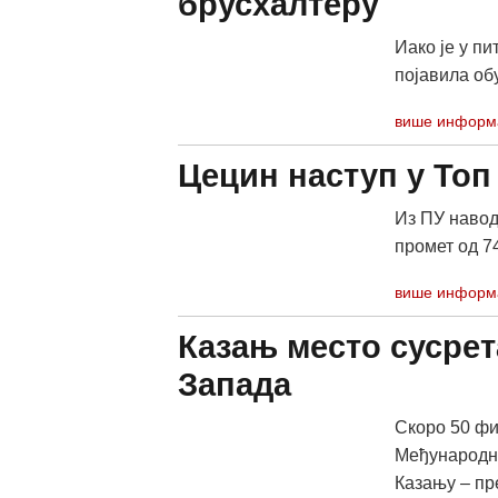
брусхалтеру
Иако је у пи
појавила об
више информ
Цецин наступ у Топ
Из ПУ навод
промет од 7
више информ
Казањ место сусрет
Запада
Скоро 50 фи
Међународно
Казању – пре