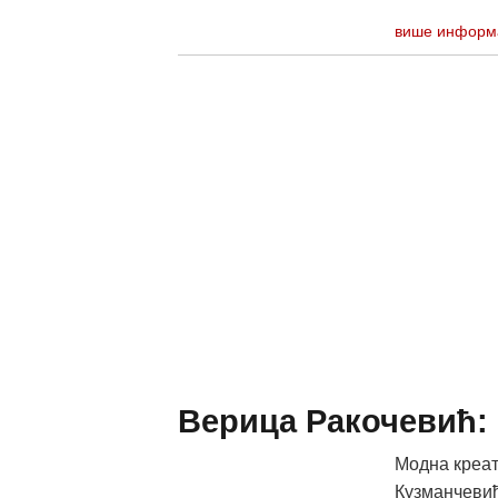
више информ
Верица Ракочевић: 
Модна креат
Кузманчевиће