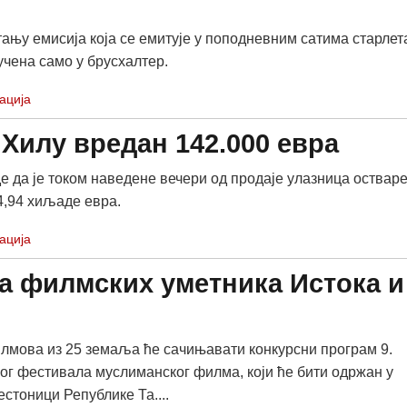
тању емисија која се емитује у поподневним сатима старлет
учена само у брусхалтер.
ација
 Хилу вредан 142.000 евра
е да је током наведене вечери од продаје улазница оствар
4,94 хиљаде евра.
ација
а филмских уметника Истока и
лмова из 25 земаља ће сачињавати конкурсни програм 9.
г фестивала муслиманског филма, који ће бити одржан у
стоници Републике Та....