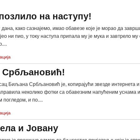
позлило на наступу!
 дана, како сазнајемо, имао обавезе које је морао да заврши
 јео ни пио, у току наступа припала му је мука и завтрело му 
....
ација
а Србљановић!
ац Биљана Србљановић је, копирајући звезде интернета и
аправила неколико фотки са обавезним напућеним уснама 
погледом, и по....
ација
ела и Јовану