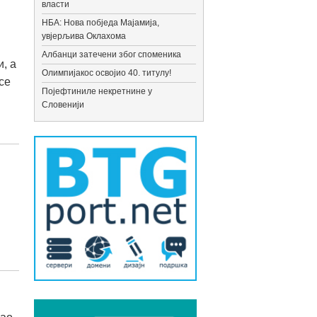
власти
НБА: Нова побједа Мајамија,
увјерљива Оклахома
Албанци затечени због споменика
, а
Олимпијакос освојио 40. титулу!
се
Појефтиниле некретнине у
Словенији
и