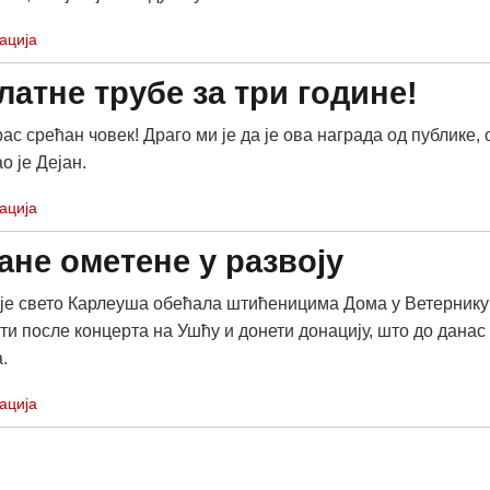
ација
латне трубе за три године!
ас срећан човек! Драго ми је да је ова награда од публике, 
о је Дејан.
ација
не ометене у развоју
ије свето Карлеуша обећала штићеницима Дома у Ветернику
ити после концерта на Ушћу и донети донацију, што до данас
.
ација