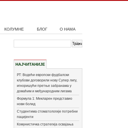
КОЛУМНЕ
БЛОГ
О НАМА
НАЈЧИТАНИЈЕ
РТ: Водећи европски фудбалски
клубови договорили нову Супер лигу,
игноришући претње забранама у
домаћим и међународним лигама
Формула 1: Мекларен представио
нови болид
Студентима стоматологије потребни
пацијенти
Комунистичка стратегија освајања