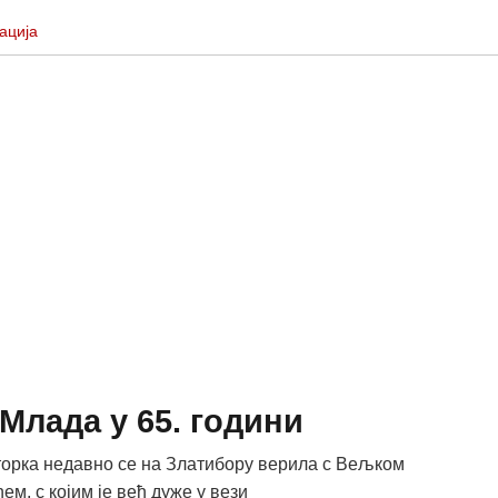
ација
Млада у 65. години
орка недавно се на Златибору верила с Вељком
м, с којим је већ дуже у вези