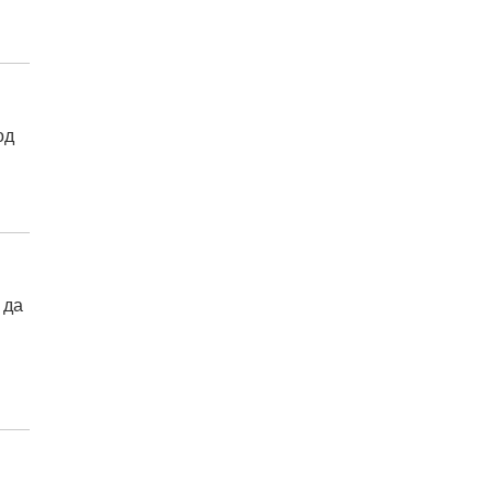
од
 да