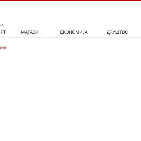
ти
РТ
МАГАЗИН
ЕКОНОМИЈА
ДРУШТВО
ал
Занимљивости
Посао
Интервју
зин
ка
Култура
Аутомобили
ото
Наука и технологија
Некретнине
Образовање
Шоу бизнис