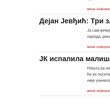
више информ
Дејан Јевђић: Три з
Ја сам вечер
народа, река
више информ
ЈК испалила малиша
Ништа јој н
ће их посет
није учинила
више информ