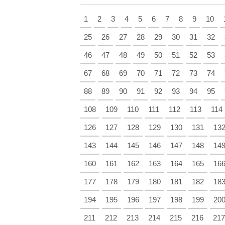
1
2
3
4
5
6
7
8
9
10
25
26
27
28
29
30
31
32
46
47
48
49
50
51
52
53
67
68
69
70
71
72
73
74
88
89
90
91
92
93
94
95
108
109
110
111
112
113
114
126
127
128
129
130
131
13
143
144
145
146
147
148
14
160
161
162
163
164
165
16
177
178
179
180
181
182
18
194
195
196
197
198
199
20
211
212
213
214
215
216
217