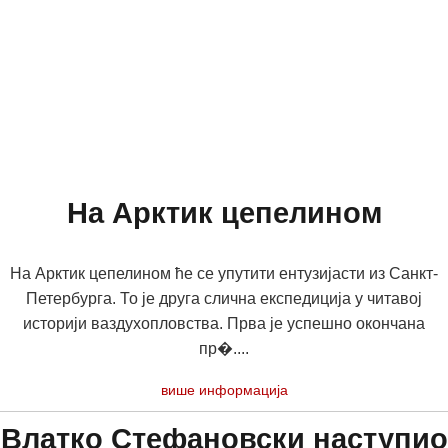
На Арктик цепелином
На Арктик цепелином ће се упутити ентузијасти из Санкт-
Петербурга. То је друга слична експедиција у читавој
историји ваздухопловства. Прва је успешно окончана
пр�....
више информација
Влатко Стефановски наступио