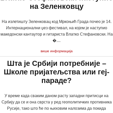
на Зеленковцу
На излетишту Зеленковац код Мркоњић Града почео је 14.
Интернационални џез фестивал, на којем је наступио
македонски кантаутор и гитариста Влатко Стефановски. На
�....
више информација
Шта је Србији потребније –
Школе пријатељства или геј-
парадe?
У време када сваким даном расту западни притисци на
Србију да се и она сврста у ред геополитичких противника
Русије, тако што ће по њиховим налозима да покида