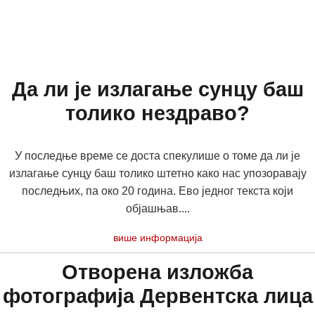
Да ли је излагање сунцу баш
толико нездраво?
У последње време се доста спекулише о томе да ли је
излагање сунцу баш толико штетно како нас упозоравају
последњих, па око 20 година. Ево једног текста који
објашњав....
више информација
Отворена изложба
фотографија Дервентска лица