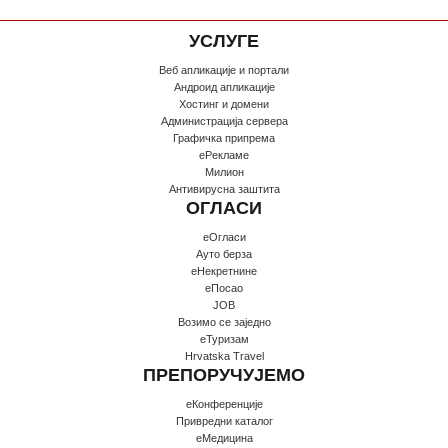
УСЛУГЕ
Веб апликације и портали
Андроид апликације
Хостинг и домени
Администрација сервера
Графичка припрема
еРекламе
Милион
Антивирусна заштита
ОГЛАСИ
еОгласи
Ауто берза
еНекретнине
еПосао
JOB
Возимо се заједно
еТуризам
Hrvatska Travel
ПРЕПОРУЧУЈЕМО
еКонференције
Привредни каталог
еМедицина