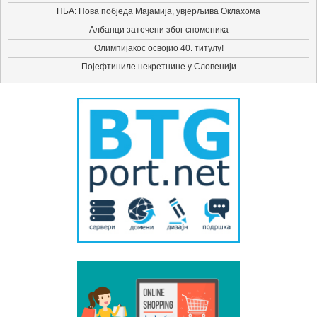
НБА: Нова побједа Мајамија, увјерљива Оклахома
Албанци затечени због споменика
Олимпијакос освојио 40. титулу!
Појефтиниле некретнине у Словенији