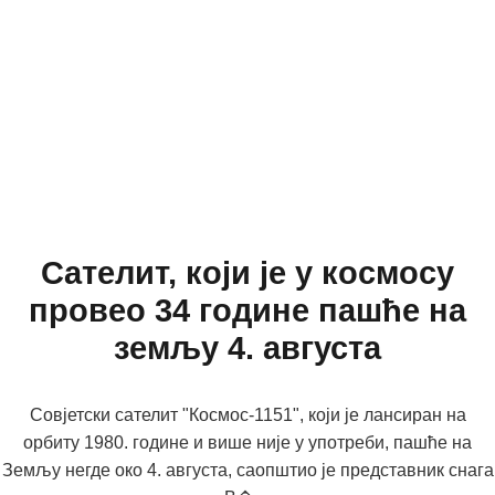
Сателит, који је у космосу
провео 34 године пашће на
земљу 4. августа
Совјетски сателит "Космос-1151", који је лансиран на
орбиту 1980. године и више није у употреби, пашће на
Земљу негде око 4. августа, саопштио је представник снага