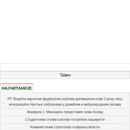
НАЈЧИТАНИЈЕ
РТ: Водећи европски фудбалски клубови договорили нову Супер лигу,
игноришући претње забранама у домаћим и међународним лигама
Формула 1: Мекларен представио нови болид
Студентима стоматологије потребни пацијенти
Комунистичка стратегија освајања власти