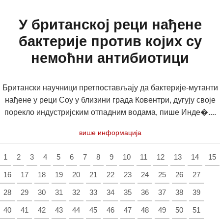
У британској реци нађене
бактерије против којих су
немоћни антибиотици
Британски научници претпостављају да бактерије-мутанти
нађене у реци Соу у близини града Ковентри, дугују своје
порекло индустријским отпадним водама, пише Инде�....
више информација
1
2
3
4
5
6
7
8
9
10
11
12
13
14
15
16
17
18
19
20
21
22
23
24
25
26
27
28
29
30
31
32
33
34
35
36
37
38
39
40
41
42
43
44
45
46
47
48
49
50
51