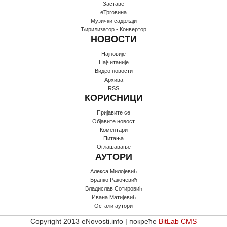
Заставе
еТрговина
Музички садржаји
Ћирилизатор - Конвертор
НОВОСТИ
Најновије
Најчитаније
Видео новости
Архива
RSS
КОРИСНИЦИ
Пријавите се
Oбјавите новост
Коментари
Питања
Оглашавање
АУТОРИ
Алекса Милојевић
Бранко Ракочевић
Владислав Сотировић
Ивана Матијевић
Остали аутори
Copyright 2013 eNovosti.info | покреће
BitLab CMS