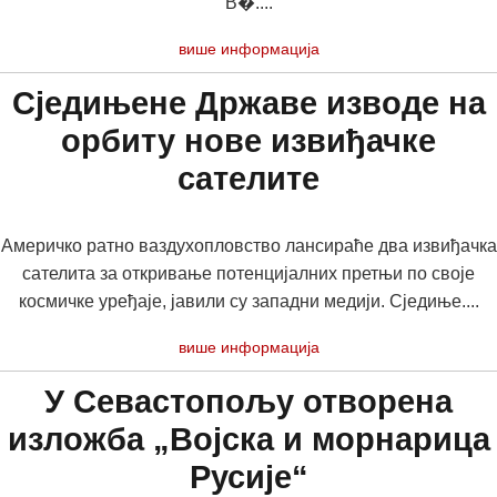
В�....
више информација
Сједињене Државе изводе на
орбиту нове извиђачке
сателите
Америчко ратно ваздухопловство лансираће два извиђачка
сателита за откривање потенцијалних претњи по своје
космичке уређаје, јавили су западни медији. Сједиње....
више информација
У Севастопољу отворена
изложба „Војска и морнарица
Русије“