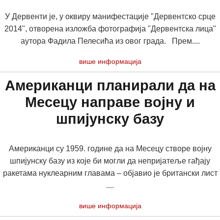
У Дервенти је, у оквиру манифестације "Дервентско срце
2014", отворена изложба фотографија "Дервентска лица"
аутора Фадила Пелесића из овог града. Прем....
више информација
Американци планирали да на
Месецу направе војну и
шпијунску базу
Американци су 1959. године да на Месецу створе војну
шпијунску базу из које би могли да непријатеље гађају
ракетама нуклеарним главама – објавио је британски лист
....
више информација