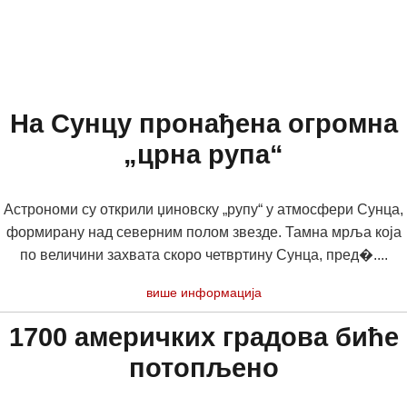
На Сунцу пронађена огромна
„црна рупа“
Астрономи су открили џиновску „рупу“ у атмосфери Сунца,
формирану над северним полом звезде. Тамна мрља која
по величини захвата скоро четвртину Сунца, пред�....
више информација
1700 америчких градова биће
потопљено