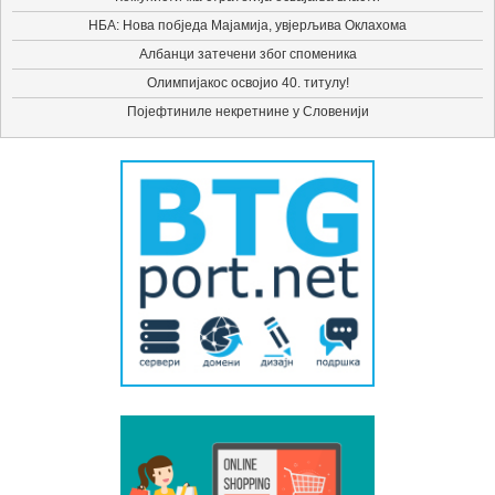
НБА: Нова побједа Мајамија, увјерљива Оклахома
Албанци затечени због споменика
Олимпијакос освојио 40. титулу!
Појефтиниле некретнине у Словенији