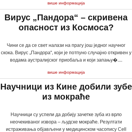
више информација
Вирус „Пандора“ – скривена
опасност из Космоса?
Чини се да се свет налази на прагу још једног научног
скока. Вирус „Пандора“, који је потпуно случајно откривен у
водама аустралијског приобаља и који запању�....
више информација
Научници из Кине добили зубе
из мокраће
Научници су успели да добију зачетке зуба из врло
неочекиваног извора – људске мокраће. Резултати
истраживања објављени у медицинском часопису Cell