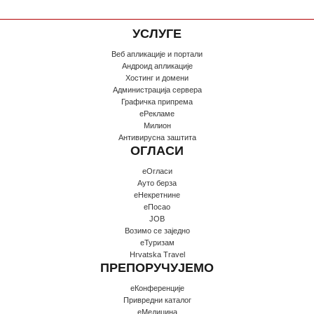
УСЛУГЕ
Веб апликације и портали
Андроид апликације
Хостинг и домени
Администрација сервера
Графичка припрема
еРекламе
Милион
Антивирусна заштита
ОГЛАСИ
еОгласи
Ауто берза
еНекретнине
еПосао
JOB
Возимо се заједно
еТуризам
Hrvatska Travel
ПРЕПОРУЧУЈЕМО
еКонференције
Привредни каталог
еМедицина