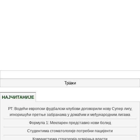
НАЈЧИТАНИЈЕ
РТ: Водећи европски фудбалски клубови договорили нову Супер лигу,
игноришући претње забранама у домаћим и међународним лигама
Формула 1: Мекларен представио нови болид
Студентима стоматологије потребни пацијенти
Комунистичка стратегија освајања власти