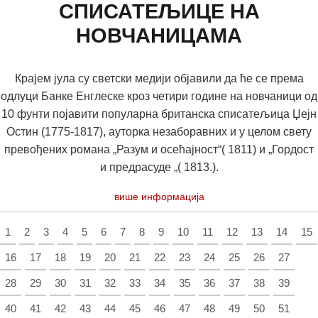
СПИСАТЕЉИЦЕ НА
НОВЧАНИЦАМА
Крајем јула су светски медији објавили да ће се према
одлуци Банке Енглеске кроз четири године на новчаници од
10 фунти појавити популарна британска списатељица Џејн
Остин (1775-1817), ауторка незаборавних и у целом свету
превођених романа „Разум и осећајност“( 1811) и „Гордост
и предрасуде „( 1813.).
више информација
1
2
3
4
5
6
7
8
9
10
11
12
13
14
15
16
17
18
19
20
21
22
23
24
25
26
27
28
29
30
31
32
33
34
35
36
37
38
39
40
41
42
43
44
45
46
47
48
49
50
51