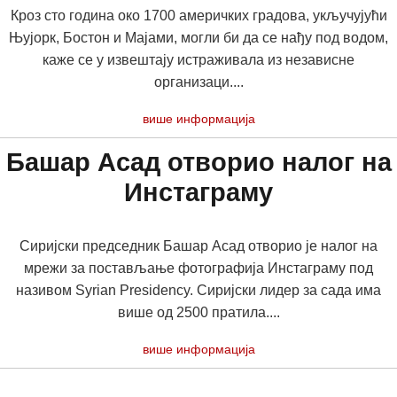
Кроз сто година око 1700 америчких градова, укључујући
Њујорк, Бостон и Мајами, могли би да се нађу под водом,
каже се у извештају истраживала из независне
организаци....
више информација
Башар Асад отворио налог на
Инстаграму
Сиријски председник Башар Асад отворио је налог на
мрежи за постављање фотографија Инстаграму под
називом Syrian Presidency. Сиријски лидер за сада има
више од 2500 пратила....
више информација