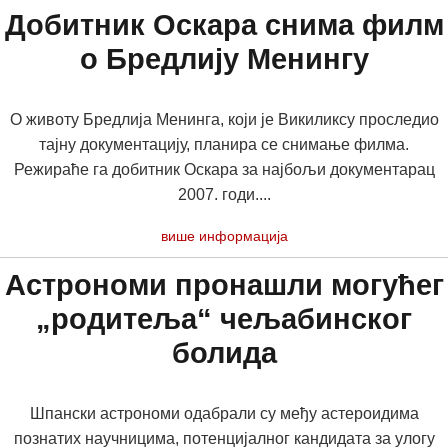
Добитник Оскара снима филм
о Бредлију Менингу
О животу Бредлија Менинга, који је Викиликсу проследио
тајну документацију, планира се снимање филма.
Режираће га добитник Оскара за најбољи документарац
2007. годи....
више информација
Астрономи пронашли могућег
„родитеља“ чељабинског
болида
Шпански астрономи одабрали су међу астероидима
познатих научницима, потенцијалног кандидата за улогу