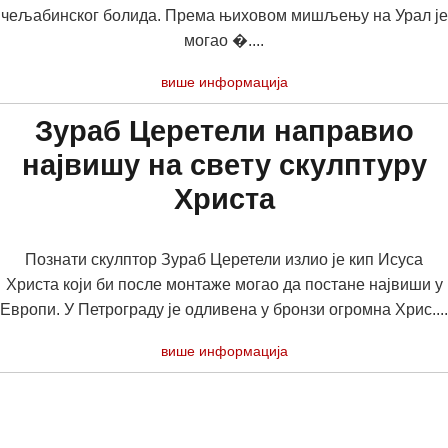
чељабинског болида. Према њиховом мишљењу на Урал је
могао �....
више информација
Зураб Церетели направио
највишу на свету скулптуру
Христа
Познати скулптор Зураб Церетели излио је кип Исуса
Христа који би после монтаже могао да постане највиши у
Европи. У Петрограду је одливена у бронзи огромна Хрис....
више информација