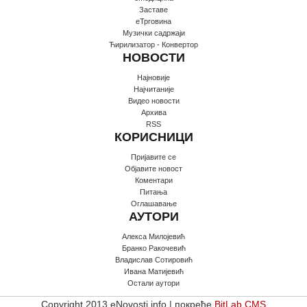
Заставе
еТрговина
Музички садржаји
Ћирилизатор - Конвертор
НОВОСТИ
Најновије
Најчитаније
Видео новости
Архива
RSS
КОРИСНИЦИ
Пријавите се
Oбјавите новост
Коментари
Питања
Оглашавање
АУТОРИ
Алекса Милојевић
Бранко Ракочевић
Владислав Сотировић
Ивана Матијевић
Остали аутори
Copyright 2013 eNovosti.info | покреће
BitLab CMS