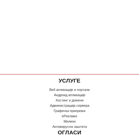
УСЛУГЕ
Веб апликације и портали
Андроид апликације
Хостинг и домени
Администрација сервера
Графичка припрема
еРекламе
Милион
Антивирусна заштита
ОГЛАСИ