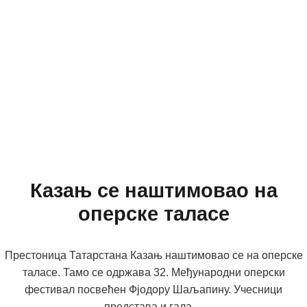
Казањ се наштимовао на
оперске таласе
Престоница Татарстана Казањ наштимовао се на оперске
таласе. Тамо се одржава 32. Међународни оперски
фестивал посвећен Фјодору Шаљапину. Учесници
представа и гала....