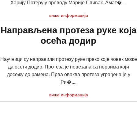
Харију Потеру у преводу Марије Спивак. Амат�....
више информација
Направљена протеза руке која
осећа додир
Научници су направили протезу руке преко које човек може
да осети додир. Протеза је повезана са нервима који
досежу до рамена. Прва оваква протеза уграђена је у
Ри�....
више информација