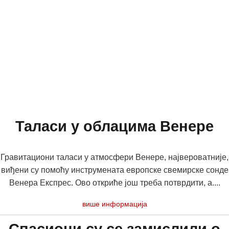
Таласи у облацима Венере
Гравитациони таласи у атмосфери Венере, највероватније,
виђени су помоћу инструмената европске свемирске сонде
Венера Експрес. Ово откриће још треба потврдити, а....
више информација