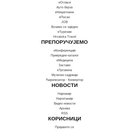
еОгласи
Ауто берза
еНекретнине
еПосао
JOB
Возимо се заједно
еТуризам
Hrvatska Travel
ПРЕПОРУЧУЈЕМО
еКонференције
Привредни каталог
еМедицина
Заставе
еТрговина
Музички садржаји
Ћирилизатор - Конвертор
НОВОСТИ
Најновије
Најчитаније
Видео новости
Архива
RSS
КОРИСНИЦИ
Пријавите се