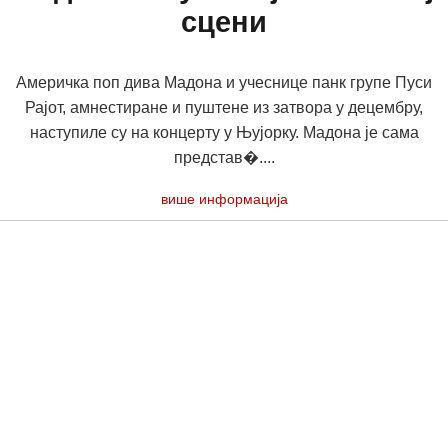
сцени
Америчка поп дива Мадона и учеснице панк групе Пуси
Рајот, амнестиране и пуштене из затвора у децембру,
наступиле су на концерту у Њујорку. Мадона је сама
представ�....
више информација