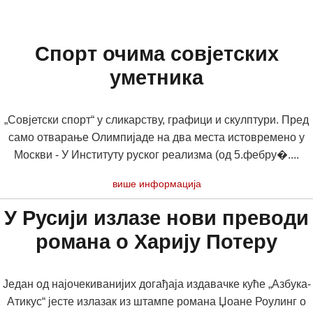
Спорт очима совјетских
уметника
„Совјетски спорт“ у сликарству, графици и скулптури. Пред
само отварање Олимпијаде на два места истовремено у
Москви - У Институту руског реализма (од 5.фебру�....
више информација
У Русији излазе нови преводи
романа о Харију Потеру
Један од најочекиванијих догађаја издавачке куће „Азбука-
Атикус“ јесте излазак из штампе романа Џоане Роулинг о