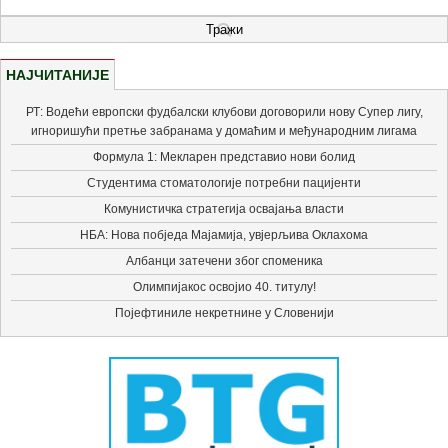
НАЈЧИТАНИЈЕ
РТ: Водећи европски фудбалски клубови договорили нову Супер лигу,
игноришући претње забранама у домаћим и међународним лигама
Формула 1: Мекларен представио нови болид
Студентима стоматологије потребни пацијенти
Комунистичка стратегија освајања власти
НБА: Нова побједа Мајамија, увјерљива Оклахома
Албанци затечени због споменика
Олимпијакос освојио 40. титулу!
Појефтиниле некретнине у Словенији