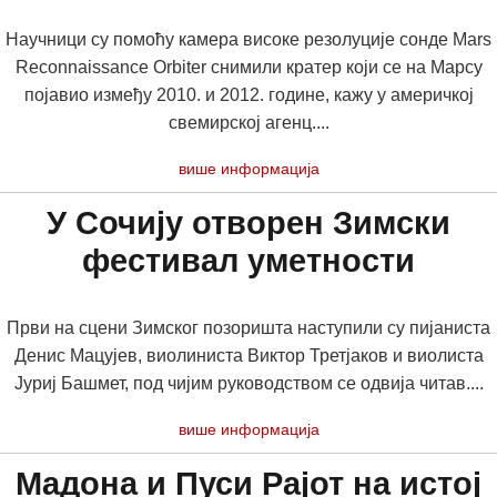
Научници су помоћу камера високе резолуције сонде Mars
Reconnaissance Orbiter снимили кратер који се на Марсу
појавио између 2010. и 2012. године, кажу у америчкој
свемирској агенц....
више информација
У Сочију отворен Зимски
фестивал уметности
Први на сцени Зимског позоришта наступили су пијаниста
Денис Мацујев, виолиниста Виктор Третјаков и виолиста
Јуриј Башмет, под чијим руководством се одвија читав....
више информација
Мадона и Пуси Рајот на истој