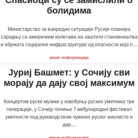
Спасиоци су се замислили о
болидима
Министарство за ванредне ситуације Русије планира
сарадњу са америчким колегама на заштити становништва
и објеката социјалне инфраструктуре од опасности која п....
више информација
Јуриј Башмет: у Сочију сви
морају да дају свој максимум
Концертом руске музике у извођењу руских уметника три
генерације, у Сочију почиње 7.међународни фестивал
уметности под руководством чувеног руског виолисте и
дир....
више информација