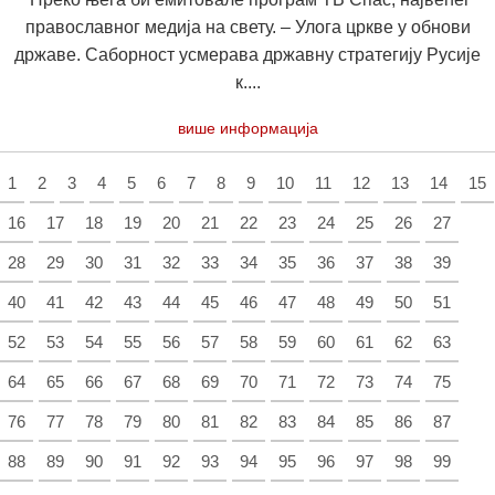
православног медија на свету. – Улога цркве у обнови
државе. Саборност усмерава државну стратегију Русије
к....
више информација
1
2
3
4
5
6
7
8
9
10
11
12
13
14
15
16
17
18
19
20
21
22
23
24
25
26
27
28
29
30
31
32
33
34
35
36
37
38
39
40
41
42
43
44
45
46
47
48
49
50
51
52
53
54
55
56
57
58
59
60
61
62
63
64
65
66
67
68
69
70
71
72
73
74
75
76
77
78
79
80
81
82
83
84
85
86
87
88
89
90
91
92
93
94
95
96
97
98
99