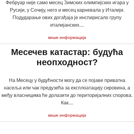
Фебруар није само месец Зимских олимпијских игара у
Русији, у Сочију, него и месец карневала у Италији.
Подударање ових догађаја је инспирисало групу
италијанских....
више информација
Месечев катастар: будућа
неопходност?
На Месецу у будућности могу да се појаве приватна
насеља или чак предузећа за експлоатацију сировина, а
међу власницима ће долазити до територијалних спорова.
Как....
више информација