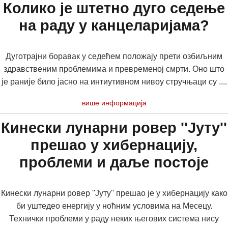
Колико је штетно дуго седење
на раду у канцеларијама?
Дуготрајни боравак у седећем положају прети озбиљним
здравственим проблемима и превременој смрти. Оно што
је раније било јасно на интиутивном нивоу стручњаци су ....
више информација
Кинески лунарни ровер ''Јуту''
прешао у хибернацију,
проблеми и даље постоје
Кинески лунарни ровер ''Јуту'' прешао је у хибернацију како
би уштедео енергију у ноћним условима на Месецу.
Технички проблеми у раду неких његових система нису