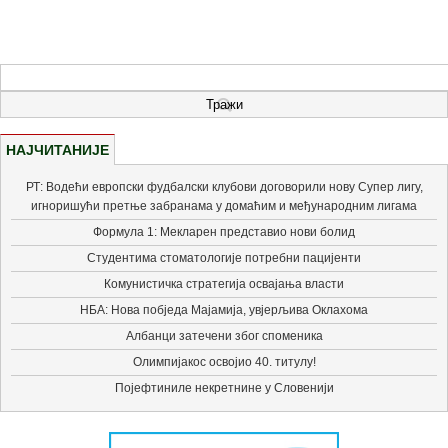
НАЈЧИТАНИЈЕ
РТ: Водећи европски фудбалски клубови договорили нову Супер лигу,
игноришући претње забранама у домаћим и међународним лигама
Формула 1: Мекларен представио нови болид
Студентима стоматологије потребни пацијенти
Комунистичка стратегија освајања власти
НБА: Нова побједа Мајамија, увјерљива Оклахома
Албанци затечени због споменика
Олимпијакос освојио 40. титулу!
Појефтиниле некретнине у Словенији