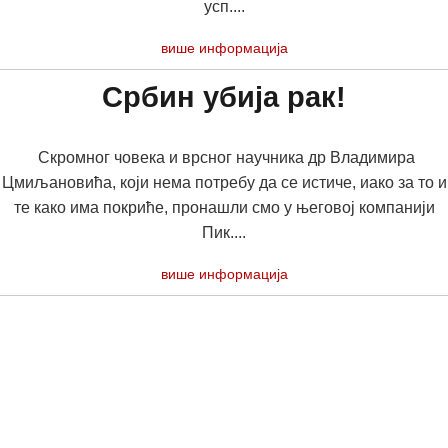
усп....
више информација
Србин убија рак!
Скромног човека и врсног научника др Владимира
Цмиљановића, који нема потребу да се истиче, иако за то и
те како има покриће, пронашли смо у његовој компанији
Пик....
више информација