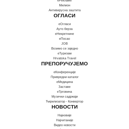
еРекламе
Милион
Антивирусна заштита
ОГЛАСИ
еОгласи
Ауто берза
еНекретнине
еПосао
JOB
Возимо се заједно
еТуризам
Hrvatska Travel
ПРЕПОРУЧУЈЕМО
еКонференције
Привредни каталог
еМедицина
Заставе
еТрговина
Музички садржаји
Ћирилизатор - Конвертор
НОВОСТИ
Најновије
Најчитаније
Видео новости