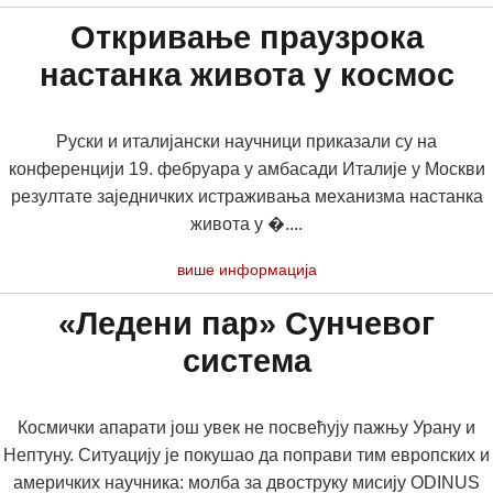
Откривање праузрока
настанка живота у космос
Руски и италијански научници приказали су на
конференцији 19. фебруара у амбасади Италије у Москви
резултате заједничких истраживања механизма настанка
живота у �....
више информација
«Ледени пар» Сунчевог
система
Космички апарати још увек не посвећују пажњу Урану и
Нептуну. Ситуацију је покушао да поправи тим европских и
америчких научника: молба за двоструку мисију ODINUS