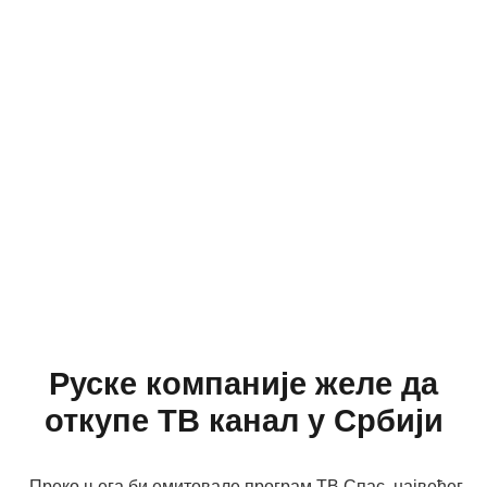
Руске компаније желе да
откупе ТВ канал у Србији
Преко њега би емитовале програм ТВ Спас, највећег