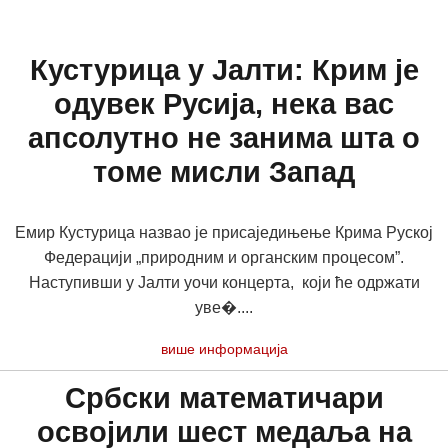
Кустурица у Јалти: Крим је
одувек Русија, нека вас
апсолутно не занима шта о
томе мисли Запад
Емир Кустурица назвао је присаједињење Крима Руској
Федерацији „природним и органским процесом”.
Наступивши у Јалти уочи концерта, који ће одржати
уве�....
више информација
Србски математичари
освојили шест медаља на