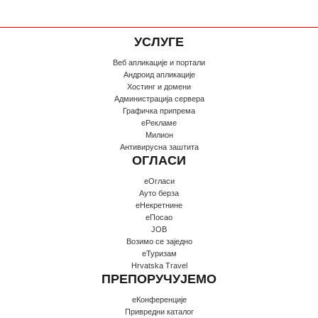
УСЛУГЕ
Веб апликације и портали
Андроид апликације
Хостинг и домени
Администрација сервера
Графичка припрема
еРекламе
Милион
Антивирусна заштита
ОГЛАСИ
еОгласи
Ауто берза
еНекретнине
еПосао
JOB
Возимо се заједно
еТуризам
Hrvatska Travel
ПРЕПОРУЧУЈЕМО
еКонференције
Привредни каталог