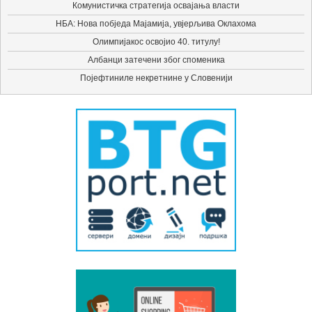
Комунистичка стратегија освајања власти
НБА: Нова побједа Мајамија, увјерљива Оклахома
Олимпијакос освојио 40. титулу!
Албанци затечени због споменика
Појефтиниле некретнине у Словенији