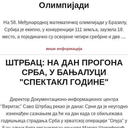
Олимпијади
На 58. Међународној математичкој олимпијади у Бразилу,
Србија је екипно, у конкуренцији 111 земља, заузела 18.
место, а појединачно су освојене четири сребрне и две ....
више информација
ШТРБАЦ: НА ДАН ПРОГОНА
СРБА, У БАЊАЛУЦИ
"СПЕКТАКЛ ГОДИНЕ"
Директор Документационо-информационог центра
"Веритас" Саво Штрбац рекао је данас Срни да је неугодно
изненађен сазнањем да ће на дан када се обиљежава
годишњица страдања Срба у хрватској операцији "Олуја" у
Бањалуци бити организован концерт Марије Шерифовић,