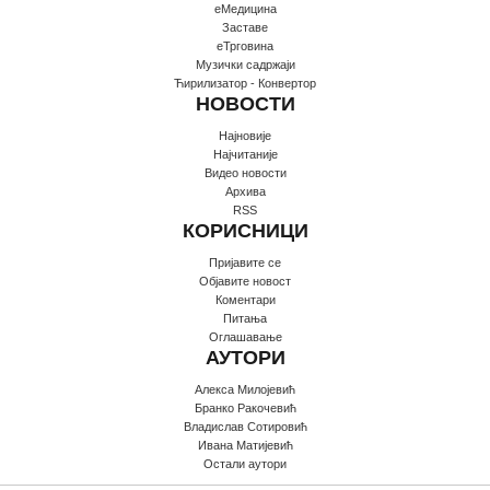
еМедицина
Заставе
еТрговина
Музички садржаји
Ћирилизатор - Конвертор
НОВОСТИ
Најновије
Најчитаније
Видео новости
Архива
RSS
КОРИСНИЦИ
Пријавите се
Oбјавите новост
Коментари
Питања
Оглашавање
АУТОРИ
Алекса Милојевић
Бранко Ракочевић
Владислав Сотировић
Ивана Матијевић
Остали аутори