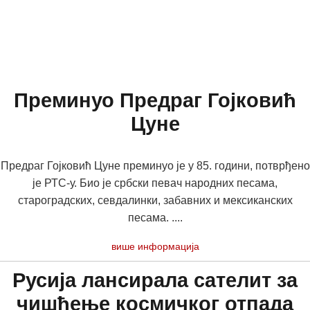
Преминуо Предраг Гојковић
Цуне
Предраг Гојковић Цуне преминуо је у 85. години, потврђено
је РТС-у. Био је србски певач народних песама,
староградских, севдалинки, забавних и мексиканских
песама. ....
више информација
Русија лансирала сателит за
чишћење космичког отпада