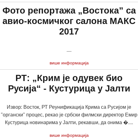
Фото репортажа „Востока” са
авио-космичког салона МАКС
2017
....
више информација
РТ: „Крим је одувек био
Русија“ - Кустурица у Јалти
Извор: Восток, РТ Реунификација Крима са Русијом је
"органски" процес, рекао је србски филмски директор Емир
Кустурица новинарима у Јалти, рекавши, да онима �....
више информација