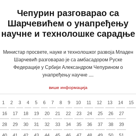
Чепурин разговарао са
Шарчевићем о унапређењу
научне и технолошке сарадње
Министар просвете, науке и технолошког развоја Младен
Шарчевић разговарао је са амбасадором Руске
Федерације у Србији Александром Чепурином о
унапређењу научне ....
више информација
1
2
3
4
5
6
7
8
9
10
11
12
13
14
15
16
17
18
19
20
21
22
23
24
25
26
27
28
29
30
31
32
33
34
35
36
37
38
39
40
41
42
43
44
45
46
47
48
49
50
51