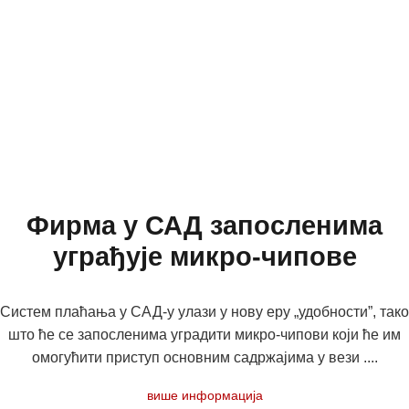
Фирма у САД запосленима
уграђује микро-чипове
Систем плаћања у САД-у улази у нову еру „удобности”, тако
што ће се запосленима уградити микро-чипови који ће им
омогућити приступ основним садржајима у вези ....
више информација