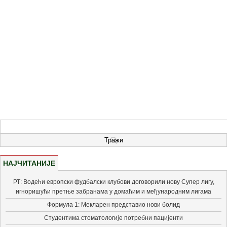
НАЈЧИТАНИЈЕ
РТ: Водећи европски фудбалски клубови договорили нову Супер лигу,
игноришући претње забранама у домаћим и међународним лигама
Формула 1: Мекларен представио нови болид
Студентима стоматологије потребни пацијенти