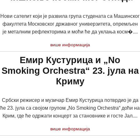
Нови сателит који је развила група студената са Машинског
факултета Московског државног универзитета, опремљен
је металним рефлекторима и моћи ће да уклања косм�....
више информација
Емир Кустурица и „No
Smoking Orchestrа“ 23. јула на
Криму
Србски режисер и музичар Емир Кустурица потврдио је да
ће 23. јула са својом групом „No Smoking Orchestrа“ доћи на
Крим, где ће одржати концерт за становнике и госте Јал....
више информација