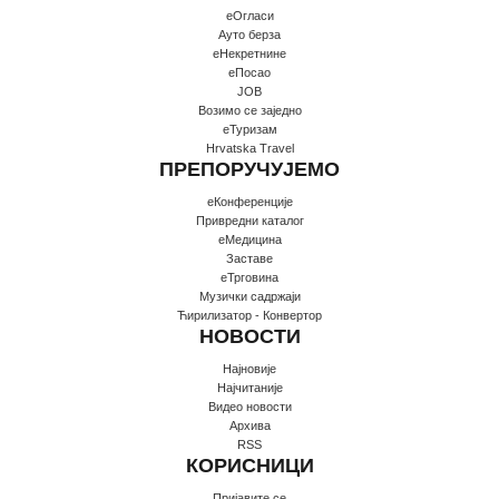
еОгласи
Ауто берза
еНекретнине
еПосао
JOB
Возимо се заједно
еТуризам
Hrvatska Travel
ПРЕПОРУЧУЈЕМО
еКонференције
Привредни каталог
еМедицина
Заставе
еТрговина
Музички садржаји
Ћирилизатор - Конвертор
НОВОСТИ
Најновије
Најчитаније
Видео новости
Архива
RSS
КОРИСНИЦИ
Пријавите се