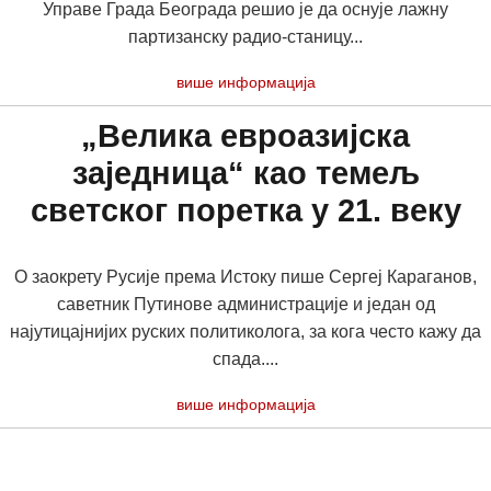
Управе Града Београда решио је да оснује лажну
партизанску радио-станицу...
више информација
„Велика евроазијска
заједница“ као темељ
светског поретка у 21. веку
О заокрету Русије према Истоку пише Сергеј Караганов,
саветник Путинове администрације и један од
најутицајнијих руских политиколога, за кога често кажу да
спада....
више информација