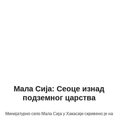
Мала Сија: Сеоце изнад
подземног царства
Минијатурно село Мала Сија у Хакасији скривено је на