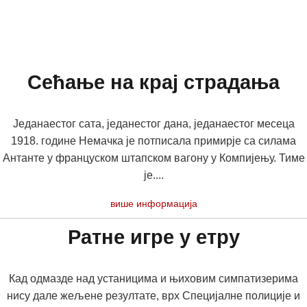
Сећање на крај страдања
Једанаестог сата, једанестог дана, једанаестог месеца
1918. године Немачка је потписала примирје са силама
Антанте у француском штапском вагону у Компијењу. Тиме
је....
више информација
Ратне игре у етру
Кад одмазде над устаницима и њиховим симпатизерима
нису дале жељене резултате, врх Специјалне полиције и