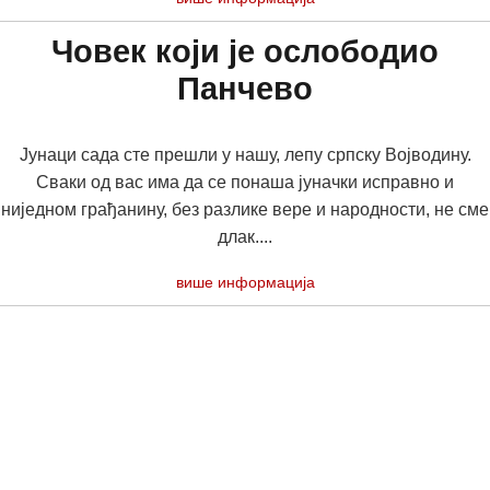
Човек који је ослободио
Панчево
Јунаци сада сте прешли у нашу, лепу српску Војводину.
Сваки од вас има да се понаша јуначки исправно и
ниједном грађанину, без разлике вере и народности, не сме
длак....
више информација