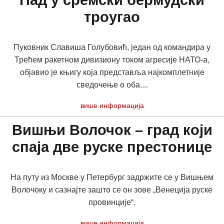
Пад у сремски бермудски
троугао
Пуковник Славиша Голубовић, један од командира у
Трећем ракетном дивизиону током агресије НАТО-а,
објавио је књигу која представља најкомплетније
сведочење о оба....
више информација
Вишњи Волочок – град који
спаја две руске престонице
На путу из Москве у Петербург задржите се у Вишњем
Волочоку и сазнајте зашто се он зове „Венеција руске
провинције“.
више информација