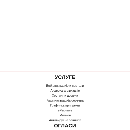
УСЛУГЕ
Веб апликације и портали
Андроид апликације
Хостинг и домени
Администрација сервера
Графичка припрема
еРекламе
Милион
Антивирусна заштита
ОГЛАСИ