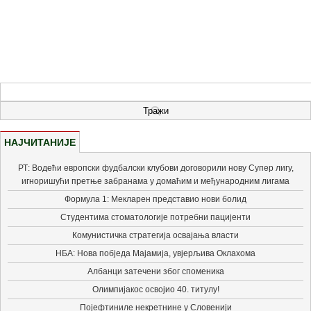
НАЈЧИТАНИЈЕ
РТ: Водећи европски фудбалски клубови договорили нову Супер лигу,
игноришући претње забранама у домаћим и међународним лигама
Формула 1: Мекларен представио нови болид
Студентима стоматологије потребни пацијенти
Комунистичка стратегија освајања власти
НБА: Нова побједа Мајамија, увјерљива Оклахома
Албанци затечени због споменика
Олимпијакос освојио 40. титулу!
Појефтиниле некретнине у Словенији