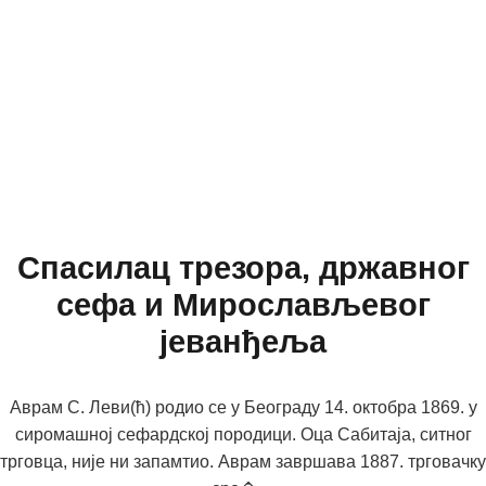
Спасилац трезора, државног
сефа и Мирослављевог
јеванђеља
Аврам С. Леви(ћ) родио се у Београду 14. октобра 1869. у
сиромашној сефардској породици. Оца Сабитаја, ситног
трговца, није ни запамтио. Аврам завршава 1887. трговачку