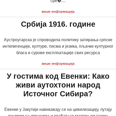
сре�....
више информација
Србија 1916. године
Аустроугарска је спроводила политику затирања српске
интелигенције, културе, писма и језика, пљачке културног
блага и сурове експлоатације свих ресурса
више информација
У гостима код Евенки: Како
живи аутохтони народ
Источног Сибира?
Eвенке у Јакутији навикавају се на цивилизацију, лутају
тундром са ирвасима и враћају се матерњем језику.