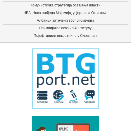
Комунистичка стратегија освајања власти
НБА: Нова побједа Мајамија, увјерљива Оклахома
Албанци затечени због споменика
Олимпијакос освојио 40. титулу!
Појефтиниле некретнине у Словенији