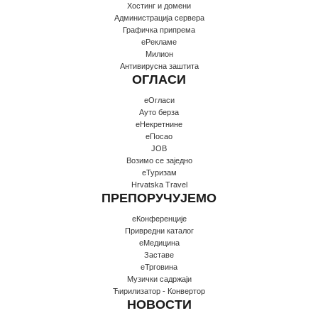
Хостинг и домени
Администрација сервера
Графичка припрема
еРекламе
Милион
Антивирусна заштита
ОГЛАСИ
еОгласи
Ауто берза
еНекретнине
еПосао
JOB
Возимо се заједно
еТуризам
Hrvatska Travel
ПРЕПОРУЧУЈЕМО
еКонференције
Привредни каталог
еМедицина
Заставе
еТрговина
Музички садржаји
Ћирилизатор - Конвертор
НОВОСТИ