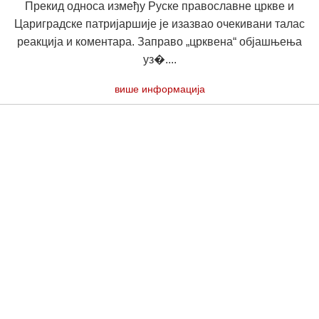
Прекид односа између Руске православне цркве и
Цариградске патријаршије је изазвао очекивани талас
реакција и коментара. Заправо „црквена“ објашњења
уз�....
више информација