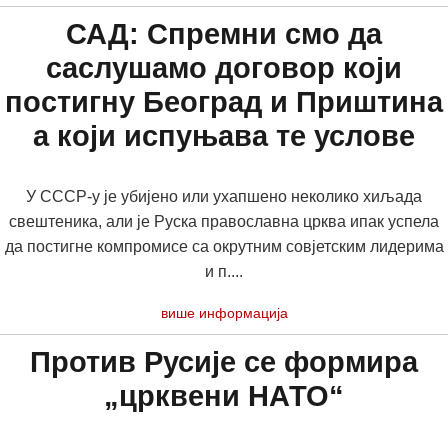
САД: Спремни смо да
саслушамо договор који
постигну Београд и Приштина
а који испуњава те услове
У СССР-у је убијено или ухапшено неколико хиљада
свештеника, али је Руска православна црква ипак успела
да постигне компромисе са окрутним совјетским лидерима
и п....
више информација
Против Русије се формира
„црквени НАТО“