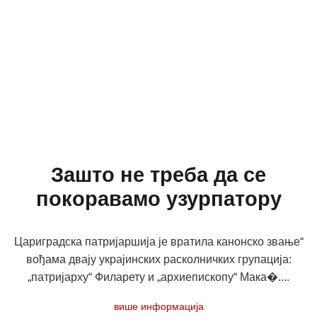
Зашто не треба да се
покоравамо узурпатору
Цариградска патријаршија је вратила канонско звање“
вођама двају украјинских расколничких групација:
„патријарху“ Филарету и „архиепископу“ Мака�....
више информација