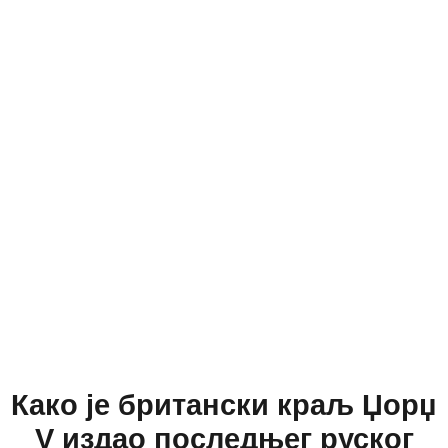
Како је британски краљ Џорџ
V издао последњег руског