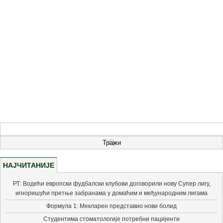
НАЈЧИТАНИЈЕ
РТ: Водећи европски фудбалски клубови договорили нову Супер лигу,
игноришући претње забранама у домаћим и међународним лигама
Формула 1: Мекларен представио нови болид
Студентима стоматологије потребни пацијенти