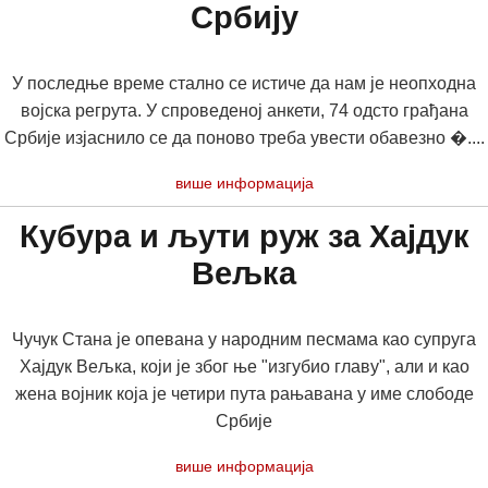
Србију
У последње време стално се истиче да нам је неопходна
војска регрута. У спроведеној анкети, 74 одсто грађана
Србије изјаснило се да поново треба увести обавезно �....
више информација
Кубура и љути руж за Хајдук
Вељка
Чучук Стана је опевана у народним песмама као супруга
Хајдук Вељка, који је због ње "изгубио главу", али и као
жена војник која је четири пута рањавана у име слободе
Србије
више информација