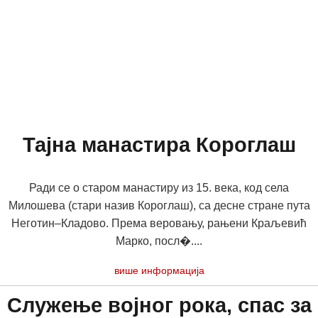
Тајна манастира Короглаш
Ради се о старом манастиру из 15. века, код села
Милошева (стари назив Короглаш), са десне стране пута
Неготин–Кладово. Према веровању, рањени Краљевић
Марко, посл�....
више информација
Служење војног рока, спас за