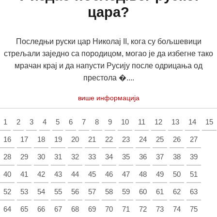
цара?
Последњи руски цар Николај II, кога су бољшевици
стрељали заједно са породицом, могао је да избегне тако
мрачан крај и да напусти Русију после одрицања од
престола �....
више информација
1
2
3
4
5
6
7
8
9
10
11
12
13
14
15
16
17
18
19
20
21
22
23
24
25
26
27
28
29
30
31
32
33
34
35
36
37
38
39
40
41
42
43
44
45
46
47
48
49
50
51
52
53
54
55
56
57
58
59
60
61
62
63
64
65
66
67
68
69
70
71
72
73
74
75