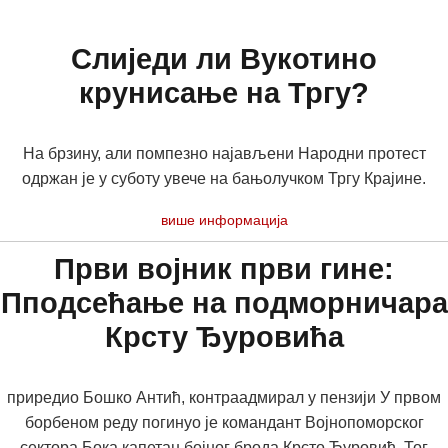
Слиједи ли Вукотино
крунисање на Тргу?
На брзину, али помпезно најављени Народни протест
одржан је у суботу увече на бањолучком Тргу Крајине.
више информација
Први војник први гине:
Пподсећање на подморничара
Крсту Ђуровића
приредио Бошко Антић, контраадмирал у пензији У првом
борбеном реду погинуо је командант Војнопоморског
сектора Бока капетан бојног брода Крсто Ђуровић. Тог