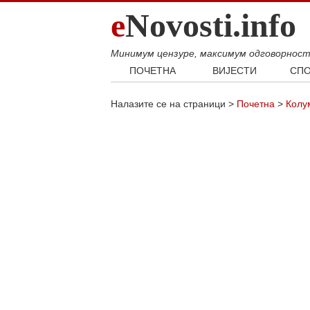
e
Novosti.info
Минимум цензуре, максимум одговорнос
ПОЧЕТНА
ВИЈЕСТИ
СПО
Свијет
Фудб
Налазите се на страници >
Почетна
>
Колу
Балкан
Кошар
Србија
Аутом
Република Српска
Хроника