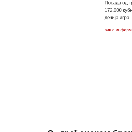
Посада од т
172.000 кубн
дечија игра. 
више информ