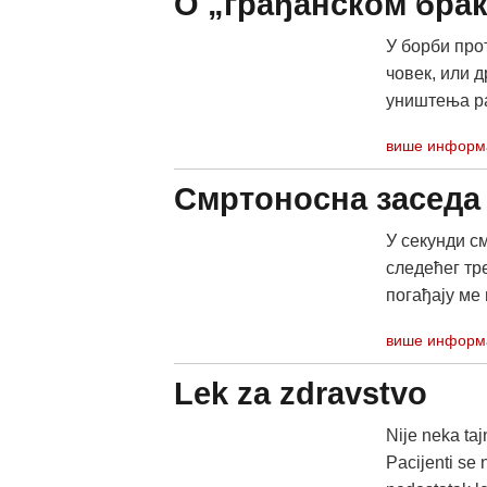
О „грађанском бра
У борби про
човек, или д
уништења раз
више информ
Смртоносна заседа 
У секунди см
следећег тр
погађају ме
више информ
Lek za zdravstvo
Nije neka ta
Pacijenti se 