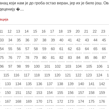
нац који нам је до гроба остао веран, јер их је било још. Ов
еценију �....
ација
11
12
13
14
15
16
17
18
19
20
21
22
23
33
34
35
36
37
38
39
40
41
42
43
44
45
54
55
56
57
58
59
60
61
62
63
64
65
66
75
76
77
78
79
80
81
82
83
84
85
86
87
96
97
98
99
100
101
102
103
104
105
106
1
115
116
117
118
119
120
121
122
123
124
1
2
133
134
135
136
137
138
139
140
141
142
9
150
151
152
153
154
155
156
157
158
159
6
167
168
169
170
171
172
173
174
175
176