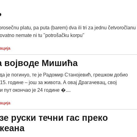
?
osečnu platu, pa puta (barem) dva ili tri za jednu četvoročlanu
rovatno nemate ni tu "potrošačku korpu"
ација
а војводе Мишића
да је погинуо, те је Радомир Станојевић, грешком добио
5. године – још за живота. А овај Драгачевац, свој
пут окончао је 24 године �....
ација
зе руски течни гас преко
кеана