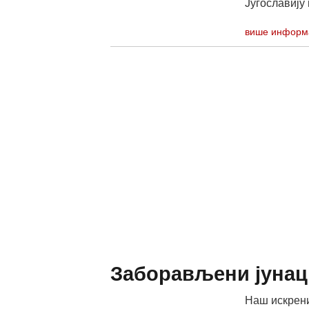
Југославију 
више информ
Заборављени јунац
Наш искрени