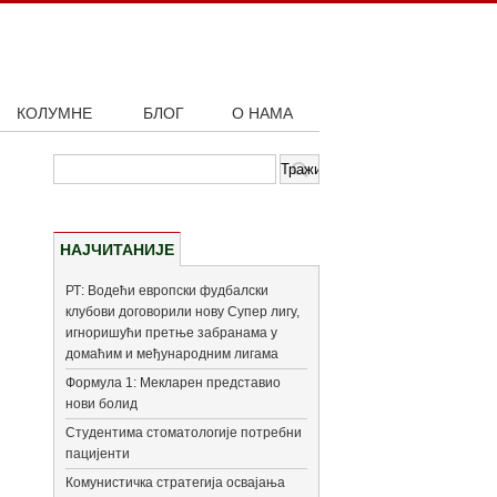
КОЛУМНЕ
БЛОГ
О НАМА
НАЈЧИТАНИЈЕ
РТ: Водећи европски фудбалски
клубови договорили нову Супер лигу,
игноришући претње забранама у
домаћим и међународним лигама
Формула 1: Мекларен представио
нови болид
Студентима стоматологије потребни
пацијенти
Комунистичка стратегија освајања