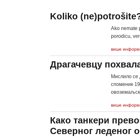
Koliko (ne)potrošite
Ako nemate pr
porodicu, ve
више информ
Драгачевцу похвал
Mислило се 
споменик 191
овоземаљски 
више информ
Како танкери прево
Северног леденог о