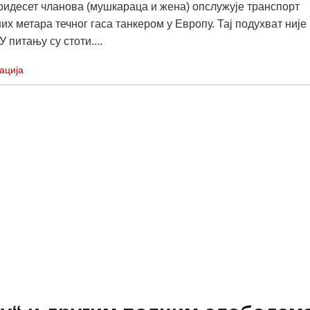
ридесет чланова (мушкараца и жена) опслужује транспорт
их метара течног гаса танкером у Европу. Тај подухват није
У питању су стоти....
ација