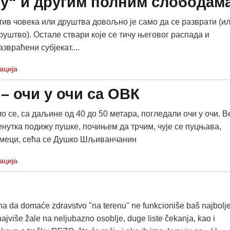
ку“ и другим полним слободам
тив човека или друштва довољно је само да се разврати (и
руштво). Остале ствари које се тичу његовог распада и
враћени субјекат....
ација
– очи у очи са ОВК
о се, са даљине од 40 до 50 метара, погледали очи у очи. В
енутка подижу пушке, почињем да трчим, чује се пуцњава,
 меци, сећа се Душко Шљиванчанин
ација
jna da domaće zdravstvo "na terenu" ne funkcioniše baš najbolje
najviše žale na neljubazno osoblje, duge liste čekanja, kao i