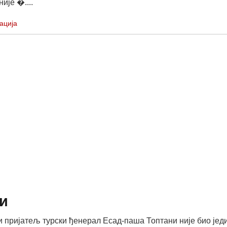
није �....
ација
и
 пријатељ турски ђенерал Есад-паша Топтани није био јед