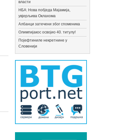
власти
НБА: Нова побједа Мајамија,
увјерљива Оклахома
Албанци затечени због споменика
Олимпијакос освојио 40. титулу!
Појефтиниле некретнине у
Словенији