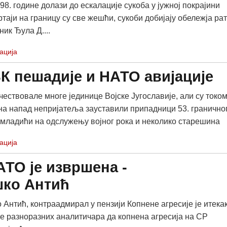
8. године долази до ескалације сукоба у јужној покрајини
таји на границу су све жешћи, сукоби добијају обележја ра
ник Ђула Д....
ација
К пешадије и НАТО авијације
чествовале многе јединице Војске Југославије, али су токо
на напад непријатеља зауставили припадници 53. гранично
младићи на одслужењу војног рока и неколико старешина
ација
АТО је извршена -
шко Антић
Антић, контраадмирал у пензији Копнене агресије је итека
е разноразних аналитичара да копнена агресија на СР