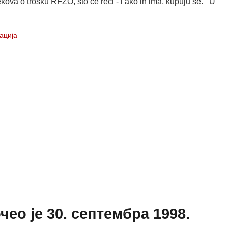
kova o trošku RFZO, što će reći - i ako ih ima, kupuju se. U
ација
ео је 30. септембра 1998.