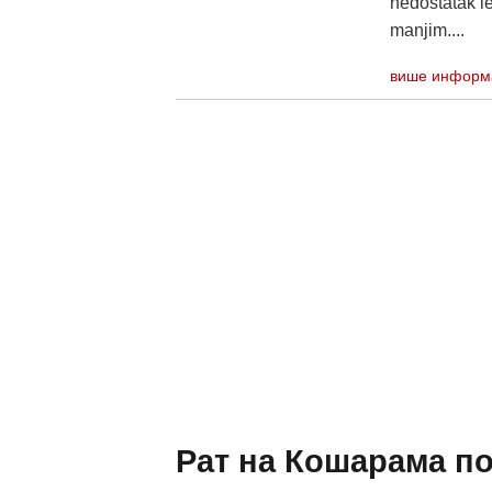
nedostatak le
manjim....
више информ
Рат на Кошарама поч