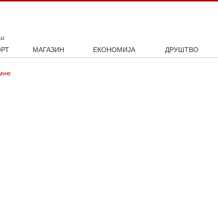
ти
РТ
МАГАЗИН
ЕКОНОМИЈА
ДРУШТВО
ал
Занимљивости
Посао
Интервју
мне
ка
Култура
Аутомобили
ото
Наука и технологија
Некретнине
Образовање
Шоу бизнис