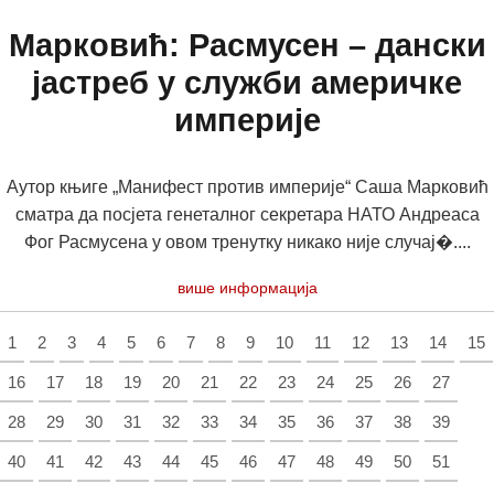
Марковић: Расмусен – дански
јастреб у служби америчке
империје
Аутор књиге „Манифест против империје“ Саша Марковић
сматра да посјета генеталног секретара НАТО Андреаса
Фог Расмусена у овом тренутку никако није случај�....
више информација
1
2
3
4
5
6
7
8
9
10
11
12
13
14
15
16
17
18
19
20
21
22
23
24
25
26
27
28
29
30
31
32
33
34
35
36
37
38
39
40
41
42
43
44
45
46
47
48
49
50
51