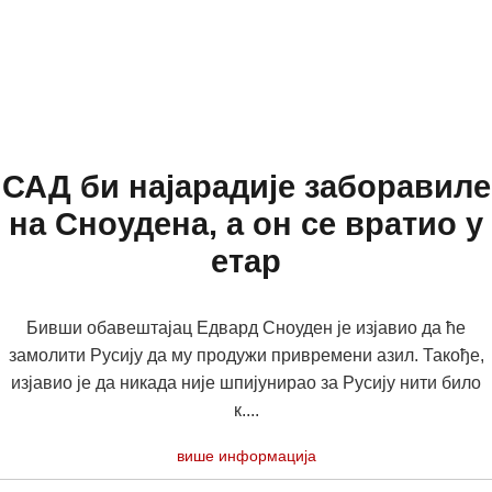
САД би најарадије заборавиле
на Сноудена, а он се вратио у
етар
Бивши обавештајац Едвард Сноуден је изјавио да ће
замолити Русију да му продужи привремени азил. Такође,
изјавио је да никада није шпијунирао за Русију нити било
к....
више информација