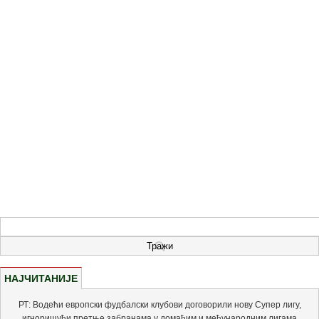
НАЈЧИТАНИЈЕ
РТ: Водећи европски фудбалски клубови договорили нову Супер лигу,
игноришући претње забранама у домаћим и међународним лигама