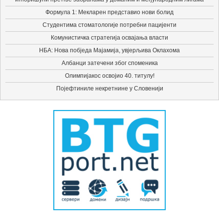
Формула 1: Мекларен представио нови болид
Студентима стоматологије потребни пацијенти
Комунистичка стратегија освајања власти
НБА: Нова побједа Мајамија, увјерљива Оклахома
Албанци затечени због споменика
Олимпијакос освојио 40. титулу!
Појефтиниле некретнине у Словенији