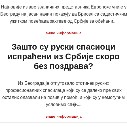
Најновије изјаве званичних представника Европске уније у
Београду на јасан начин показују да Брисел са садистичким
ужитком повећава захтеве од Србије за обећани....
више информација
Зашто су руски спасиоци
испраћени из Србије скоро
без поздрава?
Из Београда је отпутовало стотинак руских
професионалних спасилаца који су се далеко пре свих
осталих одазвали на позив у помоћ, и који су у немогућим
условима сп�....
више информација