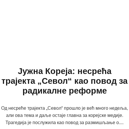
Јужна Кореја: несрећа
трајекта „Севол“ као повод за
радикалне реформе
Од несреће трајекта „Севол“ прошло је већ много недеља,
али ова тема и даље остаје главна за корејске медије.
Трагедија је послужила као повод за размишљање о....