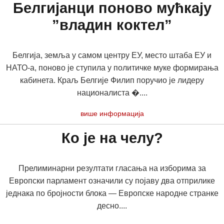
Белгијанци поново мућкају
”владин коктел”
Белгија, земља у самом центру ЕУ, место штаба ЕУ и
НАТО-а, поново је ступила у политичке муке формирања
кабинета. Краљ Белгије Филип поручио је лидеру
националиста �....
више информација
Ко је на челу?
Прелиминарни резултати гласања на изборима за
Европски парламент означили су појаву два отприлике
једнака по бројности блока — Европске народне странке
десно....