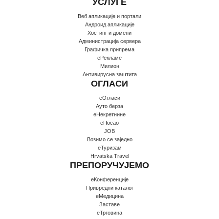
УСЛУГЕ
Веб апликације и портали
Андроид апликације
Хостинг и домени
Администрација сервера
Графичка припрема
еРекламе
Милион
Антивирусна заштита
ОГЛАСИ
еОгласи
Ауто берза
еНекретнине
еПосао
JOB
Возимо се заједно
еТуризам
Hrvatska Travel
ПРЕПОРУЧУЈЕМО
еКонференције
Привредни каталог
еМедицина
Заставе
еТрговина