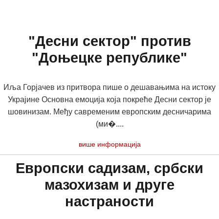
"Десни сектор" против
"Доњецке републике"
Иља Горјачев из притвора пише о дешавањима на истоку
Украјине Основна емоција која покреће Десни сектор је
шовинизам. Међу савременим европским десничарима
(ми�....
више информација
Европски садизам, србски
мазохизам и друге
настраности