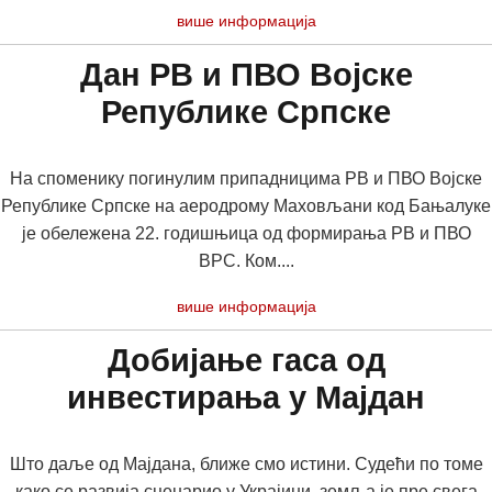
више информација
Дан РВ и ПВО Војске
Републике Српске
На споменику погинулим припадницима РВ и ПВО Војске
Републике Српске на аеродрому Маховљани код Бањалуке
је обележена 22. годишњица од формирања РВ и ПВО
ВРС. Ком....
више информација
Добијање гаса од
инвестирања у Мајдан
Што даље од Мајдана, ближе смо истини. Судећи по томе
како се развија сценарио у Украјини, земља је пре свега