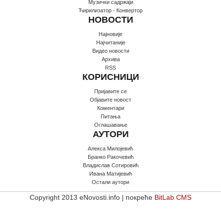
Музички садржаји
Ћирилизатор - Конвертор
НОВОСТИ
Најновије
Најчитаније
Видео новости
Архива
RSS
КОРИСНИЦИ
Пријавите се
Oбјавите новост
Коментари
Питања
Оглашавање
АУТОРИ
Алекса Милојевић
Бранко Ракочевић
Владислав Сотировић
Ивана Матијевић
Остали аутори
Copyright 2013 eNovosti.info | покреће
BitLab CMS