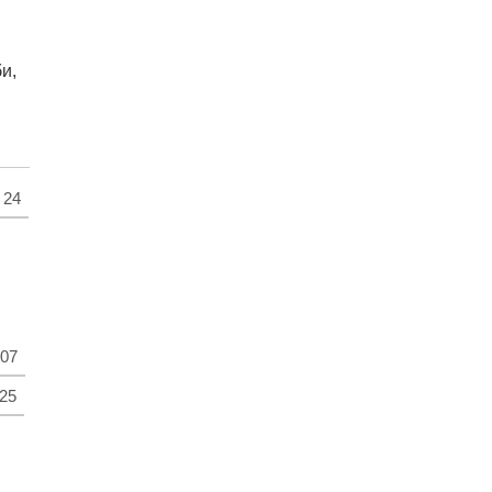
и,
24
07
25