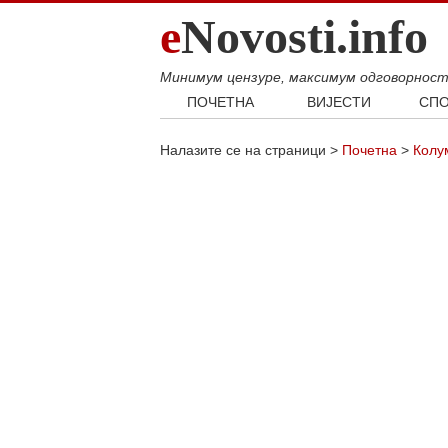
e
Novosti.info
Минимум цензуре, максимум одговорнос
ПОЧЕТНА
ВИЈЕСТИ
СПО
Свијет
Фудб
Налазите се на страници >
Почетна
>
Колу
Балкан
Кошар
Србија
Аутом
Република Српска
Хроника