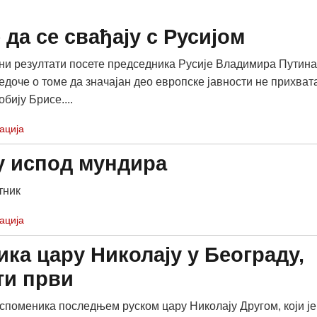
да се свађају с Русијом
ни резултати посете председника Русије Владимира Путина
едоче о томе да значајан део европске јавности не прихват
бију Брисе....
ација
у испод мундира
тник
ација
а цару Николају у Београду,
ти први
поменика последњем руском цару Николају Другом, који је