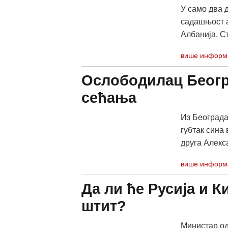
У само два д
садашњост а
Албанија, Ст
више информ
Ослободилац Беогр
сећања
Из Београда 
губтак сина
друга Алекса
више информ
Да ли ће Русија и 
штит?
Министар од