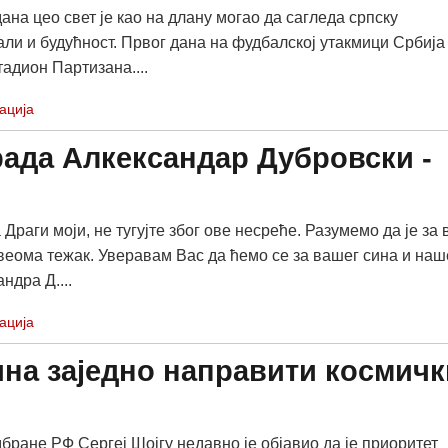
ана цео свет је као на длану могао да сагледа српску
ли и будућност. Првог дана на фудбалској утакмици Србија
адион Партизана....
ација
ада Алкександар Дубровски -
Драги моји, не тугујте због ове несреће. Разумемо да је за 
 веома тежак. Уверавам Вас да ћемо се за вашег сина и наш
ндра Д....
ација
Кина заједно направити космичк
бране РФ Сергеј Шојгу недавно је објавио да је приоритет