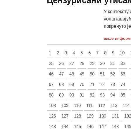
Цензурисани утисак
У контексту 
уопштавајућ
покренуто је
више информ
1
2
3
4
5
6
7
8
9
10
25
26
27
28
29
30
31
32
46
47
48
49
50
51
52
53
67
68
69
70
71
72
73
74
88
89
90
91
92
93
94
95
108
109
110
111
112
113
114
126
127
128
129
130
131
13
143
144
145
146
147
148
14