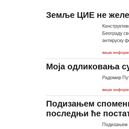
Земље ЦИЕ не желе 
Конструктив
Београду св
антируску фо
више информ
Моја одликовања с
Радомир Пу
више информ
Подизањем споменик
последњи ће поста
Подизањем с