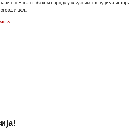
начин помогао србском народу у кључним тренуцима истори
град и цел....
ација
ија!