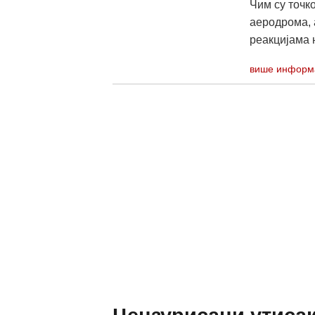
Чим су точк
аеродрома, 
реакцијама 
више информ