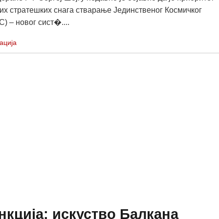
ких стратешких снага стварање Јединственог Космичког
) – новог сист�....
ација
нкција: искуство Балкана