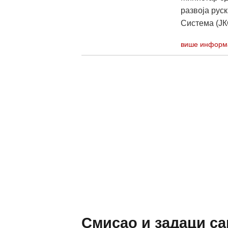
развоја рус
Система (ЈКС
више информ
Смисао и задаци са