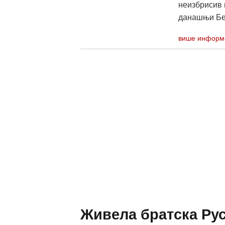
неизбрисив 
данашњи Бео
више информ
Живела братска Рус