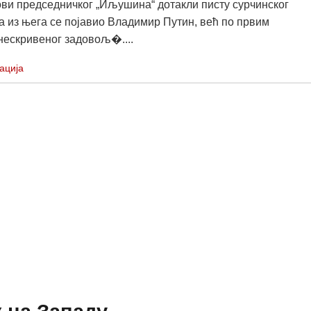
ови председничког „Иљушина“ дотакли писту сурчинског
а из њега се појавио Владимир Путин, већ по првим
нескривеног задовољ�....
ација