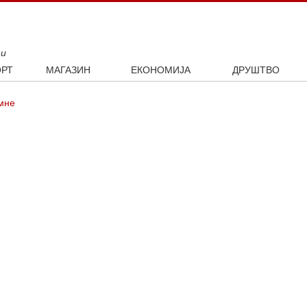
ти
РТ
МАГАЗИН
ЕКОНОМИЈА
ДРУШТВО
ал
Занимљивости
Посао
Интервју
мне
ка
Култура
Аутомобили
ото
Наука и технологија
Некретнине
Образовање
Шоу бизнис