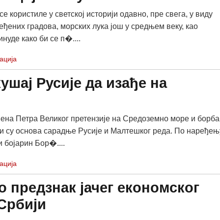
се користиле у светској историји одавно, пре свега, у виду
еђених градова, морских лука још у средњем веку, као
нуде како би се п�....
ација
ушај Русије да изађе на
ена Петра Великог претензије на Средоземно море и борба
и су основа сарадње Русије и Малтешког реда. По наређењ
и бојарин Бор�....
ација
о предзнак јачег економског
 Србији