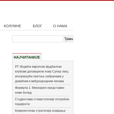
КОЛУМНЕ
БЛОГ
О НАМА
НАЈЧИТАНИЈЕ
РТ: Водећи европски фудбалски
клубови договорили нову Супер лигу,
игноришући претње забранама у
домаћим и међународним лигама
Формула 1: Мекларен представио
нови болид
Студентима стоматологије потребни
пацијенти
Комунистичка стратегија освајања