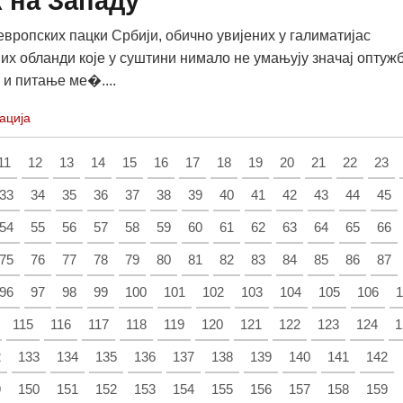
 на Западу
европских пацки Србији, обично увијених у галиматијас
их обланди које у суштини нимало не умањују значај оптужб
 и питање ме�....
ација
11
12
13
14
15
16
17
18
19
20
21
22
23
33
34
35
36
37
38
39
40
41
42
43
44
45
54
55
56
57
58
59
60
61
62
63
64
65
66
75
76
77
78
79
80
81
82
83
84
85
86
87
96
97
98
99
100
101
102
103
104
105
106
1
115
116
117
118
119
120
121
122
123
124
1
2
133
134
135
136
137
138
139
140
141
142
9
150
151
152
153
154
155
156
157
158
159