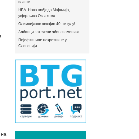
власти
НБА: Нова побједа Мајамија,
увјерљива Оклахома
Олимпијакос освојио 40. титулу!
Албанци затечени због споменика
а
Појефтиниле некретнине у
Словенији
 на