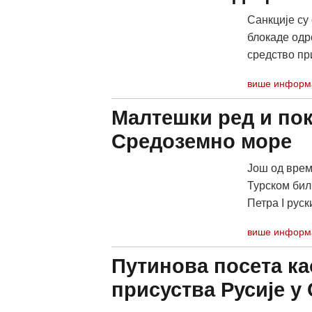
Санкције су 
блокаде одр
средство при
више информ
Малтешки ред и пок
Средоземно море
Још од врем
Турском бил
Петра I руск
више информ
Путинова посета ка
присуства Русије у