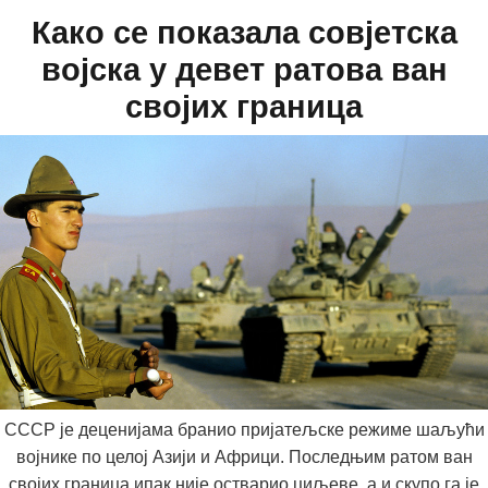
Како се показала совјетска
војска у девет ратова ван
својих граница
СССР је деценијама бранио пријатељскe режимe шаљући
војнике по целој Азији и Африци. Последњим ратом ван
својих граница ипак није остварио циљеве, а и скупо га је