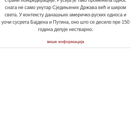
страни Конфедерације. Русија је тако променила однос
снага не само унутар Сједињених Држава већ и широм
света. У контексту данашњих америчко-руских односа и
уочи сусрета Бајдена и Путина, оно што се десило пре 150
година делује нестварно.
више информација