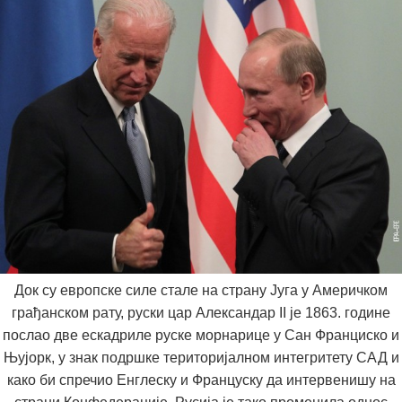
Док су европске силе стале на страну Југа у Америчком
грађанском рату, руски цар Александар II је 1863. године
послао две ескадриле руске морнарице у Сан Франциско и
Њујорк, у знак подршке територијалном интегритету САД и
како би спречио Енглеску и Француску да интервенишу на