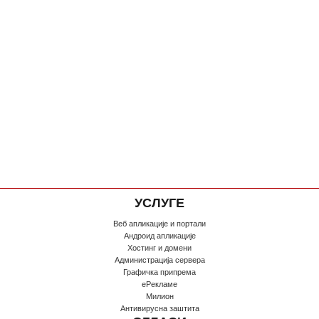
УСЛУГЕ
Веб апликације и портали
Андроид апликације
Хостинг и домени
Администрација сервера
Графичка припрема
еРекламе
Милион
Антивирусна заштита