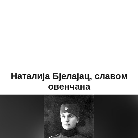
Наталија Бјелајац, славом
овенчана