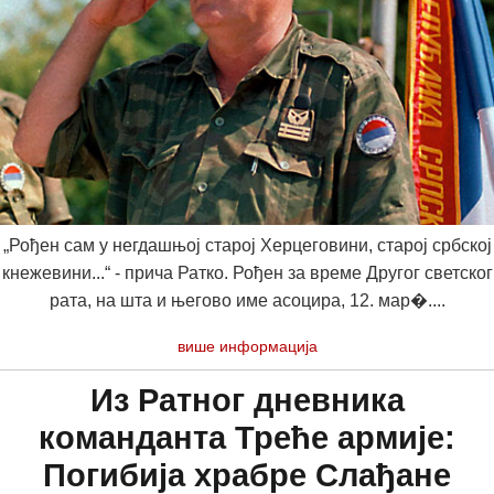
„Рођен сам у негдашњој старој Херцеговини, старој србској
кнежевини...“ - прича Ратко. Рођен за време Другог светског
рата, на шта и његово име асоцира, 12. мар�....
више информација
Из Ратног дневника
команданта Треће армије:
Погибија храбре Слађане