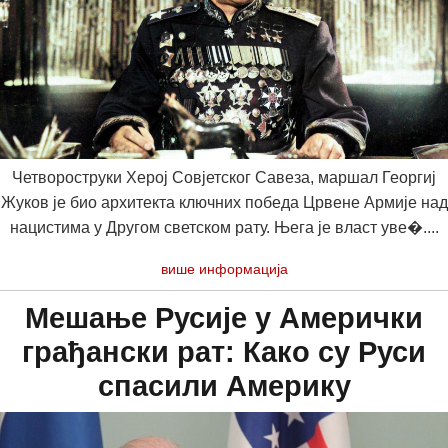
Четвороструки Херој Совјетског Савеза, маршал Георгиј
Жуков је био архитекта ключних победа Црвене Армије над
нацистима у Другом светском рату. Њега је власт уве�....
више информација
Мешање Русије у Амерички
грађански рат: Како су Руси
спасили Америку