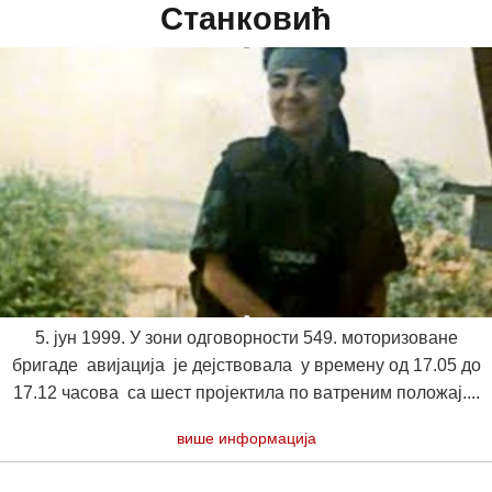
Станковић
5. јун 1999. У зони одговорности 549. моторизоване
бригаде авијација је дејствовала у времену од 17.05 до
17.12 часова са шест пројектила по ватреним положај....
више информација