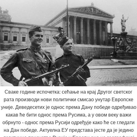
Сваке године испочетка: сећање на крај Другог светског
рата производи нови политички смисао унутар Европске
уније. Деведесетих је однос према Дану победе одређивао
какав ће бити однос према Русима, а у овом веку важи
обрнуто - однос према Русији одређује како ће се гледати
на Дан победе. Актуелна ЕУ представа јесте да је једино