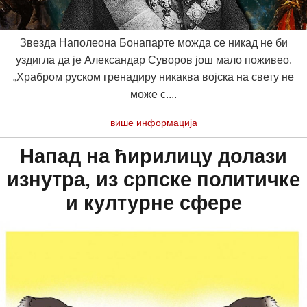
Звезда Наполеона Бонапарте можда се никад не би
уздигла да је Александар Суворов још мало поживео.
„Храбром руском гренадиру никаква војска на свету не
може с....
више информација
Напад на ћирилицу долази
изнутра, из српске политичке
и културне сфере