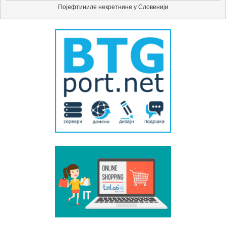
Појефтиниле некретнине у Словенији