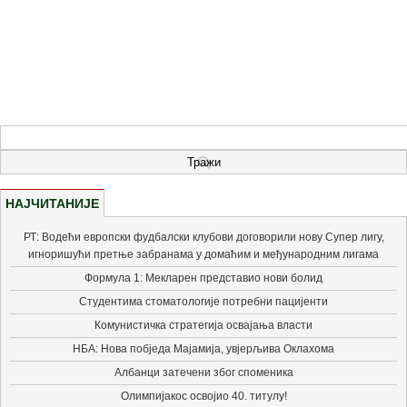
НАЈЧИТАНИЈЕ
РТ: Водећи европски фудбалски клубови договорили нову Супер лигу,
игноришући претње забранама у домаћим и међународним лигама
Формула 1: Мекларен представио нови болид
Студентима стоматологије потребни пацијенти
Комунистичка стратегија освајања власти
НБА: Нова побједа Мајамија, увјерљива Оклахома
Албанци затечени због споменика
Олимпијакос освојио 40. титулу!