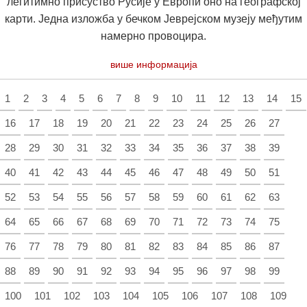
легитимно присуство Русије у Европи оно на географској
карти. Једна изложба у бечком Јеврејском музеју међутим
намерно провоцира.
више информација
1
2
3
4
5
6
7
8
9
10
11
12
13
14
15
16
17
18
19
20
21
22
23
24
25
26
27
28
29
30
31
32
33
34
35
36
37
38
39
40
41
42
43
44
45
46
47
48
49
50
51
52
53
54
55
56
57
58
59
60
61
62
63
64
65
66
67
68
69
70
71
72
73
74
75
76
77
78
79
80
81
82
83
84
85
86
87
88
89
90
91
92
93
94
95
96
97
98
99
100
101
102
103
104
105
106
107
108
109