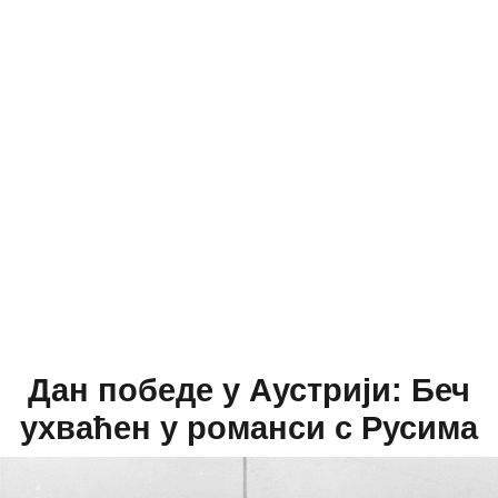
Дан победе у Аустрији: Беч
ухваћен у романси с Русима