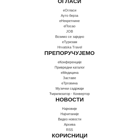
ОГЛАСИ
еОгласи
Ауто берза
еНекретнине
еПосао
JOB
Возимо се заједно
еТуризам
Hrvatska Travel
ПРЕПОРУЧУЈЕМО
еКонференције
Привредни каталог
еМедицина
Заставе
еТрговина
Музички садржаји
Ћирилизатор - Конвертор
НОВОСТИ
Најновије
Најчитаније
Видео новости
Архива
RSS
КОРИСНИЦИ