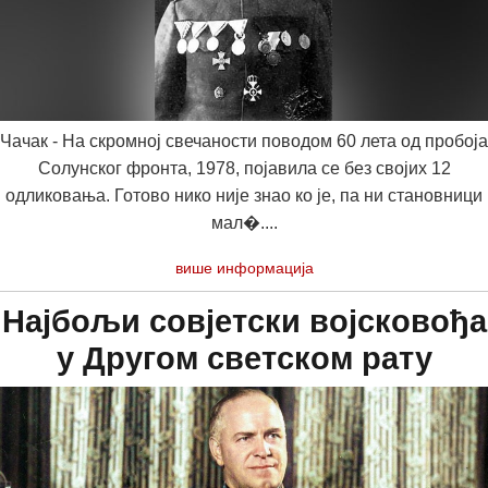
Чачак - На скромној свечаности поводом 60 лета од пробоја
Солунског фронта, 1978, појавила се без својих 12
одликовања. Готово нико није знао ко је, па ни становници
мал�....
више информација
Најбољи совјетски војсковођа
у Другом светском рату