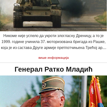
Никоме није успело да укроти злогласну Дреницу, а то је
1999. године учинила 37. моторизована бригада из Рашке,
која је из састава Друге армије претпотчињена Трећој ар....
више информација
Генерал Ратко Младић