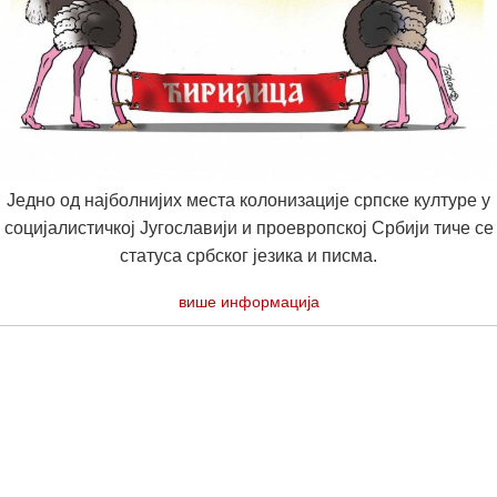
Једно од најболнијих места колонизације српске културе у
социјалистичкој Југославији и проевропској Србији тиче се
статуса србског језика и писма.
више информација