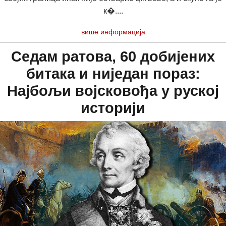
к�....
више информација
Седам ратова, 60 добијених
битака и ниједан пораз:
Најбољи војсковођа у руској
историји