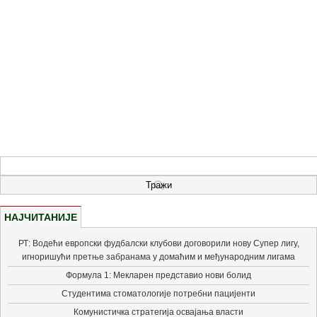
НАЈЧИТАНИЈЕ
РТ: Водећи европски фудбалски клубови договорили нову Супер лигу,
игноришући претње забранама у домаћим и међународним лигама
Формула 1: Мекларен представио нови болид
Студентима стоматологије потребни пацијенти
Комунистичка стратегија освајања власти