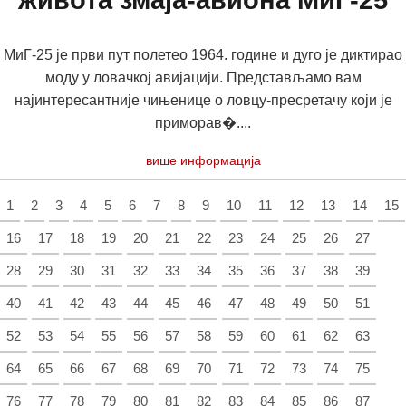
живота змаја-авиона МиГ-25
МиГ-25 је први пут полетео 1964. године и дуго је диктирао
моду у ловачкој авијацији. Представљамо вам
најинтересантније чињенице о ловцу-пресретачу који је
приморав�....
више информација
1
2
3
4
5
6
7
8
9
10
11
12
13
14
15
16
17
18
19
20
21
22
23
24
25
26
27
28
29
30
31
32
33
34
35
36
37
38
39
40
41
42
43
44
45
46
47
48
49
50
51
52
53
54
55
56
57
58
59
60
61
62
63
64
65
66
67
68
69
70
71
72
73
74
75
76
77
78
79
80
81
82
83
84
85
86
87