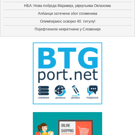
НБА: Нова побједа Мајамија, увјерљива Оклахома
Албанци затечени због споменика
Олимпијакос освојио 40. титулу!
Појефтиниле некретнине у Словенији