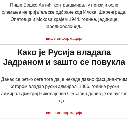
Пише Бошко Антић, контраадмирал у пензији осле
сламања непријатељске одбране код Илока, Шаренграда,
Опатовца и Мохова крајем 1944. године, јединице
Народноослобид....
више информација
Како је Русија владала
Јадраном и зашто се повукла
Данас се ретко сете тога да је некада давно фасцинантним
Котором владао руски адмирал. 1806. године руски
адмирал Дмитриј Николајевич Сењавин добио је од руског
ца....
више информација