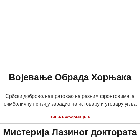
Војевање Обрада Хорњака
Србски добровољац ратовао на разним фронтовима, а
симболичну пензију зарадио на истовару и утовару угља
више информација
Мистерија Лазиног доктората