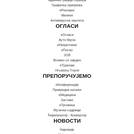
Графичка припрема
еРекламе
Милион
Антивирусна заштита
ОГЛАСИ
еОгласи
Ауто берза
еНекретнине
еПосао
JOB
Возимо се заједно
еТуризам
Hrvatska Travel
ПРЕПОРУЧУЈЕМО
еКонференције
Привредни каталог
еМедицина
Заставе
еТрговина
Музички садржаји
Ћирилизатор - Конвертор
НОВОСТИ
Најновије