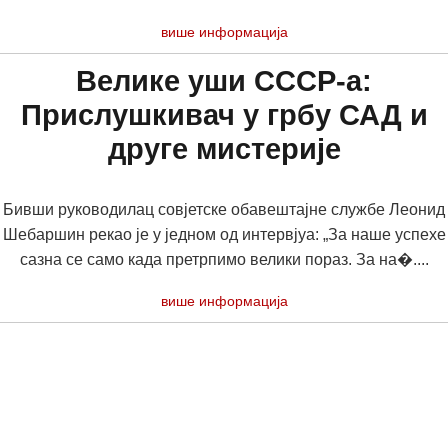
више информација
Велике уши СССР-а:
Прислушкивач у грбу САД и
друге мистерије
Бивши руководилац совјетске обавештајне службе Леонид
Шебаршин рекао је у једном од интервјуа: „За наше успехе
сазна се само када претрпимо велики пораз. За на�....
више информација