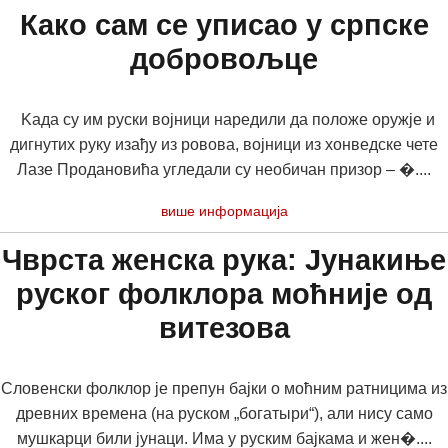
Како сам се уписао у српске
добровољце
Kада су им руски војници наредили да положе оружје и
дигнутих руку изађу из ровова, војници из хонведске чете
Лазе Продановића угледали су необичан призор – �....
више информација
Чврста женска рука: Јунакиње
руског фолклора моћније од
витезова
Словенски фолклор је препун бајки о моћним ратницима из
древних времена (на руском „богатыри“), али нису само
мушкарци били јунаци. Има у руским бајкама и жен�....