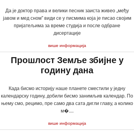
Да је доктор права и велики песник заиста живео „међу
јавом и мед сном” види се у писмима која је писао својим
пријатељима за време студија и после одбране
дисертације
више информација
Прошлост Земље збијне у
годину дана
Када бисмо историју наше планете сместили у једну
календарску годину, добили бисмо занимљив календар. По
њему смо, рецимо, пре само два сата дигли главу, а колико
м�....
више информација