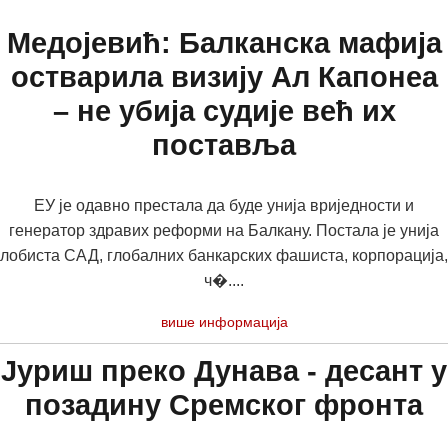
Медојевић: Балканска мафија
остварила визију Ал Капонеа
– не убија судије већ их
поставља
ЕУ је одавно престала да буде унија вриједности и
генератор здравих реформи на Балкану. Постала је унија
лобиста САД, глобалних банкарских фашиста, корпорација,
ч�....
више информација
Јуриш преко Дунава - десант у
позадину Сремског фронта