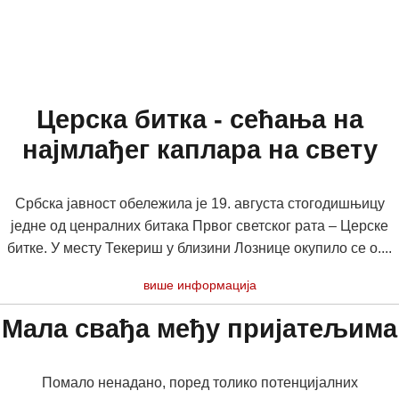
Церска битка - сећања на
најмлађег каплара на свету
Србска јавност обележила је 19. августа стогодишњицу
једне од ценралних битака Првог светског рата – Церске
битке. У месту Текериш у близини Лознице окупило се о....
више информација
Мала свађа међу пријатељима
Помало ненадано, поред толико потенцијалних