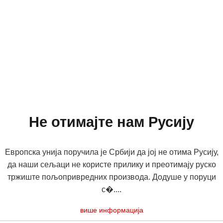
Не отимајте нам Русију
Европска унија поручила је Србији да јој не отима Русију,
да наши сељаци не користе прилику и преотимају руско
тржиште пољопривредних производа. Додуше у поруци
с�....
више информација