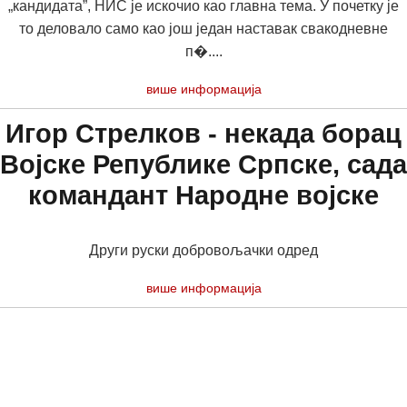
„кандидата”, НИС је искочио као главна тема. У почетку је
то деловало само као још један наставак свакодневне
п�....
више информација
Игор Стрелков - некада борац
Војске Републике Српске, сада
командант Народне војске
Други руски добровољачки одред
више информација