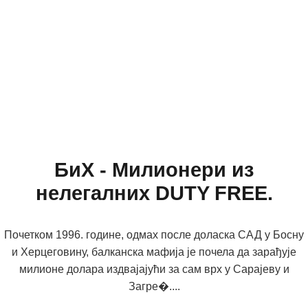
БиХ - Милионери из
нелегалних DUTY FREE.
Почетком 1996. године, одмах после доласка САД у Босну
и Херцеговину, балканска мафија је почела да зарађује
милионе долара издвајајући за сам врх у Сарајеву и
Загре�....