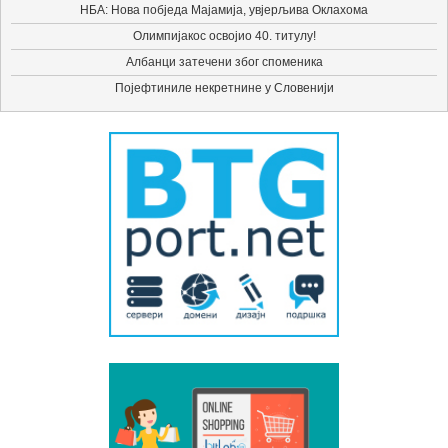
НБА: Нова побједа Мајамија, увјерљива Оклахома
Олимпијакос освојио 40. титулу!
Албанци затечени због споменика
Појефтиниле некретнине у Словенији