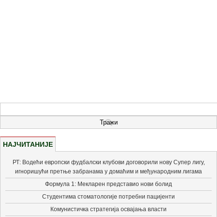
НАЈЧИТАНИЈЕ
РТ: Водећи европски фудбалски клубови договорили нову Супер лигу,
игноришући претње забранама у домаћим и међународним лигама
Формула 1: Мекларен представио нови болид
Студентима стоматологије потребни пацијенти
Комунистичка стратегија освајања власти