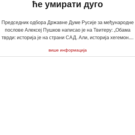
ће умирати дуго
Председник одбора Државне Думе Русије за међународне
послове Алексеј Пушков написао је на Твитеру: „Обама
тврди: историја је на страни САД. Али, историја хегемон....
више информација