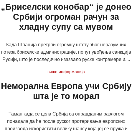
„Бриселски конобар“ је донео
Србији огроман рачун за
хладну супу са мувом
Када Шпанија претрпи огромну штету због неразумних
потеза бриселске администрације, попут увођења санкција
Русији, што је последично изазвало руске контрамере и....
више информација
Неморална Европа учи Србију
шта је то морал
Таман када се цела Србија са оправданим разлогом
понадала да ће после руског протеривања европских
производа искористити велику шансу која јој се пружа и