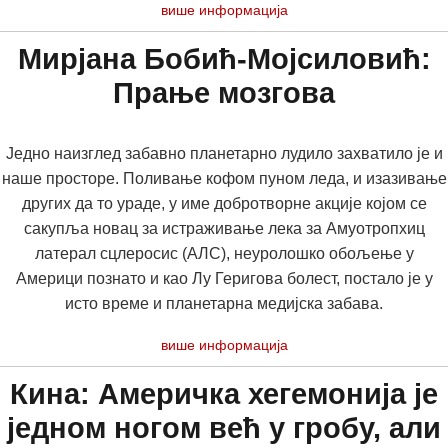
више информација
Мирјана Бобић-Мојсиловић:
Прање мозгова
Једно наизглед забавно планетарно лудило захватило је и
наше просторе. Поливање кофом пуном леда, и изазивање
других да то ураде, у име добротворне акције којом се
сакупља новац за истраживање лека за Амyотропхиц
латерал сцлеросис (АЛС), неуролошко обољење у
Америци познато и као Лу Геригова болест, постало је у
исто време и планетарна медијска забава.
више информација
Кина: Америчка хегемонија је
једном ногом већ у гробу, али