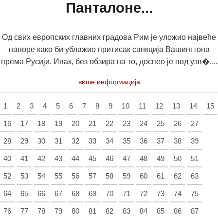
Панталоне...
Од свих европских главних градова Рим је уложио највеће
напоре како би ублажио притисак санкција Вашингтона
према Русији. Ипак, без обзира на то, доспео је под узв�....
више информација
1
2
3
4
5
6
7
8
9
10
11
12
13
14
15
16
17
18
19
20
21
22
23
24
25
26
27
28
29
30
31
32
33
34
35
36
37
38
39
40
41
42
43
44
45
46
47
48
49
50
51
52
53
54
55
56
57
58
59
60
61
62
63
64
65
66
67
68
69
70
71
72
73
74
75
76
77
78
79
80
81
82
83
84
85
86
87