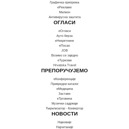
Графичка припрема
еРекламе
Милион
Антивирусна заштита
ОГЛАСИ
еОгласи
Ауто берза
еНекретнине
еПосао
JOB
Возимо се заједно
еТуризам
Hrvatska Travel
ПРЕПОРУЧУЈЕМО
еКонференције
Привредни каталог
еМедицина
Заставе
еТрговина
Музички садржаји
Ћирилизатор - Конвертор
НОВОСТИ
Најновије
Најчитаније