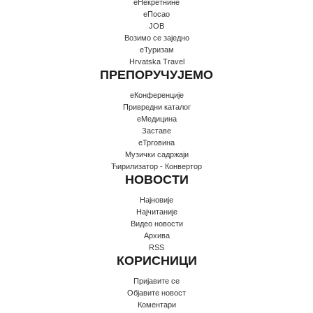
еНекретнине
еПосао
JOB
Возимо се заједно
еТуризам
Hrvatska Travel
ПРЕПОРУЧУЈЕМО
еКонференције
Привредни каталог
еМедицина
Заставе
еТрговина
Музички садржаји
Ћирилизатор - Конвертор
НОВОСТИ
Најновије
Најчитаније
Видео новости
Архива
RSS
КОРИСНИЦИ
Пријавите се
Oбјавите новост
Коментари