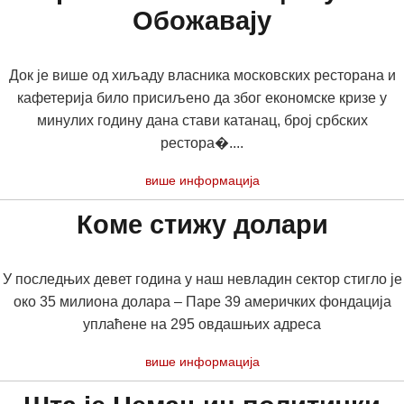
Обожавају
Док је више од хиљаду власника московских ресторана и
кафетерија било присиљено да због економске кризе у
минулих годину дана стави катанац, број србских
рестора�....
више информација
Коме стижу долари
У последњих девет година у наш невладин сектор стигло је
око 35 милиона долара – Паре 39 америчких фондација
уплаћене на 295 овдашњих адреса
више информација