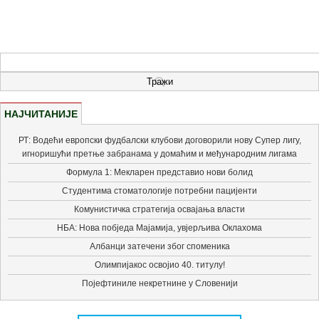
НАЈЧИТАНИЈЕ
РТ: Водећи европски фудбалски клубови договорили нову Супер лигу,
игноришући претње забранама у домаћим и међународним лигама
Формула 1: Мекларен представио нови болид
Студентима стоматологије потребни пацијенти
Комунистичка стратегија освајања власти
НБА: Нова побједа Мајамија, увјерљива Оклахома
Албанци затечени због споменика
Олимпијакос освојио 40. титулу!
Појефтиниле некретнине у Словенији