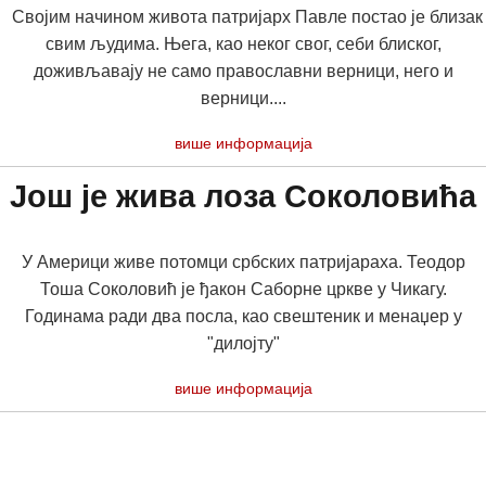
Својим начином живота патријарх Павле постао је близак
свим људима. Њега, као неког свог, себи блиског,
доживљавају не само православни верници, него и
верници....
више информација
Још је жива лоза Соколовића
У Америци живе потомци србских патријараха. Теодор
Тоша Соколовић је ђакон Саборне цркве у Чикагу.
Годинама ради два посла, као свештеник и менаџер у
"дилојту"
више информација