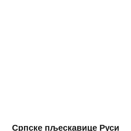
Српске пљескавице Руси