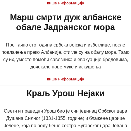
више информација
Марш смрти дуж албанске
обале Јадранског мора
Пре тачно сто година србска војска и избеглице, после
повлачења преко Албаније, стигле су на обалу мора. Тамо
су их, уместо помоћи савезника и евакуације бродовима,
дочекале нове муке и искушења
више информација
Краљ Урош Нејаки
Свети и праведни Урош био је син јединац Србског цара
Душана Силног (1331-1355. године) и блажене царице
Јелене, која по роду беше сестра Бугарског цара Јована