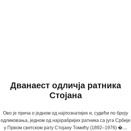
Дванаест одличја ратника
Стојана
Ово је прича о једном од најпознатијих и, судећи по броју
одликовања, једном од најхрабријих ратника са југа Србије
у Првом светском рату Стојану Томићу (1892–1976) �....