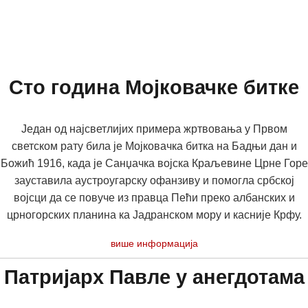
Сто година Мојковачке битке
Један од најсветлијих примера жртвовања у Првом
светском рату била је Мојковачка битка на Бадњи дан и
Божић 1916, када је Санџачка војска Краљевине Црне Горе
зауставила аустроугарску офанзиву и помогла србској
војсци да се повуче из правца Пећи преко албанских и
црногорских планина ка Јадранском мору и касније Крфу.
више информација
Патријарх Павле у анегдотама