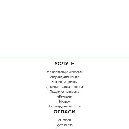
УСЛУГЕ
Веб апликације и портали
Андроид апликације
Хостинг и домени
Администрација сервера
Графичка припрема
еРекламе
Милион
Антивирусна заштита
ОГЛАСИ
еОгласи
Ауто берза