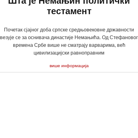
Шта је Немањин политички
тестамент
Почетак сјајног доба српске средњовековне државности
везује се за оснивача династије Немањића. Од Стефановог
времена Србе више не сматрају варварима, већ
цивилизацијски равноправним
више информација