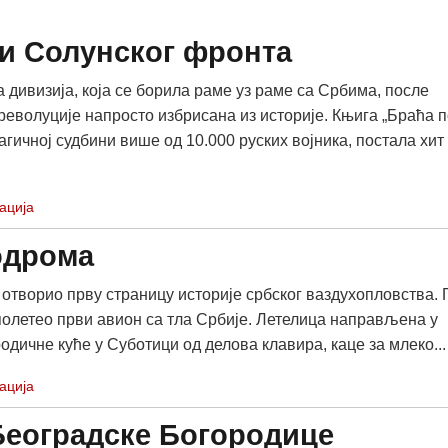
и Солунског фронта
а дивизија, која се борила раме уз раме са Србима, после
револуције напросто избрисана из историје. Књига „Браћа п
рагичној судбини више од 10.000 руских војника, постала хит
ација
одрома
отворио прву страницу историје србског ваздухопловства. 
полетео први авион са тла Србије. Летелица направљена у
одичне куће у Суботици од делова клавира, каце за млеко...
ација
Београдске Богородице