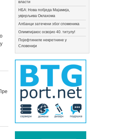
власти
НБА: Нова побједа Мајамија,
увјерљива Оклахома
Албанци затечени због споменика
Олимпијакос освојио 40. титулу!
о
Појефтиниле некретнине у
 у
Словенији
Пре