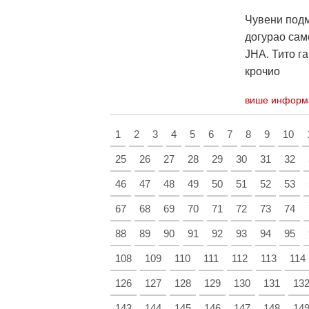
Чувени подм
догурао сам
ЈНА. Тито га
крочио
више информ
1
2
3
4
5
6
7
8
9
10
25
26
27
28
29
30
31
32
46
47
48
49
50
51
52
53
67
68
69
70
71
72
73
74
88
89
90
91
92
93
94
95
108
109
110
111
112
113
114
126
127
128
129
130
131
13
143
144
145
146
147
148
14