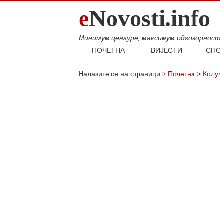
e
Novosti.info
Минимум цензуре, максимум одговорнос
ПОЧЕТНА
ВИЈЕСТИ
СПО
Свијет
Фудб
Налазите се на страници >
Почетна
>
Колу
Балкан
Кошар
Србија
Аутом
Република Српска
Хроника