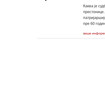
Каква је су
престонице.
патријаршиј
пре 60 годи
више информ