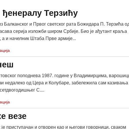
 ђенералу Терзићу
из Балканског и Првог светског рата Божидара П. Терзића о
асава серија изложби широм Србије. Био је ађутант краља
 а и начелник Штаба Прве армије...
ација
неш
стовског поподнева 1987. године у Владимирцима, варошиц
ази недалеко од Цера и Колубаре, забележила сам казивања
сетдвогодишњег С....
ација
ке везе
к је приступачан и отворен као и његови говорници, сваком