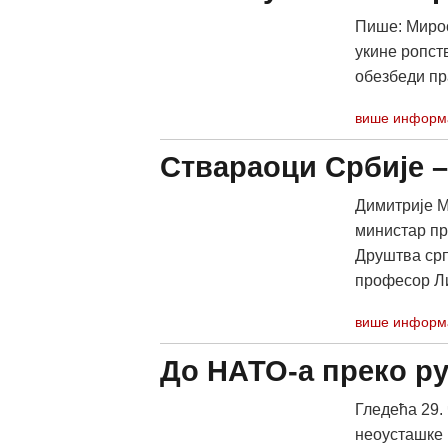
Пише: Мирос
укине ропст
обезбеди пра
више информ
Ствараоци Србије 
Димитрије М
министар пр
Друштва срп
професор Ли
више информ
До НАТО-а преко р
Гледећа 29.
неоусташке 