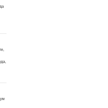
да
те,
уда,
јум