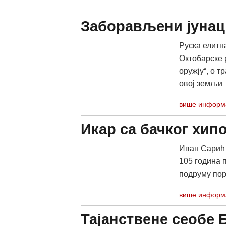
Заборављени јунац
Руска елитн
Октобарске 
оружју“, о т
овој земљи
више информ
Икар са бачког хип
Иван Сарић 
105 година 
подруму пор
више информ
Тајанствене сеобе 