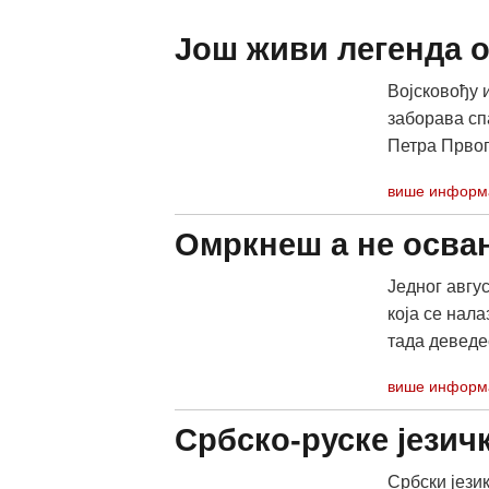
Још живи легенда о
Војсковођу 
заборава сп
Петра Првог,
више информ
Омркнеш а не осва
Једног авгу
која се нал
тада деведе
више информ
Србско-руске језич
Србски јези