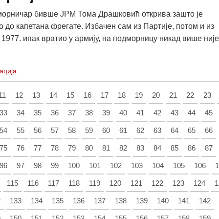
орничар бивше ЈРМ Тома Драшковић открива зашто је
о до капетана фрегате. Избачен сам из Партије, потом и из
 1977. ипак вратио у армију, на подморницу никад више није
ација
11
12
13
14
15
16
17
18
19
20
21
22
23
33
34
35
36
37
38
39
40
41
42
43
44
45
54
55
56
57
58
59
60
61
62
63
64
65
66
75
76
77
78
79
80
81
82
83
84
85
86
87
96
97
98
99
100
101
102
103
104
105
106
1
115
116
117
118
119
120
121
122
123
124
1
2
133
134
135
136
137
138
139
140
141
142
9
150
151
152
153
154
155
156
157
158
159