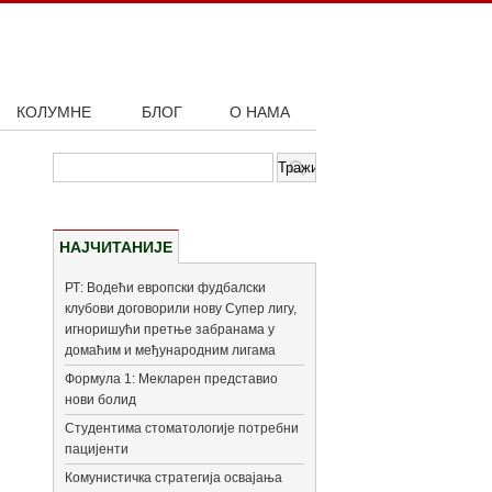
КОЛУМНЕ
БЛОГ
О НАМА
НАЈЧИТАНИЈЕ
РТ: Водећи европски фудбалски
клубови договорили нову Супер лигу,
игноришући претње забранама у
домаћим и међународним лигама
Формула 1: Мекларен представио
нови болид
Студентима стоматологије потребни
пацијенти
Комунистичка стратегија освајања