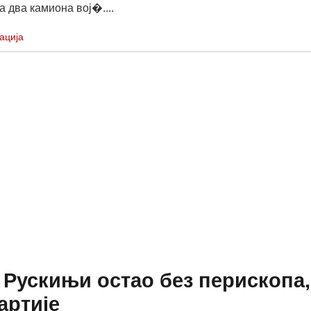
а два камиона вој�....
ација
Рускињи остао без перископа,
артије