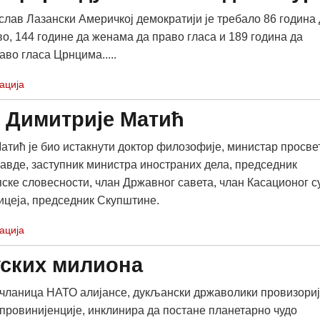
лав Лазански Америчкој демократији је требало 86 година 
во, 144 године да женама да право гласа и 189 година да
во гласа Црнцима.....
ација
– Димитрије Матић
атић је био истакнути доктор филозофије, министар просве
авде, заступник министра иностраних дела, председник
ске словесности, члан Државног савета, члан Касационог с
цеја, председник Скупштине.
ација
уских милиона
 чланица НАТО алијансе, дукљански државолики провизори
провинијенције, инклинира да постане планетарно чудо