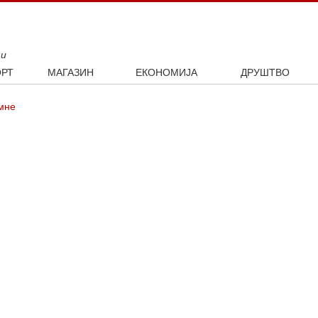
ти
РТ
МАГАЗИН
ЕКОНОМИЈА
ДРУШТВО
ал
Занимљивости
Посао
Интервју
мне
ка
Култура
Аутомобили
ото
Наука и технологија
Некретнине
Образовање
Шоу бизнис