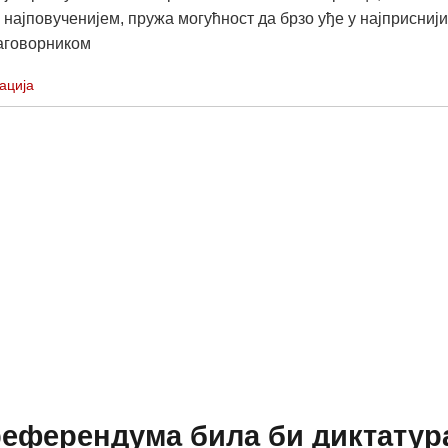
и најповученијем, пружа могућност да брзо уђе у најприснији
саговорником
ација
референдума била би диктатур