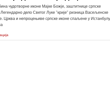
дбина чудотворне иконе Мајке Божје, заштитнице српске
 Легендарно дело Светог Луке "крије" ризница Васељенске
е. Црква и непроцењиве српске иконе спаљене у Истанбул
на
ација