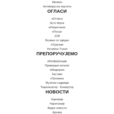
Милион
Антивирусна заштита
ОГЛАСИ
еОгласи
Ауто берза
еНекретнине
еПосао
JOB
Возимо се заједно
еТуризам
Hrvatska Travel
ПРЕПОРУЧУЈЕМО
еКонференције
Привредни каталог
еМедицина
Заставе
еТрговина
Музички садржаји
Ћирилизатор - Конвертор
НОВОСТИ
Најновије
Најчитаније
Видео новости
Архива