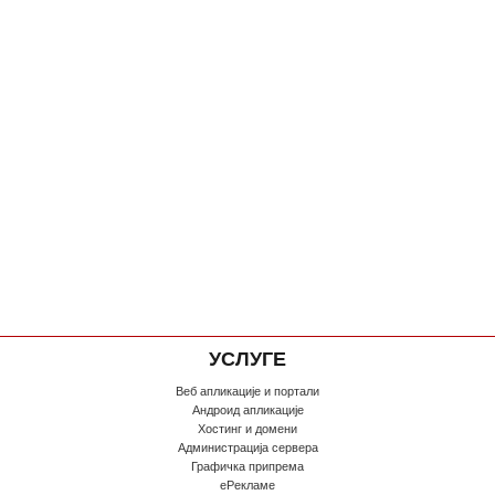
УСЛУГЕ
Веб апликације и портали
Андроид апликације
Хостинг и домени
Администрација сервера
Графичка припрема
еРекламе