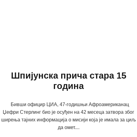
Шпијунска прича стара 15
година
Бивши официр ЦИА, 47-годишњи Афроамериканац
Џефри Стерлинг био је осуђен на 42 месеца затвора због
ширења тајних информација о мисији која је имала за циљ
да омет....