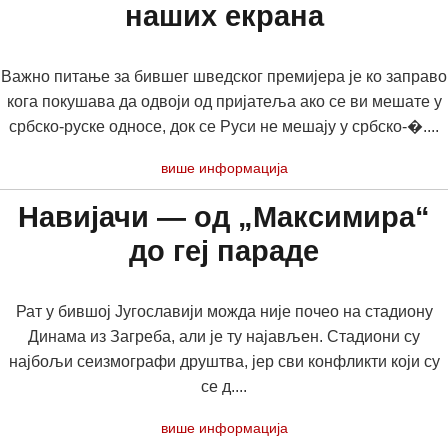
наших екрана
Важно питање за бившег шведског премијера је ко заправо
кога покушава да одвоји од пријатеља ако се ви мешате у
србско-руске односе, док се Руси не мешају у србско-�....
више информација
Навијачи — од „Максимира“
до геј параде
Рат у бившој Југославији можда није почео на стадиону
Динама из Загреба, али је ту најављен. Стадиони су
најбољи сеизмографи друштва, јер сви конфликти који су
се д....
више информација