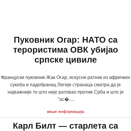
Пуковник Огар: НАТО са
терористима ОВК убијао
српске цивиле
Француски пуковник Жак Огар, искусни ратник из афричких
сукоба и падобранац Легије странаца сматра да је
најважније то што није ратовао против Срба и што је
"ос�....
више информација
Карл Билт — старлета са