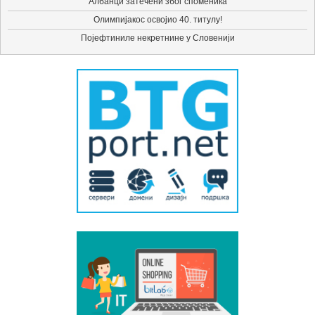
Албанци затечени због споменика
Олимпијакос освојио 40. титулу!
Појефтиниле некретнине у Словенији