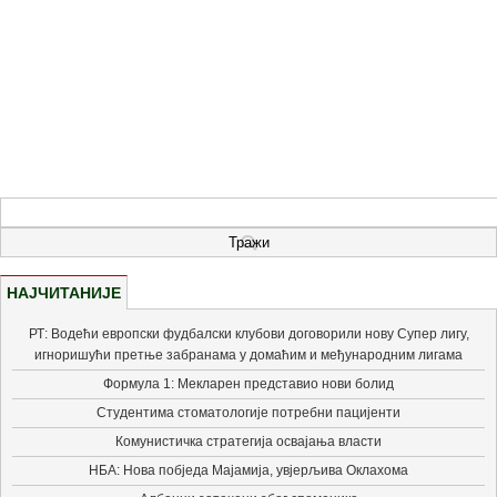
НАЈЧИТАНИЈЕ
РТ: Водећи европски фудбалски клубови договорили нову Супер лигу,
игноришући претње забранама у домаћим и међународним лигама
Формула 1: Мекларен представио нови болид
Студентима стоматологије потребни пацијенти
Комунистичка стратегија освајања власти
НБА: Нова побједа Мајамија, увјерљива Оклахома