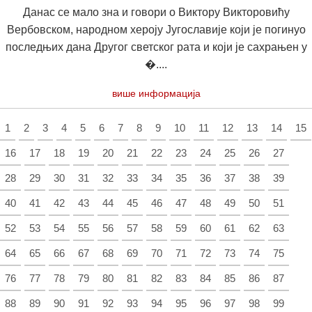
Данас се мало зна и говори о Виктору Викторовићу
Вербовском, народном хероју Југославије који је погинуо
последњих дана Другог светског рата и који је сахрањен у
�....
више информација
1
2
3
4
5
6
7
8
9
10
11
12
13
14
15
16
17
18
19
20
21
22
23
24
25
26
27
28
29
30
31
32
33
34
35
36
37
38
39
40
41
42
43
44
45
46
47
48
49
50
51
52
53
54
55
56
57
58
59
60
61
62
63
64
65
66
67
68
69
70
71
72
73
74
75
76
77
78
79
80
81
82
83
84
85
86
87
88
89
90
91
92
93
94
95
96
97
98
99