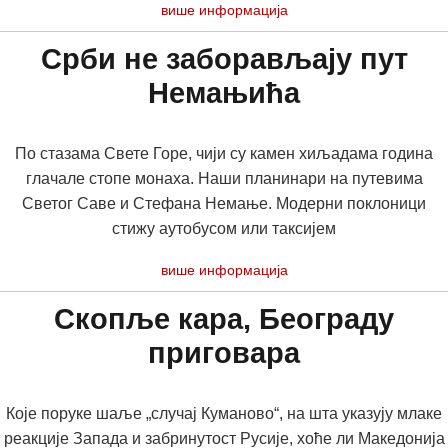
више информација
Срби не заборављају пут
Немањића
По стазама Свете Горе, чији су камен хиљадама година
глачале стопе монаха. Наши планинари на путевима
Светог Саве и Стефана Немање. Модерни поклоници
стижу аутобусом или таксијем
више информација
Скопље кара, Београду
приговара
Које поруке шаље „случај Куманово“, на шта указују млаке
реакције Запада и забринутост Русије, хоће ли Мaкедонија