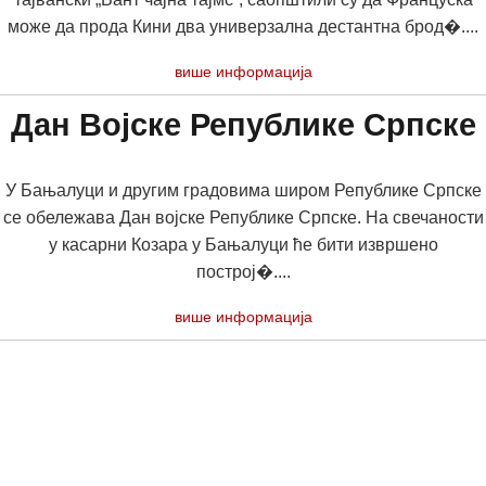
може да прода Кини два универзална дестантна брод�....
више информација
Дан Војске Републике Српске
У Бањалуци и другим градовима широм Републике Српске
се обележава Дан војске Републике Српске. На свечаности
у касарни Козара у Бањалуци ће бити извршено
построј�....
више информација