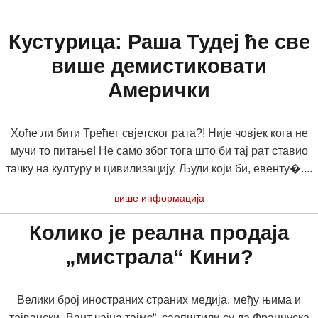
Кустурица: Раша Тудеј ће све
више демистиковати
Амерички
Хоће ли бити Трећег свјетског рата?! Није човјек кога не
мучи то питање! Не само због тога што би тај рат ставио
тачку на културу и цивилизацију. Људи који би, евенту�....
више информација
Колико је реална продаја
„мистрала“ Кини?
Велики број иностраних страних медија, међу њима и
тајвански „Вант чајна тајмс“, саопштили су да Француска