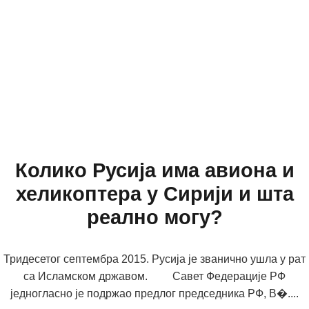
Колико Русија има авиона и
хеликоптера у Сирији и шта
реално могу?
Тридесетог септембра 2015. Русија је званично ушла у рат
са Исламском државом. Савет Федерације РФ
једногласно је подржао предлог председника РФ, В�....