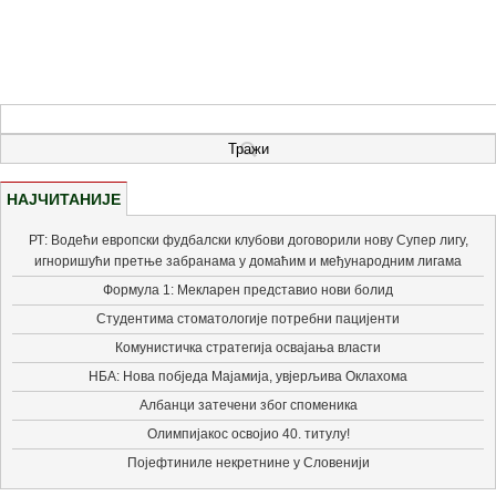
НАЈЧИТАНИЈЕ
РТ: Водећи европски фудбалски клубови договорили нову Супер лигу,
игноришући претње забранама у домаћим и међународним лигама
Формула 1: Мекларен представио нови болид
Студентима стоматологије потребни пацијенти
Комунистичка стратегија освајања власти
НБА: Нова побједа Мајамија, увјерљива Оклахома
Албанци затечени због споменика
Олимпијакос освојио 40. титулу!
Појефтиниле некретнине у Словенији