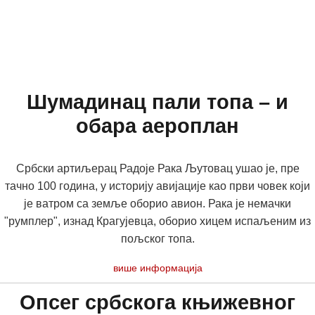
Шумадинац пали топа – и
обара аероплан
Србски артиљерац Радоје Рака Љутовац ушао је, пре
тачно 100 година, у историју авијације као први човек који
је ватром са земље оборио авион. Рака је немачки
"румплер", изнад Крагујевца, оборио хицем испаљеним из
пољског топа.
више информација
Опсег србскога књижевног