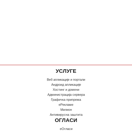
УСЛУГЕ
Веб апликације и портали
Андроид апликације
Хостинг и домени
Администрација сервера
Графичка припрема
еРекламе
Милион
Антивирусна заштита
ОГЛАСИ
еОгласи