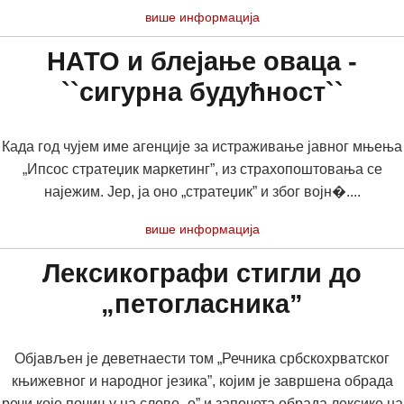
више информација
НАТО и блејање оваца -
``сигурна будућност``
Када год чујем име агенције за истраживање јавног мњења
„Ипсос стратеџик маркетинг”, из страхопоштовања се
најежим. Јер, ја оно „стратеџик” и због војн�....
више информација
Лексикографи стигли до
„петогласника”
Објављен је деветнаести том „Речника србскохрватског
књижевног и народног језика”, којим је завршена обрада
речи које почињу на слово „о” и започета обрада лексике на