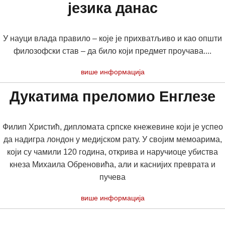
језика данас
У на­у­ци вла­да пра­ви­ло – ко­је је при­хва­тљи­во и као оп­шти
фи­ло­зоф­ски став – да би­ло ко­ји пред­мет про­у­ча­ва­....
више информација
Дукатима преломио Енглезе
Филип Христић, дипломата српске кнежевине који је успео
да надигра лондон у медијском рату. У својим мемоарима,
који су чамили 120 година, открива и наручиоце убиства
кнеза Михаила Обреновића, али и каснијих преврата и
пучева
више информација