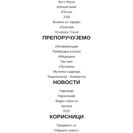
Ауто берза
еНекретнине
еПосао
JOB
Возимо се заједно
еТуризам
Hrvatska Travel
ПРЕПОРУЧУЈЕМО
еКонференције
Привредни каталог
еМедицина
Заставе
еТрговина
Музички садржаји
Ћирилизатор - Конвертор
НОВОСТИ
Најновије
Најчитаније
Видео новости
Архива
RSS
КОРИСНИЦИ
Пријавите се
Oбјавите новост