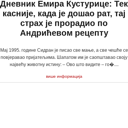
Дневник Емира Кустурице: Тек
касније, када је дошао рат, тај
страх је прорадио по
Андрићевом рецепту
Мај 1995. године Сидран је писао све мање, а све чешће се
повјеравао пријатељима. Шапатом им је саопштавао своју
највећу животну истину: – Ово што видите – го�....
више информација