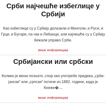
Срби најчешће избеглице у
Србији
Као избеглице су у Србију долазили и Монголи, и Руси, и
Грци, и Бугари, па чак и Либанци, али најчешће су у Србију
бежали управо Срби.
више информација
Србијански или србски
Ко­ли­ко је ме­ни по­зна­то, спор око упо­тре­бе при­де­ва „ср­би­
јан­ски“ или „срп­ски“ по­ти­че из 1882. године, када је
Кнеже�....
више информација