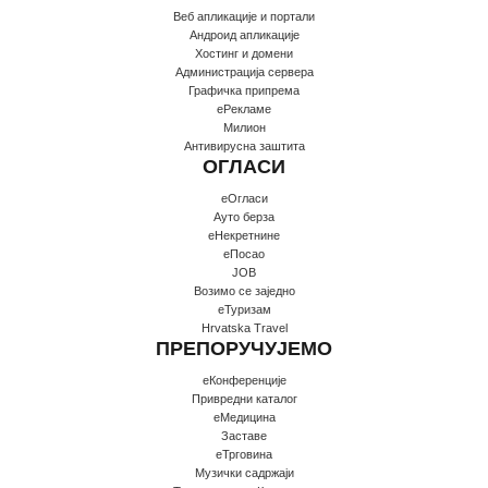
Веб апликације и портали
Андроид апликације
Хостинг и домени
Администрација сервера
Графичка припрема
еРекламе
Милион
Антивирусна заштита
ОГЛАСИ
еОгласи
Ауто берза
еНекретнине
еПосао
JOB
Возимо се заједно
еТуризам
Hrvatska Travel
ПРЕПОРУЧУЈЕМО
еКонференције
Привредни каталог
еМедицина
Заставе
еТрговина
Музички садржаји