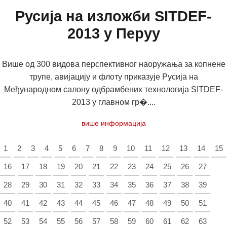
Русија на изложби SITDEF-
2013 у Перуу
Више од 300 видова перспективног наоружања за копнене
трупе, авијацију и флоту приказује Русија на
Међународном салону одбрамбених технологија SITDEF-
2013 у главном гр�....
више информација
1
2
3
4
5
6
7
8
9
10
11
12
13
14
15
16
17
18
19
20
21
22
23
24
25
26
27
28
29
30
31
32
33
34
35
36
37
38
39
40
41
42
43
44
45
46
47
48
49
50
51
52
53
54
55
56
57
58
59
60
61
62
63