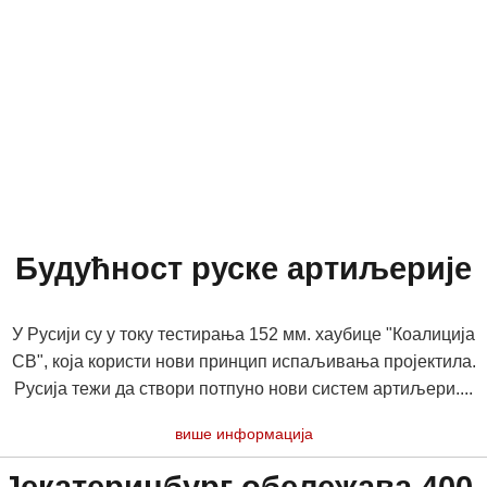
Будућност руске артиљерије
У Русији су у току тестирања 152 мм. хаубице "Коалиција
СВ", која користи нови принцип испаљивања пројектила.
Русија тежи да створи потпуно нови систем артиљери....
више информација