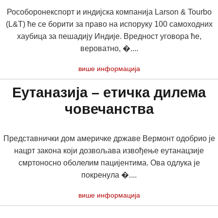
Рособоронекспорт и индијска компанија Larson & Tourbo
(L&T) ће се борити за право на испоруку 100 самоходних
хаубица за пешадију Индије. Вредност уговора ће,
вероватно, �....
више информација
Еутаназија – етичка дилема
човечанства
Представнички дом америчке државе Вермонт одобрио је
нацрт закона који дозвољава извођење еутанацзије
смртоносно оболелим пацијентима. Ова одлука је
покренула �....
више информација