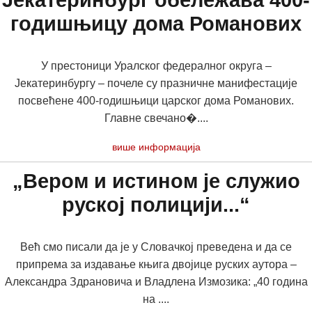
Јекатеринбург обележава 400-
годишњицу дома Романових
У престоници Уралског федералног округа –
Јекатеринбургу – почеле су празничне манифестације
посвећене 400-годишњици царског дома Романових.
Главне свечано�....
више информација
„Вером и истином је служио
руској полицији...“
Већ смо писали да је у Словачкој преведена и да се
припрема за издавање књига двојице руских аутора –
Александра Здрановича и Владлена Измозика: „40 година
на ....