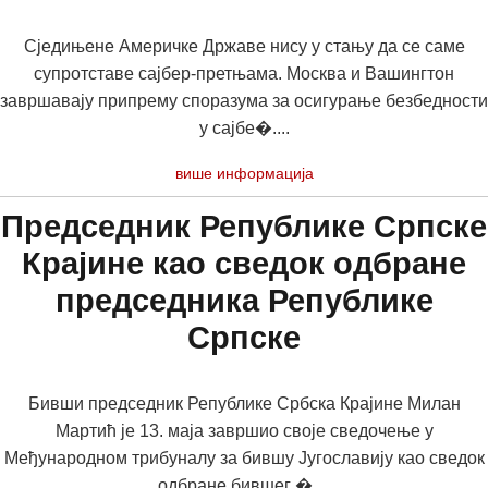
Сједињене Америчке Државе нису у стању да се саме
супротставе сајбер-претњама. Москва и Вашингтон
завршавају припрему споразума за осигурање безбедности
у сајбе�....
више информација
Председник Републике Српске
Крајине као сведок одбране
председника Републике
Српске
Бивши председник Републике Србска Крајинe Милан
Мартић је 13. маja завршио своје сведочење у
Међународном трибуналу за бившу Југославију као сведок
одбране бившег �....