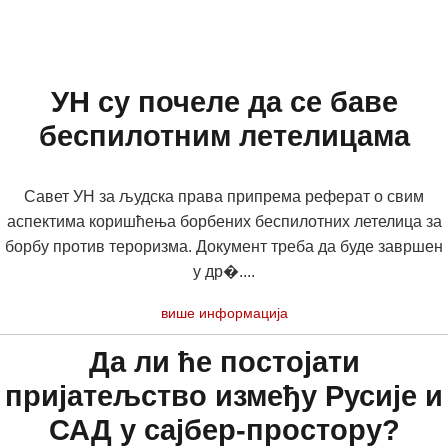
УН су почеле да се баве
беспилотним летелицама
Савет УН за људска права припрема реферат о свим
аспектима коришћења борбених беспилотних летелица за
борбу против тероризма. Документ треба да буде завршен
у др�....
више информација
Да ли ће постојати
пријатељство између Русије и
САД у сајбер-простору?