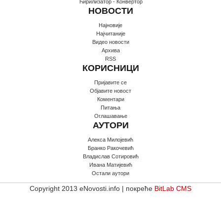
Ћирилизатор - Конвертор
НОВОСТИ
Најновије
Најчитаније
Видео новости
Архива
RSS
КОРИСНИЦИ
Пријавите се
Oбјавите новост
Коментари
Питања
Оглашавање
АУТОРИ
Алекса Милојевић
Бранко Ракочевић
Владислав Сотировић
Ивана Матијевић
Остали аутори
Copyright 2013 eNovosti.info | покреће
BitLab CMS