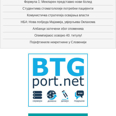
Формула 1: Мекларен представио нови болид
Студентима стоматологије потребни пацијенти
Комунистичка стратегија освајања власти
НБА: Нова побједа Мајамија, увјерљива Оклахома
Албанци затечени због споменика
Олимпијакос освојио 40. титулу!
Појефтиниле некретнине у Словенији