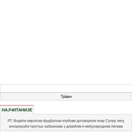
НАЈЧИТАНИЈЕ
РТ: Водећи европски фудбалски клубови договорили нову Супер лигу,
игноришући претње забранама у домаћим и међународним лигама