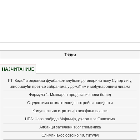
НАЈЧИТАНИЈЕ
РТ: Водећи европски фудбалски клубови договорили нову Супер лигу,
игноришући претње забранама у домаћим и међународним лигама
Формула 1: Мекларен представио нови болид
Студентима стоматологије потребни пацијенти
Комунистичка стратегија освајања власти
НБА: Нова побједа Мајамија, увјерљива Оклахома
Албанци затечени због споменика
Олимпијакос освојио 40. титулу!