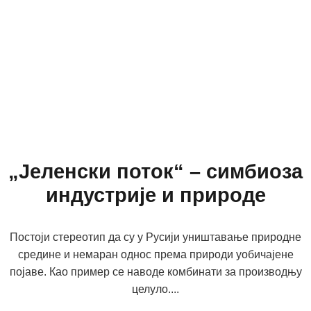
„Јеленски поток“ – симбиоза
индустрије и природе
Постоји стереотип да су у Русији уништавање природне
средине и немаран однос према природи уобичајене
појаве. Као пример се наводе комбинати за производњу
целуло....