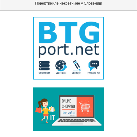
Појефтиниле некретнине у Словенији