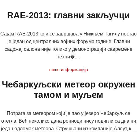
RAE-2013: главни закључци
Сајам RAE-2013 који се завршава у Нижњем Тагилу постао
је један од централних војних форума године. Главни
садржај салона није толико у демонстрацији савремене
техни�....
више информација
Чебаркуљски метеор окружен
тамом и муљем
Потрага за метеором који је пао у језеро Чебаркуљ се
отегла. Већ неколико дана рониоци нису подигли са дна ни
један одломак метеора. Стручњаци из компаније Алеут, к....