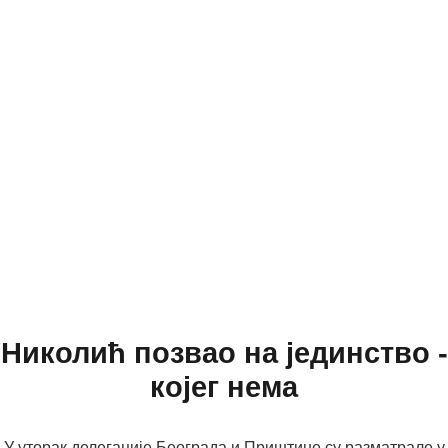
Николић позвао на јединство -
којег нема
У уторак делегације Београда и Приштине су разматрале у