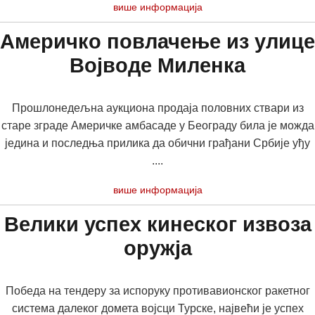
више информација
Америчко повлачење из улице
Војводе Миленка
Прошлонедељна аукциона продаја половних ствари из
старе зграде Америчке амбасаде у Београду била је можда
једина и последња прилика да обични грађани Србије уђу
....
више информација
Велики успех кинеског извоза
оружја
Победa на тендеру за испоруку противавионског ракетног
система далеког домета војсци Турске, највећи је успех