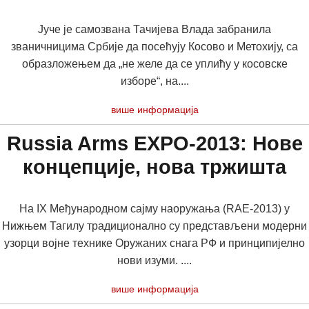
Јуче је самозвана Тачијева Влада забранила
званичницима Србије да посећују Косово и Метохију, са
образложењем да „не желе да се уплићу у косовске
изборе“, на....
више информација
Russia Arms EXPO-2013: Нове
концепције, нова тржишта
На IX Међународном сајму наоружања (RAE-2013) у
Нижњем Тагилу традиционално су представљени модерни
узорци војне технике Оружаних снага РФ и принципијелно
нови изуми. ....
више информација