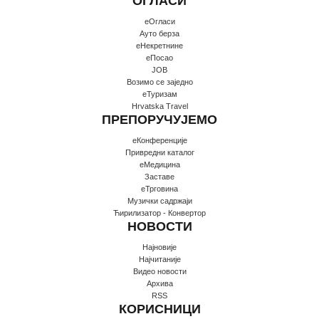
ОГЛАСИ
еОгласи
Ауто берза
еНекретнине
еПосао
JOB
Возимо се заједно
еТуризам
Hrvatska Travel
ПРЕПОРУЧУЈЕМО
еКонференције
Привредни каталог
еМедицина
Заставе
еТрговина
Музички садржаји
Ћирилизатор - Конвертор
НОВОСТИ
Најновије
Најчитаније
Видео новости
Архива
RSS
КОРИСНИЦИ