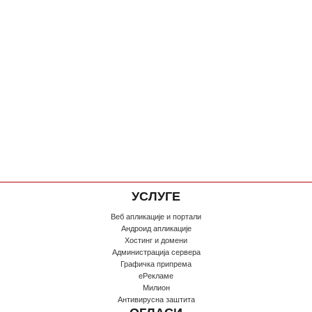
УСЛУГЕ
Веб апликације и портали
Андроид апликације
Хостинг и домени
Администрација сервера
Графичка припрема
еРекламе
Милион
Антивирусна заштита