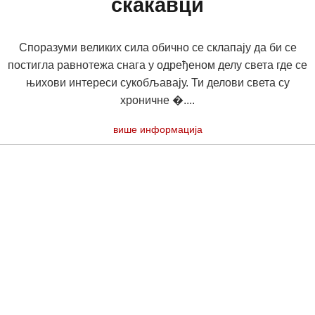
скакавци
Споразуми великих сила обично се склапају да би се
постигла равнотежа снага у одређеном делу света где се
њихови интереси сукобљавају. Ти делови света су
хроничне �....
више информација