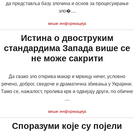
да представља базу злочина и основ за процесуирање
зло�....
више информација
Истина о двоструким
стандардима Запада више се
не може сакрити
Да свако зло открива макар и мрвицу нечег, условно
речено, доброг, сведоче и драматична збивања у Украјини.
Тамо се, нажалост, пролива крв и одвијају други, по обичне
....
више информација
Споразуми које су појели