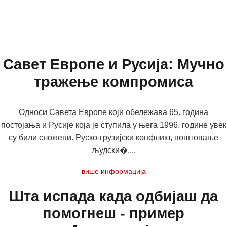
Савет Европе и Русија: Мучно
тражење компромиса
Односи Савета Европе који обележава 65. година
постојања и Русије која је ступила у њега 1996. године увек
су били сложени. Руско-грузијски конфликт, поштовање
људски�....
више информација
Шта испада када одбијаш да
помогнеш - пример