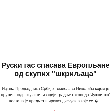
Руски гас спасава Европљане
од скупих "шкриљаца"
Изјава Председника Србије Томислава Николића којом је
пружио подршку активизацији градње гасовода “Јужни ток”
постала је предмет широких дискусија које се �....