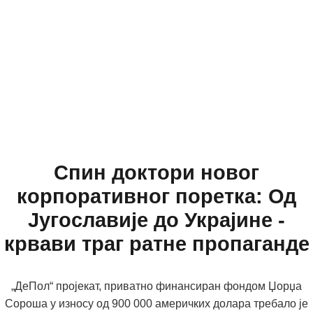
Спин доктори новог
корпоративног поретка: Од
Југославије до Украјине -
крвави траг ратне пропаганде
„ДеПол“ пројекат, приватно финансиран фондом Џорџа
Сороша у износу од 900 000 америчких долара требало је