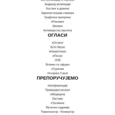
Андроид апликације
Хостинг и домени
Администрација сервера
Графичка припрема
еРекламе
Милион
Антивирусна заштита
ОГЛАСИ
еОгласи
Ауто берза
еНекретнине
еПосао
JOB
Возимо се заједно
еТуризам
Hrvatska Travel
ПРЕПОРУЧУЈЕМО
еКонференције
Привредни каталог
еМедицина
Заставе
еТрговина
Музички садржаји
Ћирилизатор - Конвертор