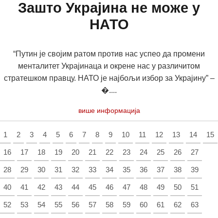
Зашто Украјина не може у
НАТО
“Путин је својим ратом против нас успео да промени
менталитет Украјинаца и окрене нас у различитом
стратешком правцу. НАТО је најбољи избор за Украјину” –
�....
више информација
1
2
3
4
5
6
7
8
9
10
11
12
13
14
15
16
17
18
19
20
21
22
23
24
25
26
27
28
29
30
31
32
33
34
35
36
37
38
39
40
41
42
43
44
45
46
47
48
49
50
51
52
53
54
55
56
57
58
59
60
61
62
63