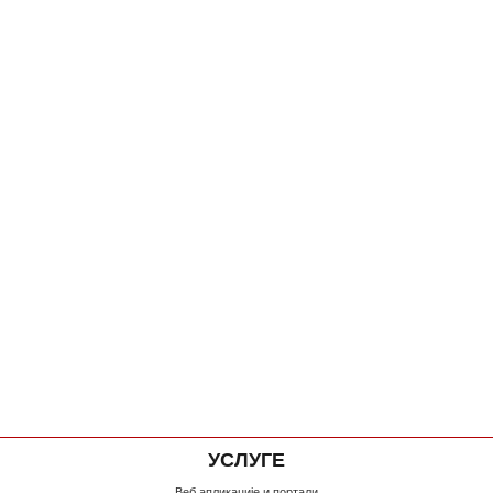
УСЛУГЕ
Веб апликације и портали