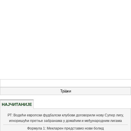
НАЈЧИТАНИЈЕ
РТ: Водећи европски фудбалски клубови договорили нову Супер лигу,
игноришући претње забранама у домаћим и међународним лигама
Формула 1: Мекларен представио нови болид