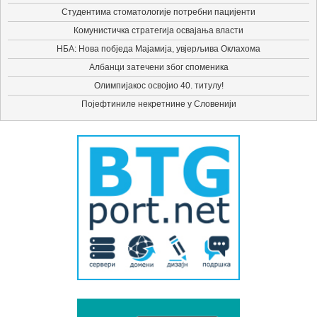
Студентима стоматологије потребни пацијенти
Комунистичка стратегија освајања власти
НБА: Нова побједа Мајамија, увјерљива Оклахома
Албанци затечени због споменика
Олимпијакос освојио 40. титулу!
Појефтиниле некретнине у Словенији