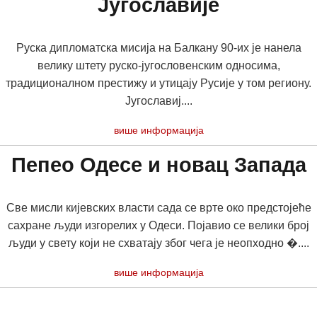
Југославије
Руска дипломатска мисија на Балкану 90-их је нанела
велику штету руско-југословенским односима,
традиционалном престижу и утицају Русије у том региону.
Југославиј....
више информација
Пепео Одесе и новац Запада
Све мисли кијевских власти сада се врте око предстојеће
сахране људи изгорелих у Одеси. Појавио се велики број
људи у свету који не схватају због чега је неопходно �....
више информација