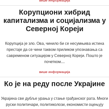
више информација
Корупциони хибрид
капитализма и социјализма у
Северној Кореји
Корупција је зло. Ова, чинило би се несумњива истина
престаје да се чини таквом приликом упознавања са
савременом ситуацијом у Северној Кореји. Пошто је
почетком....
више информација
Ко је на реду после Украјине
Украјина све дубље урања у стање грађанског рата. Многи
руски политичари, политиколози, економисти оцењују