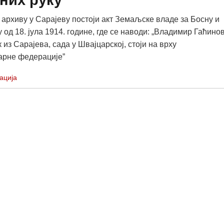
них руку
архиву у Сарајеву постоји акт Земаљске владе за Босну и
од 18. јула 1914. године, где се наводи: „Владимир Гаћино
из Сарајева, сада у Швајцарској, стоји на врху
арне федерације”
ација