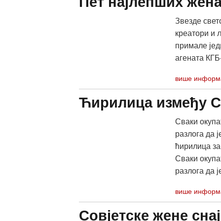
Пет најлепших жена
Звезде свет
креатори и 
примале јед
агената КГБ
више информ
Ћирилица између Св
Сваки окупа
разлога да ј
ћирилица за
Сваки окупа
разлога да ј
више информ
Совјетске жене сна