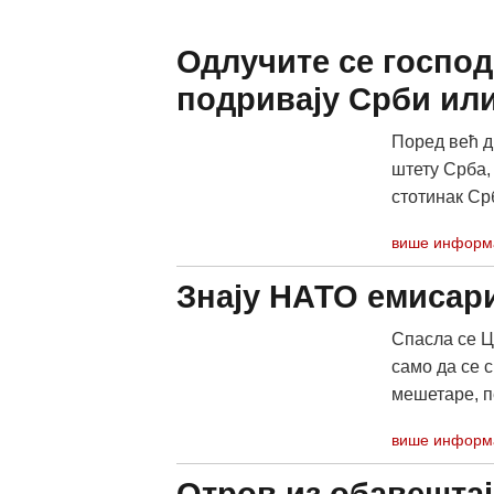
Одлучите се господ
подривају Срби ил
Поред већ д
штету Срба,
стотинак Срб
више информ
Знају НАТО емисари
Спасла се Ц
само да се 
мешетаре, пе
више информ