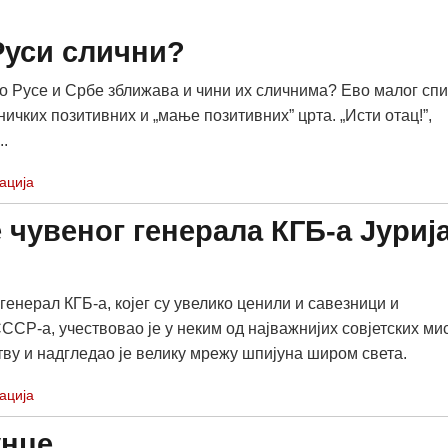
Руси слични?
то Русе и Србе зближава и чини их сличнима? Ево малог спи
ичких позитивних и „мање позитивних” црта. „Исти отац!”,
..
ација
 чувеног генерала КГБ-а Јуриј
генерал КГБ-а, којег су увелико ценили и савезници и
ССР-а, учествовао је у неким од најважнијих совјетских ми
тву и надгледао је велику мрежу шпијуна широм света.
ација
нце...