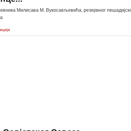
невника Милисава М. Вукосављевића, резервног пешадијск
ка
ација