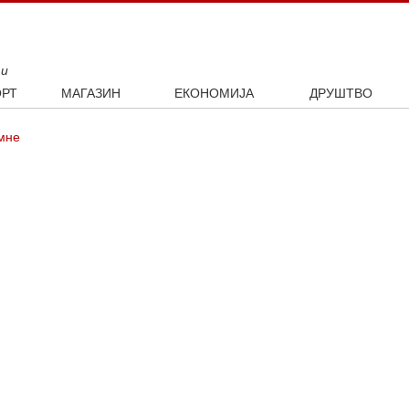
ти
РТ
МАГАЗИН
ЕКОНОМИЈА
ДРУШТВО
ал
Занимљивости
Посао
Интервју
мне
ка
Култура
Аутомобили
ото
Наука и технологија
Некретнине
Образовање
Шоу бизнис