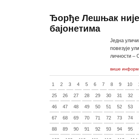
Ђорђе Лешњак није
бајонетима
Једна уличи
повезује ул
личности – 
више информ
1
2
3
4
5
6
7
8
9
10
25
26
27
28
29
30
31
32
46
47
48
49
50
51
52
53
67
68
69
70
71
72
73
74
88
89
90
91
92
93
94
95