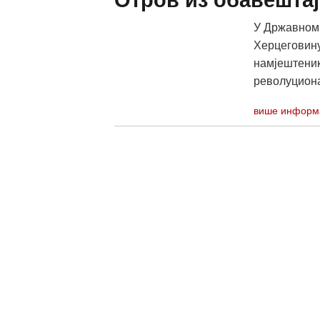
Отров из обавештај
У Државном 
Херцеговину 
намјештеник 
револуцион
више информ