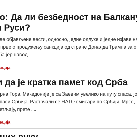
о: Да ли безбедност на Балкан
и Руси?
ве објављене вести, односно, једне одлуке и једне изјаве н
 прве о продужењу санкција од стране Доналда Трампа за о
а јер навод....
ација
 да је кратка памет код Срба
рна Гора. Македоније је са Заевим увелико на путу спаса, ј
спаси Србија. Растрчали се НАТО емисари по Србији. Мрсе,
тљају, прете ....
ација