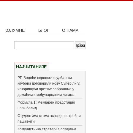
КОЛУМНЕ
БЛОГ
О НАМА
НАЈЧИТАНИЈЕ
РТ: Водећи европски фудбалски
клубови договорили нову Супер лигу,
игноришући претње забранама у
домаћим и међународним лигама
Формула 1: Мекларен представио
нови болид
Студентима стоматологије потребни
пацијенти
Комунистичка стратегија освајања