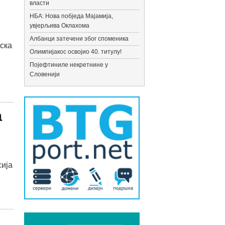
власти
НБА: Нова побједа Мајамија,
увјерљива Оклахома
Албанци затечени због споменика
ска
Олимпијакос освојио 40. титулу!
Појефтиниле некретнине у
Словенији
а
сија