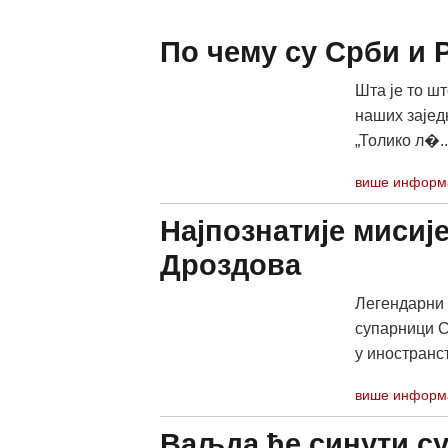
По чему су Срби и 
Шта је то ш
наших заједн
„Толико л�..
више информ
Најпознатије мисије
Дроздова
Легендарни 
супарници С
у иностранс
више информ
Ваљда ће синути су