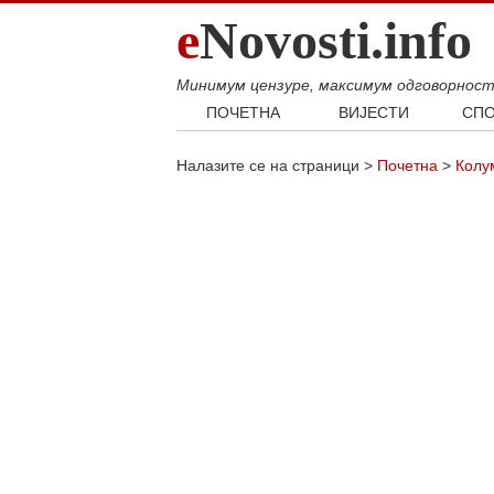
e
Novosti.info
Минимум цензуре, максимум одговорнос
ПОЧЕТНА
ВИЈЕСТИ
СПО
Свијет
Фудб
Налазите се на страници >
Почетна
>
Колу
Балкан
Кошар
Србија
Аутом
Република Српска
Хроника