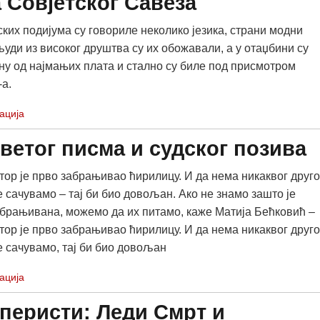
 Совјетског Савеза
ских подијума су говориле неколико језика, страни модни
људи из високог друштва су их обожавали, а у отаџбини су
ну од најмањих плата и стално су биле под присмотром
-а.
ација
етог писма и судског позива
тор је прво забрањивао ћирилицу. И да нема никаквог друго
е сачувамо – тај би био довољан. Ако не знамо зашто је
брањивана, можемо да их питамо, каже Матија Бећковић –
тор је прво забрањивао ћирилицу. И да нема никаквог друго
е сачувамо, тај би био довољан
ација
јперисти: Леди Смрт и