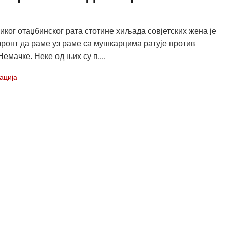
иког отаџбинског рата стотине хиљада совјетских жена је
ронт да раме уз раме са мушкарцима ратује против
емачке. Неке од њих су п....
ација