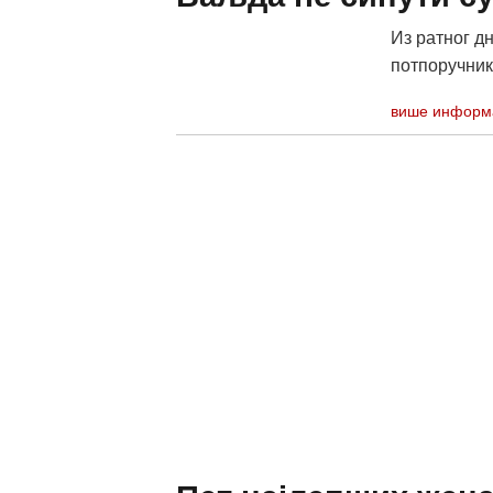
Из ратног д
потпоручни
више информ