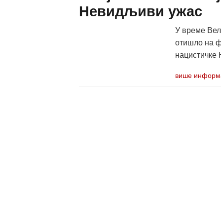
Невидљиви ужас
У време Вел
отишло на ф
нацистичке Н
више информ