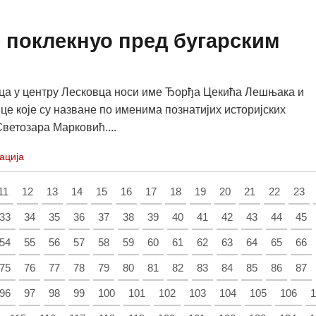
 поклекнуо пред бугарским
ца у центру Лесковца носи име Ђорђа Цекића Лешњака и
ице које су назване по именима познатијих историјских
Светозара Марковић....
ација
11
12
13
14
15
16
17
18
19
20
21
22
23
33
34
35
36
37
38
39
40
41
42
43
44
45
54
55
56
57
58
59
60
61
62
63
64
65
66
75
76
77
78
79
80
81
82
83
84
85
86
87
96
97
98
99
100
101
102
103
104
105
106
1