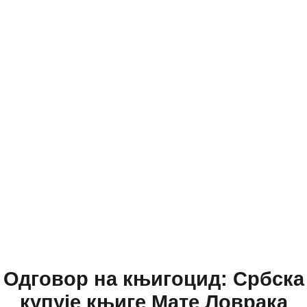
Одговор на књигоцид: Србска
купује књиге Мате Ловрака