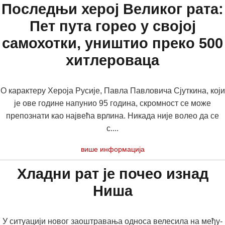
Последњи херој Великог рата:
Пет пута горео у својој
самохотки, уништио преко 500
хитлероваца
О карактеру Хероја Русије, Павла Павловича Сјуткина, који
је ове године напунио 95 година, скромност се може
препознати као највећа врлина. Никада није волео да се
с....
више информација
Хладни рат је почео изнад
Ниша
У си­ту­а­ци­ји но­вог за­о­штра­ва­ња од­но­са ве­ле­си­ла на ме­ђу­