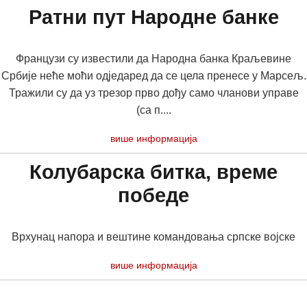
Ратни пут Народне банке
Французи су известили да Народна банка Краљевине
Србије неће моћи одједаред да се цела пренесе у Марсељ.
Тражили су да уз трезор прво дођу само чланови управе
(са п....
више информација
Колубарска битка, време
победе
Врхунац напора и вештине командовања српске војске
више информација