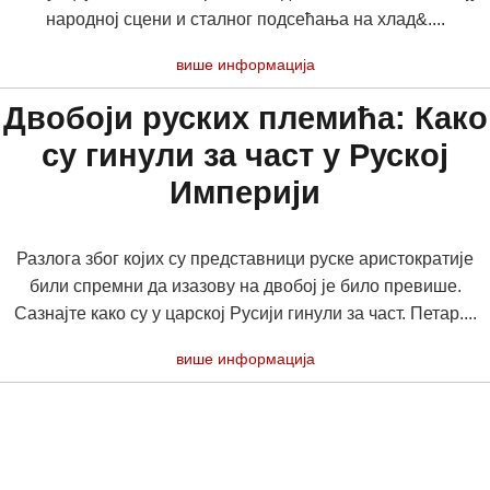
на­род­ној сце­ни и стал­ног под­се­ћа­ња на хлад&....
више информација
Двобоји руских племића: Како
су гинули за част у Руској
Империји
Разлога због којих су представници руске аристократије
били спремни да изазову на двобој је било превише.
Сазнајте како су у царској Русији гинули за част. Петар....
више информација