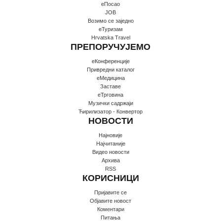
еПосао
JOB
Возимо се заједно
еТуризам
Hrvatska Travel
ПРЕПОРУЧУЈЕМО
еКонференције
Привредни каталог
еМедицина
Заставе
еТрговина
Музички садржаји
Ћирилизатор - Конвертор
НОВОСТИ
Најновије
Најчитаније
Видео новости
Архива
RSS
КОРИСНИЦИ
Пријавите се
Oбјавите новост
Коментари
Питања