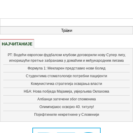
НАЈЧИТАНИЈЕ
РТ: Водећи европски фудбалски клубови договорили нову Супер лигу,
игноришући претње забранама у домаћим и међународним лигама
Формула 1: Мекларен представио нови болид
Студентима стоматологије потребни пацијенти
Комунистичка стратегија освајања власти
НБА: Нова побједа Мајамија, увјерљива Оклахома
Албанци затечени због споменика
Олимпијакос освојио 40. титулу!
Појефтиниле некретнине у Словенији