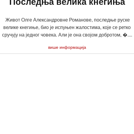
Последња велика кнегиња
Живот Олге Александровне Романове, последње руске
велике кнегиње, био је испуњен жалостима, које се ретко
сручују на једног човека. Али је она својом добротом, �....
више информација