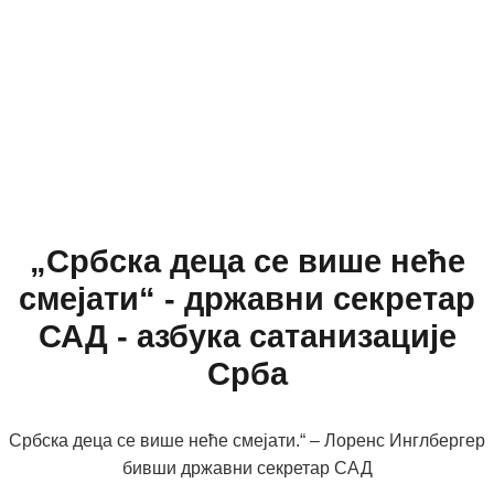
„Србска деца се више неће
смејати“ - државни секретар
САД - азбука сатанизације
Срба
Србска деца се више неће смејати.“ – Лоренс Инглбергер
бивши државни секретар САД