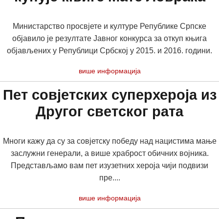
Министарство просвјете и културе Републике Српске
објавило је резултате Јавног конкурса за откуп књига
објављених у Републици Србској у 2015. и 2016. години.
више информација
Пет совјетских суперхероја из
Другог светског рата
Многи кажу да су за совјетску победу над нацистима мање
заслужни генерали, а више храброст обичних војника.
Представљамо вам пет изузетних хероја чији подвизи
пре....
више информација