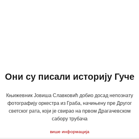
Они су писали историју Гуче
Књижевник Jовиша Славковић добио досад непознату
фотографију оркестра из Граба, начињену пре Другог
светског рата, који је свирао на првом Драгачевском
сабору трубача
више информација