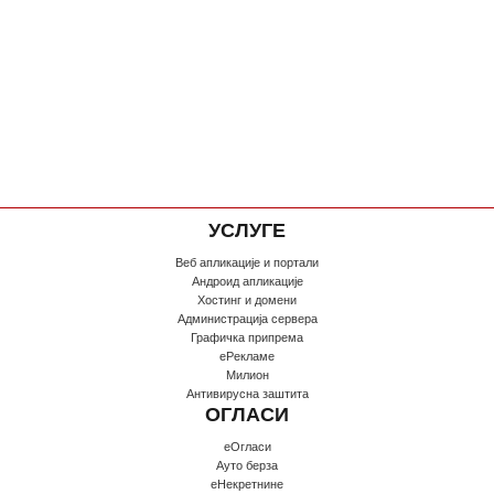
УСЛУГЕ
Веб апликације и портали
Андроид апликације
Хостинг и домени
Администрација сервера
Графичка припрема
еРекламе
Милион
Антивирусна заштита
ОГЛАСИ
еОгласи
Ауто берза
еНекретнине