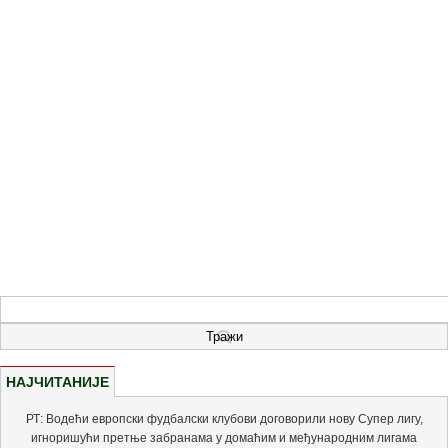
НАЈЧИТАНИЈЕ
РТ: Водећи европски фудбалски клубови договорили нову Супер лигу,
игноришући претње забранама у домаћим и међународним лигама