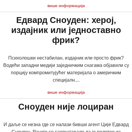
више информација
Едвард Сноуден: херој,
издајник или једноставно
фрик?
Психолошки нестабилан, издајник или просто фрик?
Водећи западни медији заједничким снагама објавили су
порцију компромитујућег материјала о америчким
специјалн....
више информација
Сноуден није лоциран
И даље се незна где се налази бивши агент Ције Едвард
Сноуден. Раније се саопштавало да је полетео из