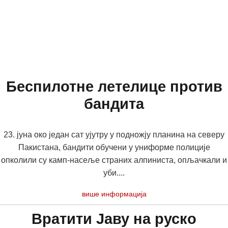
Беспилотне летелице против
бандита
23. јуна око један сат ујутру у подножју планина на северу
Пакистана, бандити обучени у униформе полиције
опколили су камп-насеље страних алпиниста, опљачкали и
уби....
више информација
Вратити Јаву на руско