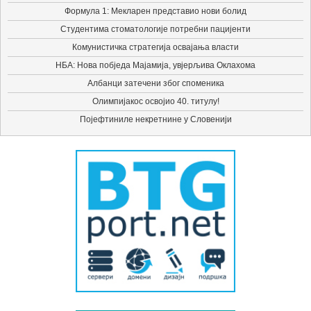
Формула 1: Мекларен представио нови болид
Студентима стоматологије потребни пацијенти
Комунистичка стратегија освајања власти
НБА: Нова побједа Мајамија, увјерљива Оклахома
Албанци затечени због споменика
Олимпијакос освојио 40. титулу!
Појефтиниле некретнине у Словенији