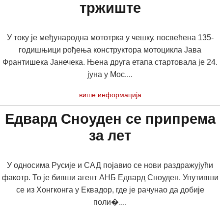
тржиште
У току је међународна мототрка у чешку, посвећена 135-
годишњици рођења конструктора мотоцикла Јава
Франтишека Јанечека. Њена друга етапа стартовала је 24.
јуна у Мос....
више информација
Едвард Сноуден се припрема
за лет
У односима Русије и САД појавио се нови раздражујући
факотр. То је бивши агент АНБ Едвард Сноуден. Упутивши
се из Хонгконга у Еквадор, где је рачунао да добије
поли�....