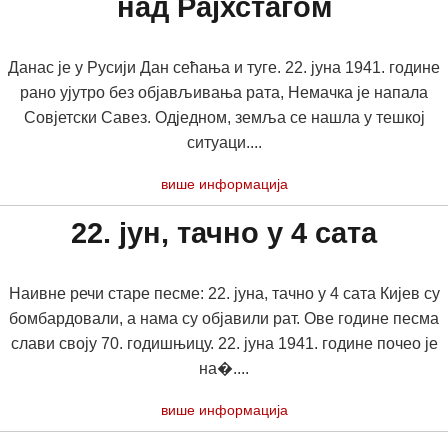
над Рајхстагом
Данас је у Русији Дан сећања и туге. 22. јуна 1941. године
рано ујутро без објављивања рата, Немачка је напала
Совјетски Савез. Одједном, земља се нашла у тешкој
ситуаци....
више информација
22. јун, тачно у 4 сата
Наивне речи старе песме: 22. јуна, тачно у 4 сата Кијев су
бомбардовали, а нама су објавили рат. Ове године песма
слави своју 70. годишњицу. 22. јуна 1941. године почео је
на�....
више информација