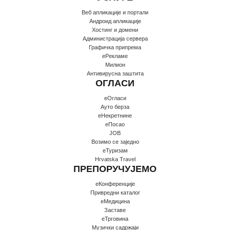
Веб апликације и портали
Андроид апликације
Хостинг и домени
Администрација сервера
Графичка припрема
еРекламе
Милион
Антивирусна заштита
ОГЛАСИ
еОгласи
Ауто берза
еНекретнине
еПосао
JOB
Возимо се заједно
еТуризам
Hrvatska Travel
ПРЕПОРУЧУЈЕМО
еКонференције
Привредни каталог
еМедицина
Заставе
еТрговина
Музички садржаји