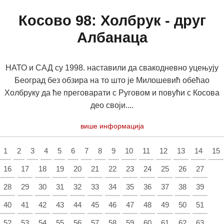
Косово 98: Холбрук - друг
Албанаца
НАТО и САД су 1998. наставили да свакодневно уцењују
Београд без обзира на то што је Милошевић обећао
Холбруку да ће преговарати с Руговом и повући с Косова
део своји....
више информација
1
2
3
4
5
6
7
8
9
10
11
12
13
14
15
16
17
18
19
20
21
22
23
24
25
26
27
28
29
30
31
32
33
34
35
36
37
38
39
40
41
42
43
44
45
46
47
48
49
50
51
52
53
54
55
56
57
58
59
60
61
62
63