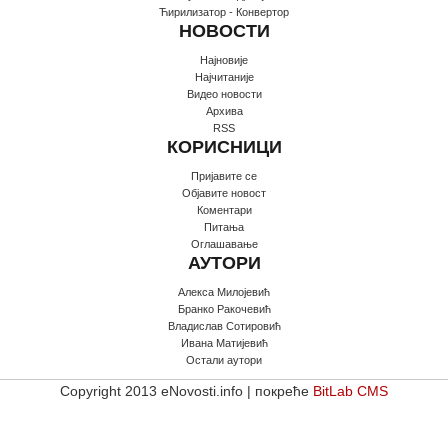
Ћирилизатор - Конвертор
НОВОСТИ
Најновије
Најчитаније
Видео новости
Архива
RSS
КОРИСНИЦИ
Пријавите се
Oбјавите новост
Коментари
Питања
Оглашавање
АУТОРИ
Алекса Милојевић
Бранко Ракочевић
Владислав Сотировић
Ивана Матијевић
Остали аутори
Copyright 2013 eNovosti.info | покреће
BitLab CMS