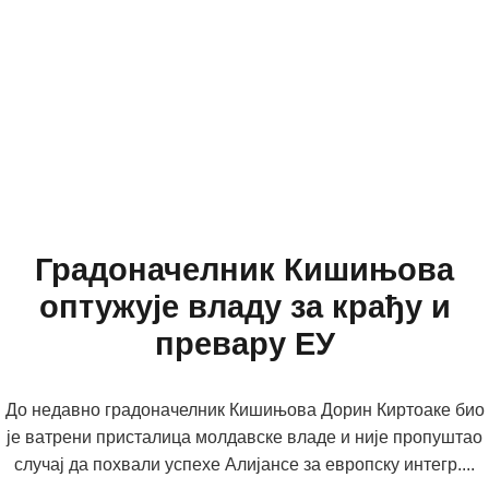
Градоначелник Кишињова
оптужује владу за крађу и
превару ЕУ
До недавно градоначелник Кишињова Дорин Киртоаке био
је ватрени присталица молдавске владе и није пропуштао
случај да похвали успехе Алијансе за европску интегр....