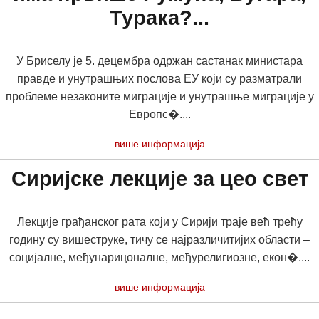
Турака?...
У Бриселу је 5. децембра одржан састанак министара
правде и унутрашњих послова ЕУ који су разматрали
проблеме незаконите миграције и унутрашње миграције у
Европс�....
више информација
Сиријске лекције за цео свет
Лекције грађанског рата који у Сирији траје већ трећу
годину су вишеструке, тичу се најразличитијих области –
социјалне, међунарицоналне, међурелигиозне, екон�....
више информација