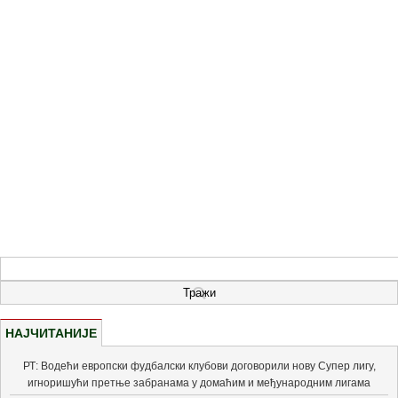
НАЈЧИТАНИЈЕ
РТ: Водећи европски фудбалски клубови договорили нову Супер лигу,
игноришући претње забранама у домаћим и међународним лигама