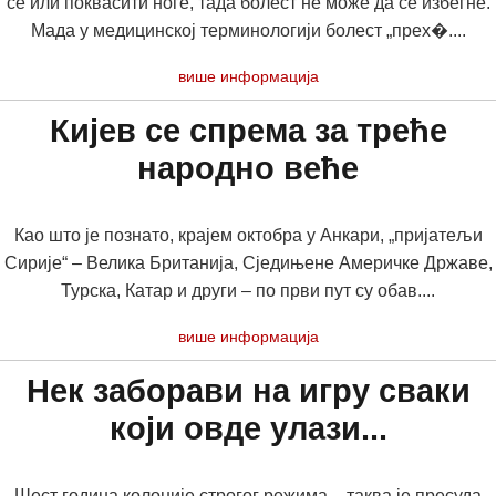
се или поквасити ноге, тада болест не може да се избегне.
Мада у медицинској терминологији болест „прех�....
више информација
Кијев се спрема за треће
народно веће
Као што је познато, крајем октобра у Анкари, „пријатељи
Сирије“ – Велика Британија, Сједињене Америчке Државе,
Турска, Катар и други – по први пут су обав....
више информација
Нек заборави на игру сваки
који овде улази...
Шест година колоније строгог режима – таква је пресуда