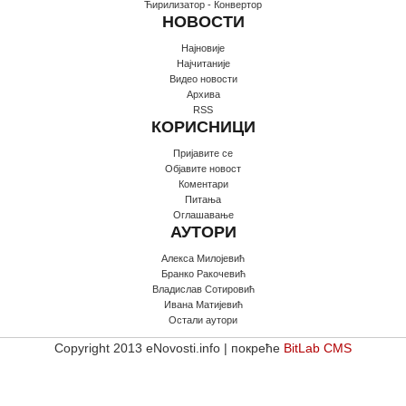
Ћирилизатор - Конвертор
НОВОСТИ
Најновије
Најчитаније
Видео новости
Архива
RSS
КОРИСНИЦИ
Пријавите се
Oбјавите новост
Коментари
Питања
Оглашавање
АУТОРИ
Алекса Милојевић
Бранко Ракочевић
Владислав Сотировић
Ивана Матијевић
Остали аутори
Copyright 2013 eNovosti.info | покреће
BitLab CMS