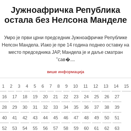
Јужноафричка Република
остала без Нелсона Манделе
Умро је први црни председник Јужноафричке Републике
Нелсон Мандела. Иако је пре 14 година поднео оставку на
место председника ЈАР, Мандела је и даље сматран
"сав�....
више информација
1
2
3
4
5
6
7
8
9
10
11
12
13
14
15
16
17
18
19
20
21
22
23
24
25
26
27
28
29
30
31
32
33
34
35
36
37
38
39
40
41
42
43
44
45
46
47
48
49
50
51
52
53
54
55
56
57
58
59
60
61
62
63