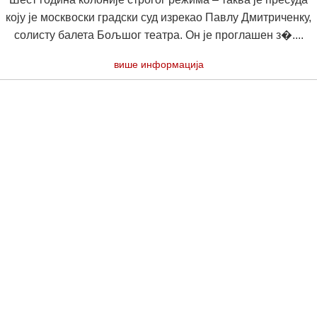
коју је москвоски градски суд изрекао Павлу Дмитриченку,
солисту балета Бољшог театра. Он је проглашен з�....
више информација