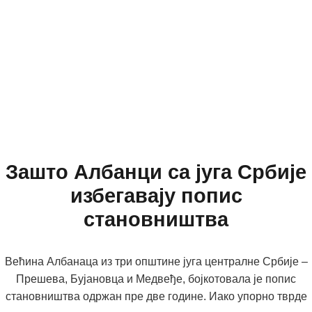
Зашто Албанци са југа Србије
избегавају попис
становништва
Већина Албанаца из три општине југа централне Србије –
Прешева, Бујановца и Медвеђе, бојкотовала је попис
становништва одржан пре две године. Иако упорно тврде