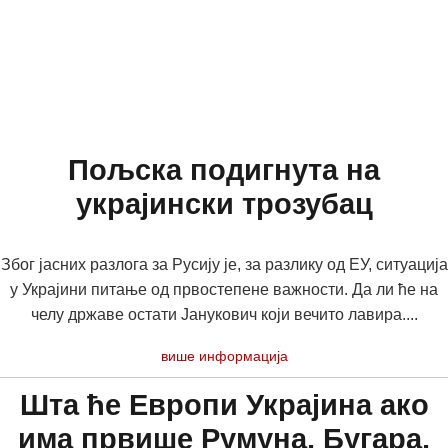
Пољска подигнута на
украјински трозубац
Због јасних разлога за Русију је, за разлику од ЕУ, ситуација
у Украјини питање од првостепене важности. Да ли ће на
челу државе остати Јанукович који вечито лавира....
више информација
Шта ће Европи Украјина ако
има првише Румуна, Бугара,