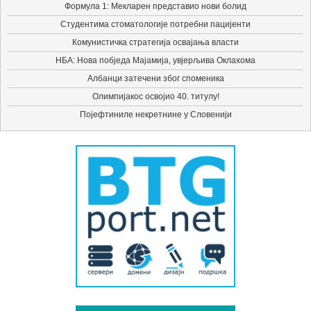
Формула 1: Мекларен представио нови болид
Студентима стоматологије потребни пацијенти
Комунистичка стратегија освајања власти
НБА: Нова побједа Мајамија, увјерљива Оклахома
Албанци затечени због споменика
Олимпијакос освојио 40. титулу!
Појефтиниле некретнине у Словенији