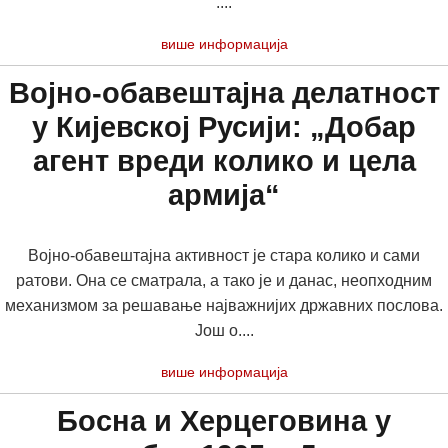
....
више информација
Војно-обавештајна делатност
у Кијевској Русији: „Добар
агент вреди колико и цела
армија“
Војно-обавештајна активност је стара колико и сами
ратови. Она се сматрала, a тако је и данас, неопходним
механизмом за решавање најважнијих државних послова.
Још о....
више информација
Босна и Херцеговина у