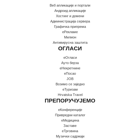
Веб апликације и портали
Андроид апликације
Хостинг и домени
Администрација сервера
Графичка припрема
еРекламе
Милион
Антивирусна заштита
ОГЛАСИ
еОгласи
Ауто берза
еНекретнине
еПосао
JOB
Возимо се заједно
еТуризам
Hrvatska Travel
ПРЕПОРУЧУЈЕМО
еКонференције
Привредни каталог
еМедицина
Заставе
еТрговина
Музички садржаји