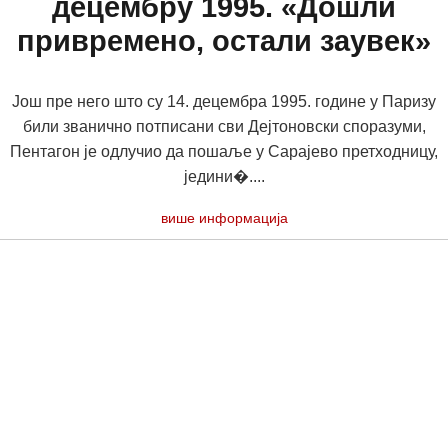
децембру 1995. «Дошли
привремено, остали заувек»
Још пре него што су 14. децембра 1995. године у Паризу
били званично потписани сви Дејтоновски споразуми,
Пентагон је одлучио да пошаље у Сарајево претходницу,
једини�....
више информација