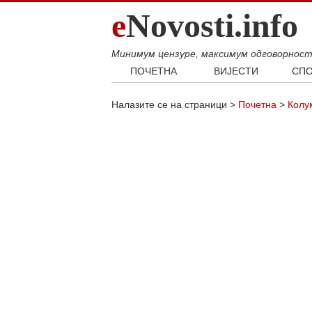
e
Novosti.info
Минимум цензуре, максимум одговорнос
ПОЧЕТНА
ВИЈЕСТИ
СПО
Свијет
Фудб
Налазите се на страници >
Почетна
>
Колу
Балкан
Кошар
Србија
Аутом
Република Српска
Хроника