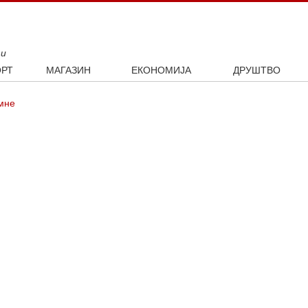
ти
РТ
МАГАЗИН
ЕКОНОМИЈА
ДРУШТВО
ал
Занимљивости
Посао
Интервју
мне
ка
Култура
Аутомобили
ото
Наука и технологија
Некретнине
Образовање
Шоу бизнис