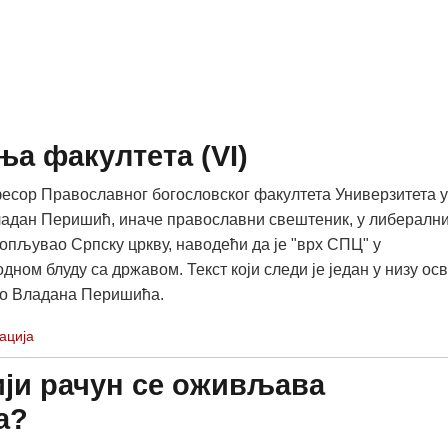
а факултета (VI)
сор Православног богословског факултета Универзитета у
адан Перишић, иначе православни свештеник, у либералн
 опљувао Српску цркву, наводећи да је "врх СПЦ" у
ном блуду са државом. Текст који следи је један у низу ос
ло Владана Перишића.
ација
ији рачун се оживљава
а?