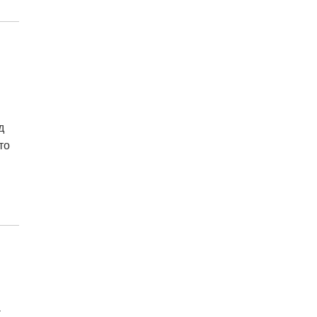
д
то
а