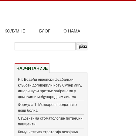
КОЛУМНЕ
БЛОГ
О НАМА
НАЈЧИТАНИЈЕ
РТ: Водећи европски фудбалски
клубови договорили нову Супер лигу,
игноришући претње забранама у
домаћим и међународним лигама
Формула 1: Мекларен представио
нови болид
Студентима стоматологије потребни
пацијенти
Комунистичка стратегија освајања