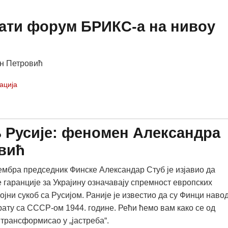
жати форум БРИКС-а на нивоу
н Петровић
ација
љ Русије: феномен Александра
вић
ембра председник Финске Александар Стуб је изјавио да
 гаранције за Украјину означавају спремност европских
ојни сукоб са Русијом. Раније је известио да су Финци наво
рату са СССР-ом 1944. године. Рећи ћемо вам како се од
трансформисао у „јастреба“.