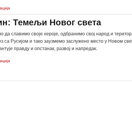
ација
н: Темељи Новог света
о да славимо своје хероје, одбранимо свој народ и територ
ез са Русијом и тако заузмемо заслужено место у Новом свет
антује правду и опстанак, развој и напредак.
ација