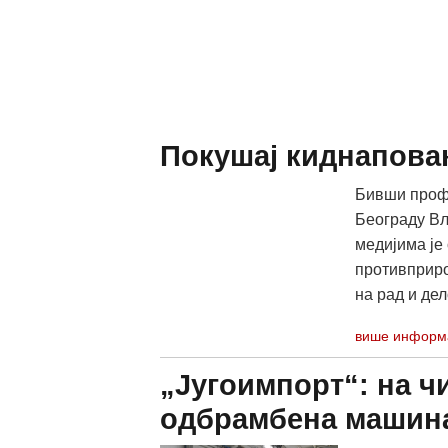
Покушај киднаповањ
Бивши профе
Београду Вл
медијима је
противприрод
на рад и де
више информ
„Југоимпорт“: на ч
одбрамбена машин