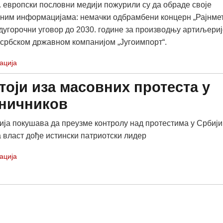
. европски пословни медији пожурили су да обраде своје
ним информацијама: немачки одбрамбени концерн „Рајнме
 дугорочни уговор до 2030. године за производњу артиљериј
 србском државном компанијом „Југоимпорт“.
ација
тоји иза масовних протеста у
еничников
ија покушава да преузме контролу над протестима у Србији
а власт дође истински патриотски лидер
ација