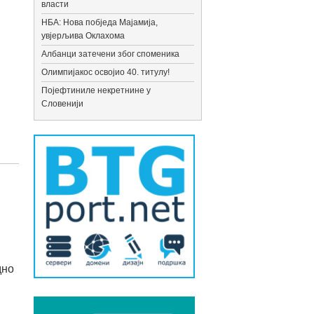
власти
НБА: Нова побједа Мајамија,
увјерљива Оклахома
Албанци затечени због споменика
Олимпијакос освојио 40. титулу!
Појефтиниле некретнине у
Словенији
дно