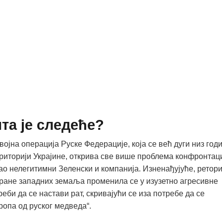
та је следеће?
војна операција Руске Федерације, која се већ дуги низ год
ериторији Украјине, открива све више проблема конфронтац
вао нелегитимни Зеленски и компанија. Изненађујуће, ретор
тране западних земаља променила се у изузетно агресивне
реби да се настави рат, скривајући се иза потребе да се
ропа од руског медведа“.