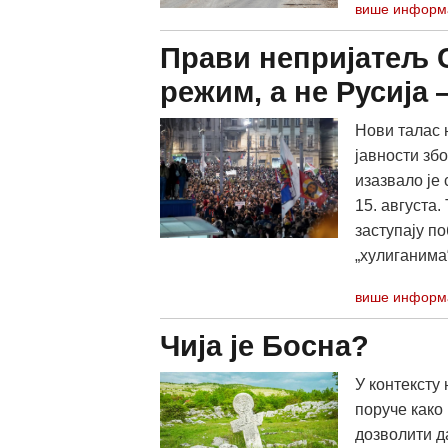
више информ
Прави непријатељ С
режим, а не Русиј
Нови талас 
јавности зб
изазвало је
15. августа
заступају п
„хулиганима
више информ
Чија је Босна?
У контексту
поруче како
дозволити д