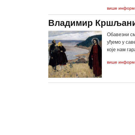
више информ
Владимир Кршљани
Обавезни см
уђемо у сав
које нам гар
више информ