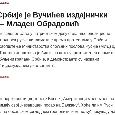
ација
рбије је Вучићев издајнички
а — Младен Обрадовић
незадовољства у патриотском делу овдашње опозиционе
ог односа руске дипломатије према протестима у Србији
 саопштење Министарства спољних послова Русије (МИД) о
. Тон тог саопштења је био изразито супротстављен ономе ш
обуњени грађани Србије, а демонстранти су названи
“ и „разузданим дивљацима“.
ација
 неодрживости „дејтонске Босне“, Американци мало-мало па
 имају свој „незавршен посао на Балкану“. Хоће ли им Руси
а на босанском „огледном геополитичком пољу“ покушају д