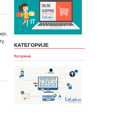
ије,
у,
КАТЕГОРИЈЕ
Колумне