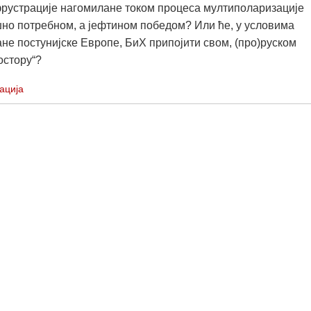
рустрације нагомилане током процеса мултиполаризације
но потребном, а јефтином победом? Или ће, у условима
не постунијске Европе, БиХ припојити свом, (про)руском
остору“?
ација