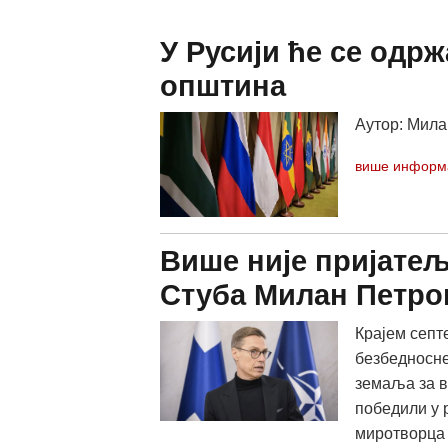
У Русији ће се одр
општина
Аутор: Мила
више информ
Више није пријате
Стуба Милан Петро
Крајем септ
безбедносне
земаља за в
победили у 
миротворца 