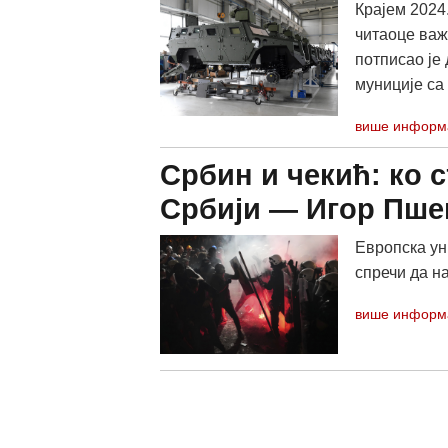
Крајем 2024
читаоце важ
потписао је
муниције са
више информ
Србин и чекић: ко с
Србији — Игор Пш
Европска ун
спречи да н
више информ