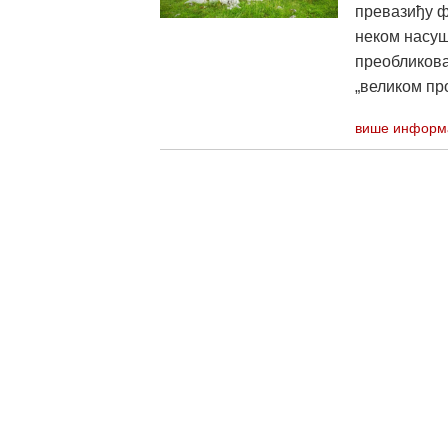
превазиђу ф
неком насуш
преобликова
„великом пр
више информ