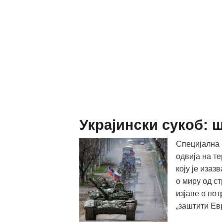
Украјински сукоб: ш
Специјална 
одвија на т
коју је изаз
о миру од с
изјаве о пот
„заштити Ев