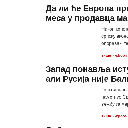
Да ли ће Европа пр
меса у продавца ма
Након конст
српску еконо
опоравак, те
више информ
Запад понавља исту
али Русија није Бал
Још одавно с
наметнуо Ср
вежбу за мер
више информ