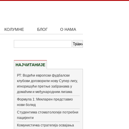
КОЛУМНЕ
БЛОГ
О НАМА
НАЈЧИТАНИЈЕ
РТ: Водећи европски фудбалски
клубови договорили нову Супер лигу,
игноришући претње забранама у
домаћим и међународним лигама
Формула 1: Мекларен представио
нови болид
Студентима стоматологије потребни
пацијенти
Комунистичка стратегија освајања