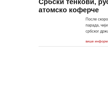
Србски тенкови, ру
атомско коферче
После скоро
парада, чији
србског држа
више информ