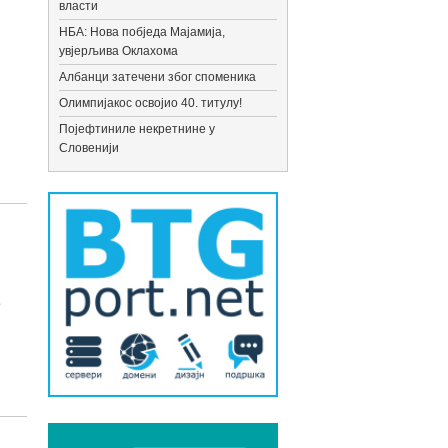
власти
НБА: Нова побједа Мајамија,
увјерљива Оклахома
Албанци затечени због споменика
Олимпијакос освојио 40. титулу!
Појефтиниле некретнине у
Словенији
е