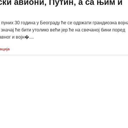
ски авиони, Путин, а са њим и
 пуних 30 година у Београду ће се одржати грандиозна војн
 значај ће бити утолико већи јер ће на свечаној бини поред
вног и војн�....
ација