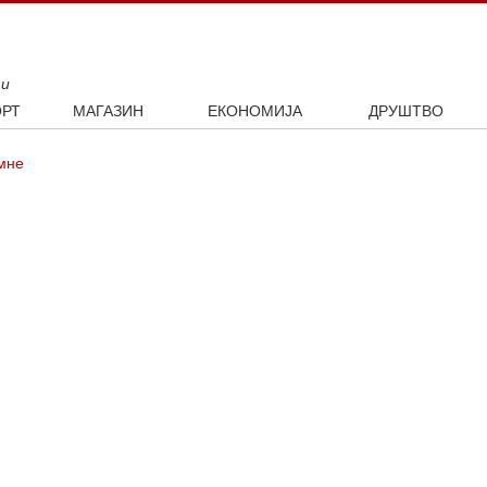
ти
РТ
МАГАЗИН
ЕКОНОМИЈА
ДРУШТВО
ал
Занимљивости
Посао
Интервју
мне
ка
Култура
Аутомобили
ото
Наука и технологија
Некретнине
Образовање
Шоу бизнис