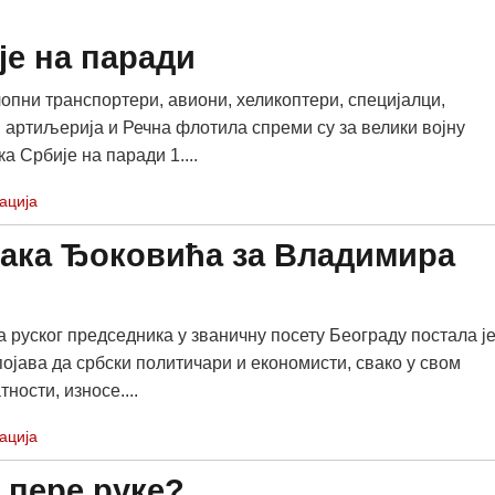
је на паради
лопни транспортери, авиони, хеликоптери, специјалци,
 артиљерија и Речна флотила спреми су за велики војну
ка Србије на паради 1....
ација
ака Ђоковића за Владимира
а руског председника у званичну посету Београду постала ј
појава да србски политичари и економисти, свако у свом
ности, износе....
ација
 пере руке?