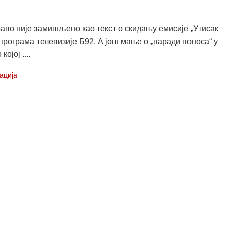
раво није замишљено као текст о скидању емисије „Утисак
програма телевизије Б92. А још мање о „паради поноса“ у
ојој ....
ација