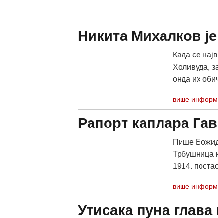
Никита Михалков је
Када се нај
Холивуда, за
онда их обич
више информ
Рапорт каплара Га
Пише Божида
Трбушница ко
1914. постао
више информ
Утисака пуна глава 