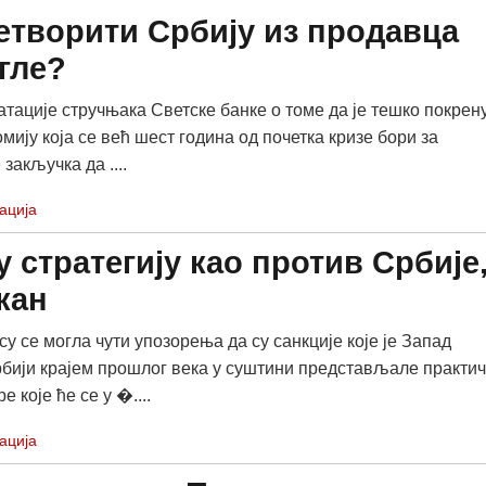
етворити Србију из продавца
гле?
атације стручњака Светске банке о томе да је тешко покрен
мију која се већ шест година од почетка кризе бори за
 закључка да ....
ација
 стратегију као против Србије
кан
у се могла чути упозорења да су санкције које је Запад
бији крајем прошлог века у суштини представљале практи
е које ће се у �....
ација