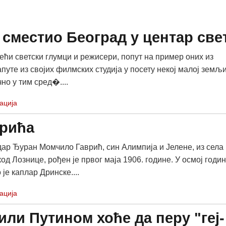
 сместио Београд у центар све
већи светски глумци и режисери, попут на пример оних из
путе из својих филмских студија у посету некој малој земљи
но у тим сред�....
ација
врића
р Ђуран Момчило Гаврић, син Алимпија и Јелене, из села
д Лознице, рођен је првог маја 1906. године. У осмој годи
 је каплар Дринске....
ација
или Путином хоће да перу "геј-