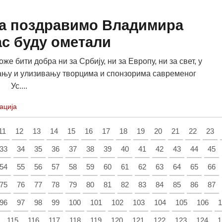
а поздравимо Владимира
ас буду ометали
же бити добра ни за Србију, ни за Европу, ни за свет, у
њу и улизивању творцима и спонзорима савременог
Ус....
ација
11
12
13
14
15
16
17
18
19
20
21
22
23
33
34
35
36
37
38
39
40
41
42
43
44
45
54
55
56
57
58
59
60
61
62
63
64
65
66
75
76
77
78
79
80
81
82
83
84
85
86
87
96
97
98
99
100
101
102
103
104
105
106
1
115
116
117
118
119
120
121
122
123
124
1