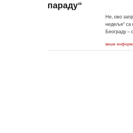
параду“
Не, ово зап
недеље“ са 
Београду – о к
више информ