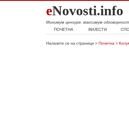
e
Novosti.info
Минимум цензуре, максимум одговорнос
ПОЧЕТНА
ВИЈЕСТИ
СПО
Свијет
Фудб
Налазите се на страници >
Почетна
>
Колу
Балкан
Кошар
Србија
Аутом
Република Српска
Хроника