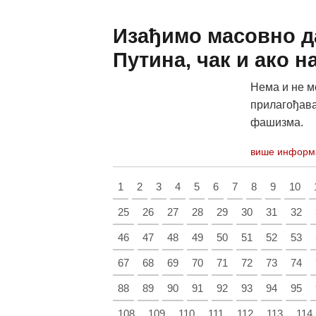
Изађимо масовно д
Путина, чак и ако н
Нема и не мо
прилагођава
фашизма. 
више информ
1
2
3
4
5
6
7
8
9
10
25
26
27
28
29
30
31
32
46
47
48
49
50
51
52
53
67
68
69
70
71
72
73
74
88
89
90
91
92
93
94
95
108
109
110
111
112
113
114