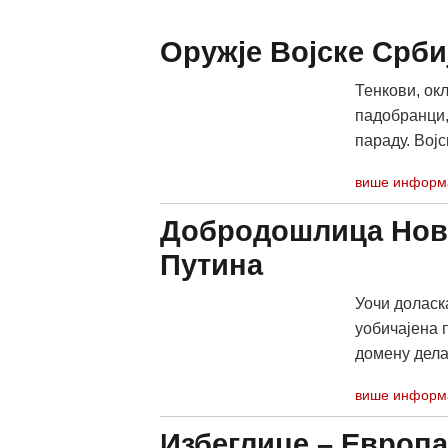
Оружје Војске Срби
Тенкови, ок
падобранци,
параду. Војс
више информ
Добродошлица Нов
Путина
Уочи доласк
уобичајена 
домену делат
више информ
Избеглице – Европа