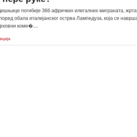
ишњице погибије 366 афричких илегалних миграната, жрт
поред обала италијанског острва Лампедуза, која се наврш
рховни коме�....
ација