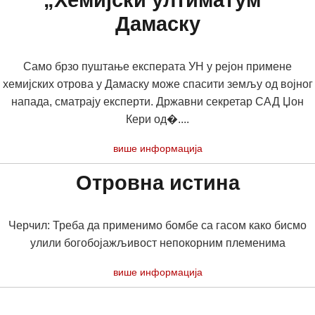
„Хемијски ултиматум“
Дамаску
Само брзо пуштање експерата УН у рејон примене
хемијских отрова у Дамаску може спасити земљу од војног
напада, сматрају експерти. Државни секретар САД Џон
Кери од�....
више информација
Отровна истина
Черчил: Треба да применимо бомбе са гасом како бисмо
улили богобојажљивост непокорним племенима
више информација