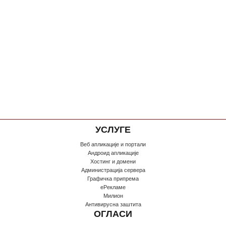
УСЛУГЕ
Веб апликације и портали
Андроид апликације
Хостинг и домени
Администрација сервера
Графичка припрема
еРекламе
Милион
Антивирусна заштита
ОГЛАСИ