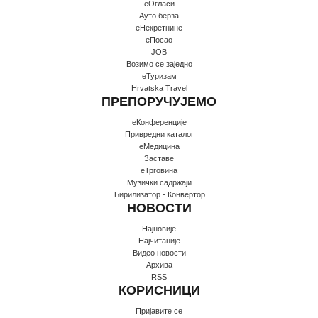
еОгласи
Ауто берза
еНекретнине
еПосао
JOB
Возимо се заједно
еТуризам
Hrvatska Travel
ПРЕПОРУЧУЈЕМО
еКонференције
Привредни каталог
еМедицина
Заставе
еТрговина
Музички садржаји
Ћирилизатор - Конвертор
НОВОСТИ
Најновије
Најчитаније
Видео новости
Архива
RSS
КОРИСНИЦИ
Пријавите се