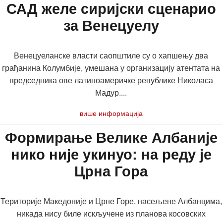
САД желе сиријски сценарио
за Венецуелу
Венецуеланске власти саопштиле су о хапшењу два
грађанина Колумбије, умешана у организацију атентата на
председника ове латиноамеричке републике Николаса
Мадур....
више информација
Формирање Велике Албаније
нико није укинуо: на реду је
Црна Гора
Територије Македоније и Црне Горе, насељене Албанцима,
никада нису биле искључене из планова косовских