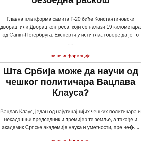
безбедна раскош
Главна платформа самита Г-20 биће Константиновски
дворац, или Дворац конгреса, који се налази 19 километара
од Санкт-Петербруга. Експерти у исти глас говоре да је то
....
више информација
Шта Србија може да научи од
чешког политичара Вацлава
Клауса?
Вацлав Клаус, један од најутицајнијих чешких политичара и
некадашњи председник и премијер те земље, а такође и
академик Српске академије наука и уметности, пре не�....
више информација