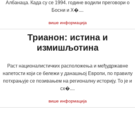
Албанаца. Када су се 1994. године водили преговори о
Босни и Х�....
више информација
Трианон: истина и
измишљотина
Раст националистичких расположења и међудржавне
напетости који се бележи у данашњој Европи, по правилу
потхрањује се позивањем на регионалну историју. То је и
сх�....
више информација