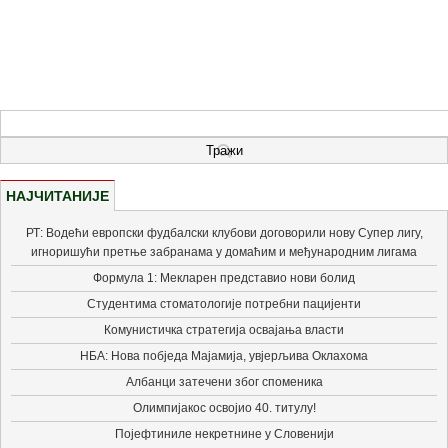
НАЈЧИТАНИЈЕ
РТ: Водећи европски фудбалски клубови договорили нову Супер лигу,
игноришући претње забранама у домаћим и међународним лигама
Формула 1: Мекларен представио нови болид
Студентима стоматологије потребни пацијенти
Комунистичка стратегија освајања власти
НБА: Нова побједа Мајамија, увјерљива Оклахома
Албанци затечени због споменика
Олимпијакос освојио 40. титулу!
Појефтиниле некретнине у Словенији