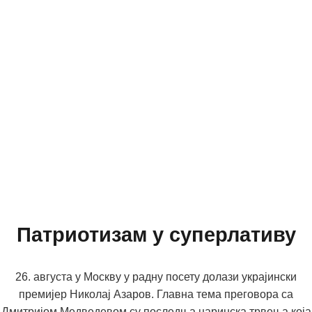
Патриотизам у суперлативу
26. августа у Москву у радну посету долази украјински
премијер Николај Азаров. Главна тема преговора са
Дмитријом Медведевом су последња царинска трвења која