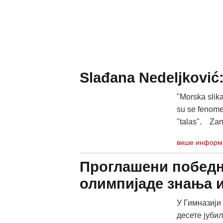
Slađana Nedeljković:
"Morska slika
su se fenomen
"talas". Zani
више информ
Проглашени победн
олимпијаде знања и
У Гимназији
десете јуби