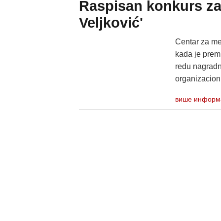
Raspisan konkurs za
Veljković'
Centar za me
kada je premi
redu nagradn
organizacioni
више информ