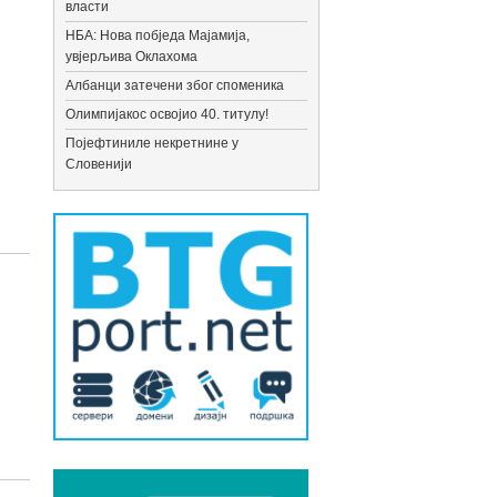
власти
НБА: Нова побједа Мајамија,
увјерљива Оклахома
Албанци затечени због споменика
Олимпијакос освојио 40. титулу!
Појефтиниле некретнине у
Словенији