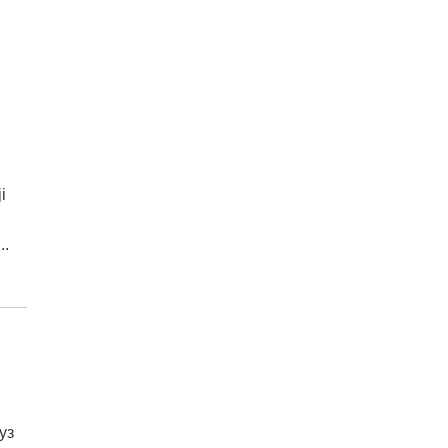
i
..
уз