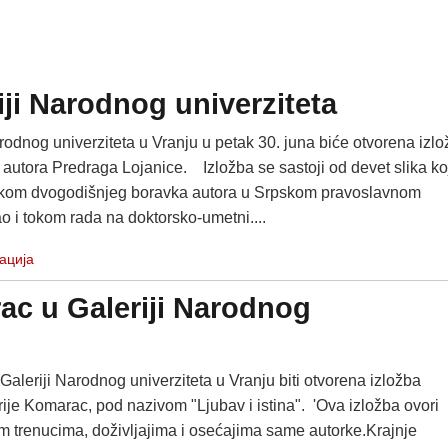
iji Narodnog univerziteta
rodnog univerziteta u Vranju u petak 30. juna biće otvorena izl
 autora Predraga Lojanice. Izložba se sastoji od devet slika ko
okom dvogodišnjeg boravka autora u Srpskom pravoslavnom
o i tokom rada na doktorsko-umetni....
ација
ac u Galeriji Narodnog
Galeriji Narodnog univerziteta u Vranju biti otvorena izložba
ije Komarac, pod nazivom "Ljubav i istina". 'Ova izložba ovori
im trenucima, doživljajima i osećajima same autorke.Krajnje