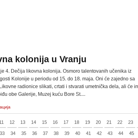
vna kolonija u Vranju
e 4. Dečija likovna kolonija. Osmoro talentovanih učenika iz
osti Kolonije u periodu od 15. do 18. maja. Oni će zajedno sa
kovne radionice slikati, crtati i stvarati umetnička dela, ali će i
obiđu obe Galerije, Muzej kuću Bore St....
ација
11
12
13
14
15
16
17
18
19
20
21
22
23
33
34
35
36
37
38
39
40
41
42
43
44
45