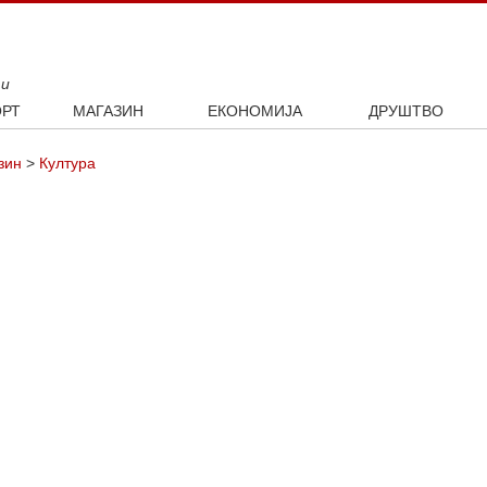
ти
РТ
МАГАЗИН
ЕКОНОМИЈА
ДРУШТВО
ал
Занимљивости
Посао
Интервју
зин
>
Култура
ка
Култура
Аутомобили
ото
Наука и технологија
Некретнине
Образовање
Шоу бизнис