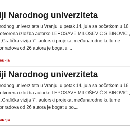
iji Narodnog univerziteta
rodnog univerziteta u Vranju u petak 14. jula sa početkom u 18
e otvorena izložba autorke LEPOSAVE MILOŠEVIĆ SIBINOVIĆ ,
Grafička vizija 7“, autorski projekat međunarodne kulturne
or radova od 26 autora je bogat u....
ација
iji Narodnog univerziteta
rodnog univerziteta u Vranju u petak 14. jula sa početkom u 18
e otvorena izložba autorke LEPOSAVE MILOŠEVIĆ SIBINOVIĆ ,
Grafička vizija 7“, autorski projekat međunarodne kulturne
or radova od 26 autora je bogat u po....
ација