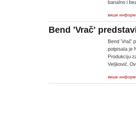
banalno i bez 
више информ
Bend 'Vrač' predstav
Bend 'Vrač' p
potpisala je
Produkciju za
Velјković. Ovo
више информ