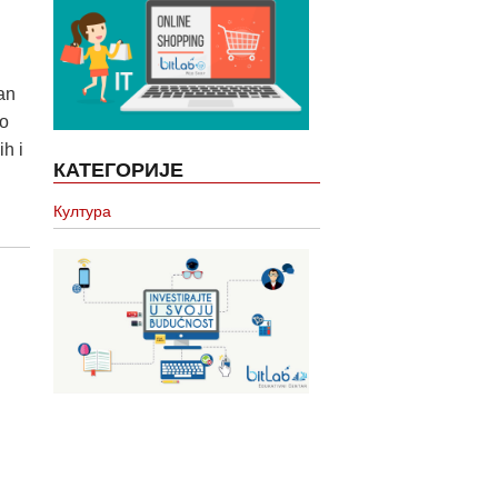
an
po
h i
КАТЕГОРИЈЕ
Култура