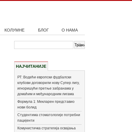
КОЛУМНЕ
БЛОГ
О НАМА
НАЈЧИТАНИЈЕ
РТ: Водећи европски фудбалски
клубови договорили нову Супер лигу,
игноришући претње забранама у
домаћим и међународним лигама
Формула 1: Мекларен представио
нови болид
Студентима стоматологије потребни
пацијенти
Комунистичка стратегија освајања