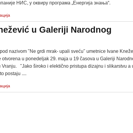
паније НИС, у оквиру програма „Енергија знања“.
ација
Knežević u Galeriji Narodnog
a pod nazivom "Ne grdi mrak- upali sveću" umetnice Ivane Kneže
e otvorena u ponedeljak 29. maja u 19 časova u Galeriji Narod
u Vranju. "Jako široko i elektično pristupa dizajnu i slikarstvu a 
o postaju ....
ација