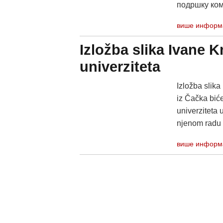
подршку ком
више информ
Izložba slika Ivane 
univerziteta
Izložba slik
iz Čačka bić
univerziteta 
njenom radu t
више информ