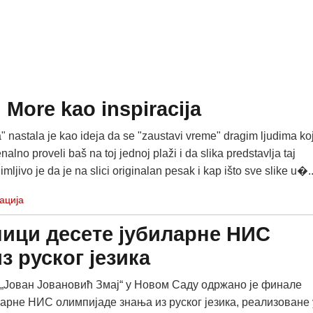
 More kao inspiracija
" nastala je kao ideja da se "zaustavi vreme" dragim ljudima koj
alno proveli baš na toj jednoj plaži i da slika predstavlja taj
mljivo je da je na slici originalan pesak i kap išto sve slike u�..
ација
ици десете јубиларне НИС
з руског језика
 „Јован Јовановић Змај“ у Новом Саду одржано је финале
ларне НИС олимпијаде знања из руског језика, реализоване 