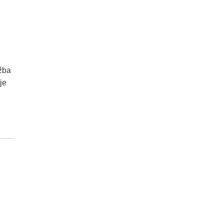
ožba
je