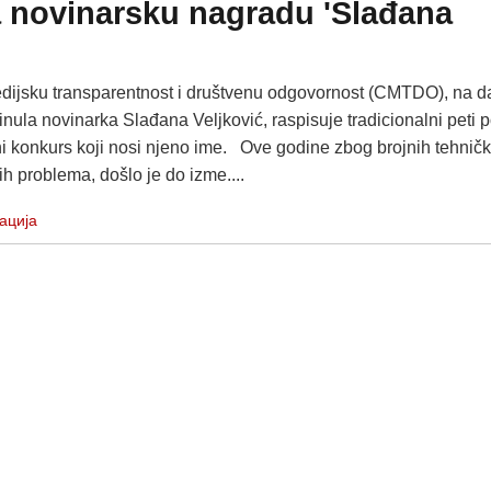
 novinarsku nagradu 'Slađana
dijsku transparentnost i društvenu odgovornost (CMTDO), na d
nula novinarka Slađana Veljković, raspisuje tradicionalni peti 
i konkurs koji nosi njeno ime. Ove godine zbog brojnih tehnički
h problema, došlo je do izme....
ација