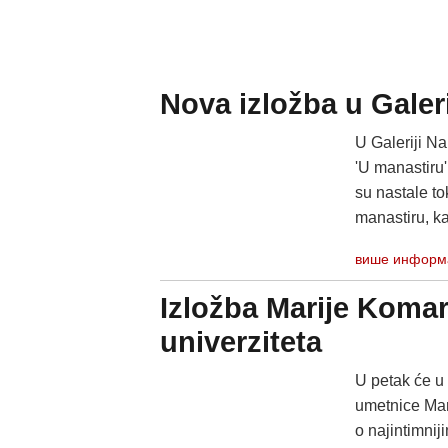
Nova izložba u Galer
U Galeriji Na
'U manastiru'
su nastale t
manastiru, ka
више информ
Izložba Marije Komar
univerziteta
U petak će u 
umetnice Mar
o najintimnij