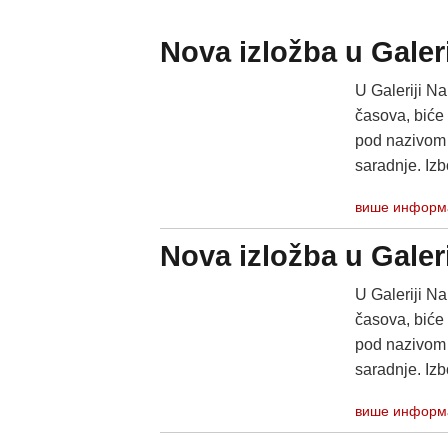
Nova izložba u Galer
U Galeriji Na
časova, bić
pod nazivom „
saradnje. Izb
више информ
Nova izložba u Galer
U Galeriji Na
časova, bić
pod nazivom „
saradnje. Izb
више информ