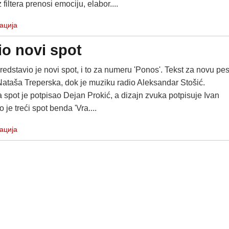
filtera prenosi emociju, elabor....
ација
io novi spot
redstavio je novi spot, i to za numeru 'Ponos'. Tekst za novu p
 Nataša Treperska, dok je muziku radio Aleksandar Stošić.
 spot je potpisao Dejan Prokić, a dizajn zvuka potpisuje Ivan
 je treći spot benda 'Vra....
ација