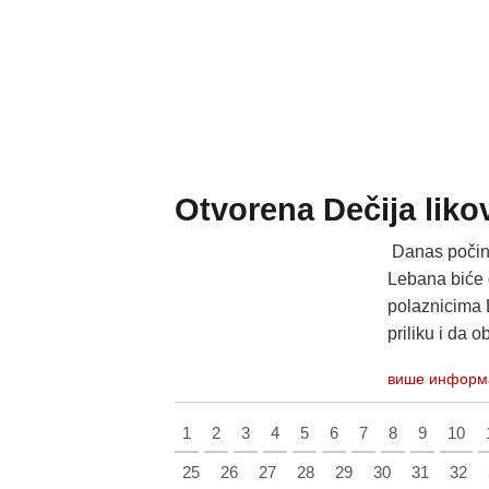
Otvorena Dečija liko
Danas počinj
Lebana biće g
polaznicima Li
priliku i da 
више информ
1
2
3
4
5
6
7
8
9
10
25
26
27
28
29
30
31
32