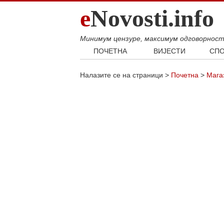
e
Novosti.info
Минимум цензуре, максимум одговорнос
ПОЧЕТНА
ВИЈЕСТИ
СПО
Свијет
Фудб
Налазите се на страници >
Почетна
>
Мага
Балкан
Кошар
Србија
Аутом
Република Српска
Хроника