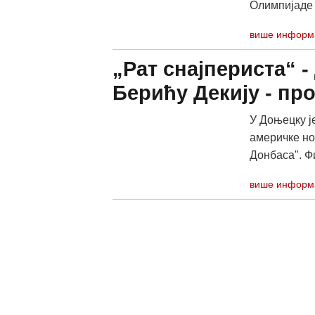
Олимпијаде у
више информ
„Рат снајпериста“ 
Берићу Декију - пр
У Доњецку ј
америчке но
Донбаса". Фи
више информ