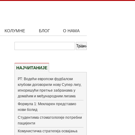
КОЛУМНЕ
БЛОГ
О НАМА
НАЈЧИТАНИЈЕ
РТ: Водећи европски фудбалски
клубови договорили нову Супер лигу,
игноришући претње забранама у
домаћим и међународним лигама
Формула 1: Мекларен представио
нови болид
Студентима стоматологије потребни
пацијенти
Комунистичка стратегија освајања