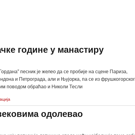
чке године у манастиру
Гордана” песник је желео да се пробије на сцене Париза,
ндона и Петрограда, али и Њујорка, па се из фрушкогорског
им поводом обраћао и Николи Тесли
ација
к вековима одолевао