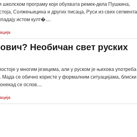
 школском програму који обухвата ремек-дела Пушкина,
стоја, Солжењицина и других писаца, Руси из свих сегмента
падају истом култ�....
ација
рович? Необичан свет руских
остоје у многим језицима, али у руском је њихова употреба
 Мада се обично користе у формалним ситуацијама, блиски
некад се ослов....
ација