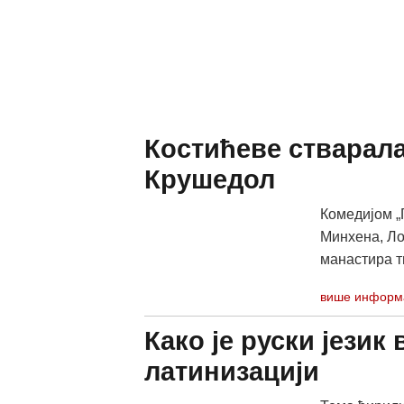
Костићеве стварала
Крушедол
Комедијом „
Минхена, Ло
манастира т
више информ
Како је руски јези
латинизацији