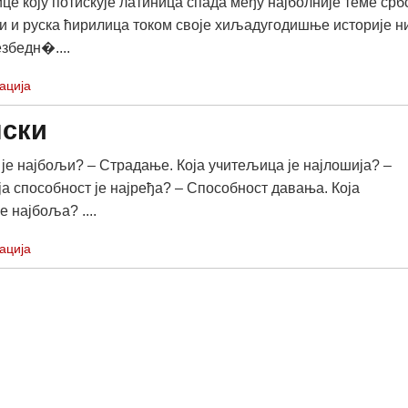
це коју потискује латиница спада међу најболније теме срб
и и руска ћирилица током своје хиљадугодишње историје н
збедн�....
ација
нски
 је најбољи? – Страдање. Која учитељица је најлошија? –
ја способност је најређа? – Способност давања. Која
е најбоља? ....
ација