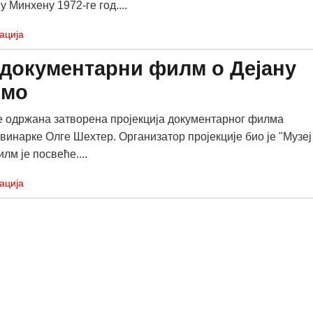
 Минхену 1972-ге год....
ација
- документарни филм о Дејану
омо
е одржана затворена пројекција документарног филма
винарке Олге Шехтер. Организатор пројекције био је "Музеј
лм је посвеће....
ација