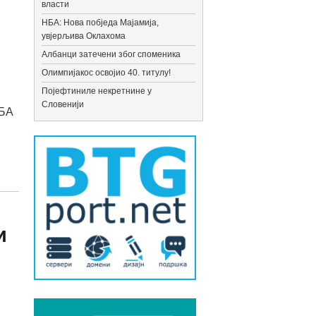
власти
НБА: Нова побједа Мајамија,
увјерљива Оклахома
Албанци затечени због споменика
Олимпијакос освојио 40. титулу!
Појефтиниле некретнине у
Словенији
БА
и