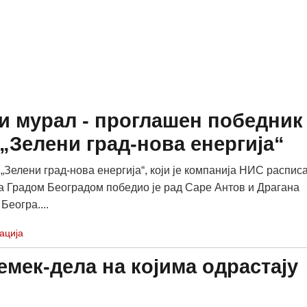
и мурал - проглашен победник
„Зелени град-нова енергија“
 „Зелени град-нова енергија“, који је компанија НИС распис
а Градом Београдом победио је рад Саре Антов и Драгана
Београ....
ација
мек-дела на којима одрастају