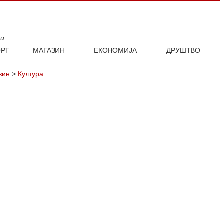
ти
РТ
МАГАЗИН
ЕКОНОМИЈА
ДРУШТВО
ал
Занимљивости
Посао
Интервју
зин
>
Култура
ка
Култура
Аутомобили
ото
Наука и технологија
Некретнине
Образовање
Шоу бизнис