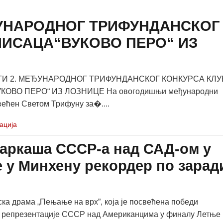
ЂУНАРОДНОГ ТРИФУНДАНСКОГ
ПИСАЦА“ВУКОВО ПЕРО“ ИЗ
И 2. МЕЂУНАРОДНОГ ТРИФУНДАНСКОГ КОНКУРСА КЛУ
КОВО ПЕРО“ ИЗ ЛОЗНИЦE На овогодишњи међународни
већен Светом Трифуну за�....
ација
аркаша СССР-а над САД-ом у
 у Минхену рекордер по зарад
ска драма „Пењање на врх”, која је посвећена победи
 репрезентације СССР над Американцима у финалу Летње