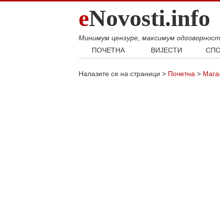
e
Novosti.info
Минимум цензуре, максимум одговорнос
ПОЧЕТНА
ВИЈЕСТИ
СПО
Свијет
Фудб
Налазите се на страници >
Почетна
>
Мага
Балкан
Кошар
Србија
Аутом
Република Српска
Хроника