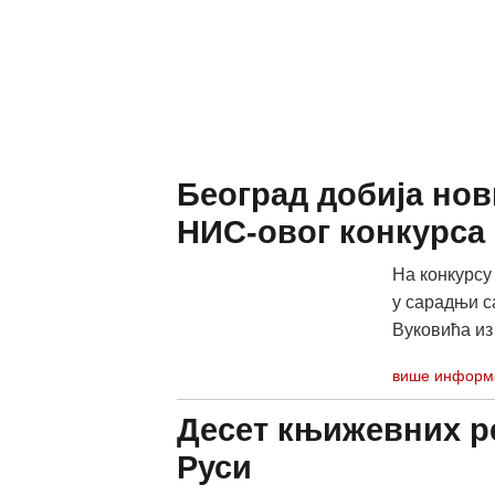
Београд добија нов
НИС-овог конкурса 
На конкурсу
у сарадњи с
Вуковића из 
више информ
Десет књижевних ре
Руси