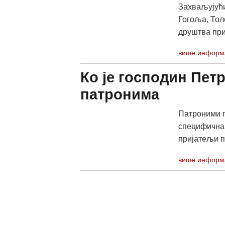
Захваљујући
Гогоља, Тол
друштва при
више информ
Ко је господин Пет
патронима
Патроними п
специфична.
пријатељи по
више информ