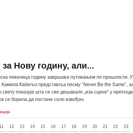
за Нову годину, али...
ска певачица годину завршава путовањем по прошлости. У
, Камила Кабељо представља песму "Never Be the Same", а
 свету показује шта се све дешавало „иза сцене“ у претход
ок се борила да постане соло извођач.
ација
11
12
13
14
15
16
17
18
19
20
21
22
23