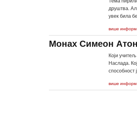
Тема ћирили
друштва. Ал
увек била бе
више информ
Монах Симеон Ато
Који учитељ
Наслада. Ко
способност ј
више информ