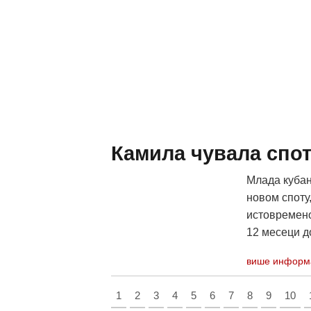
Камила чувала спот 
Млада кубан
новом споту
истовремено
12 месеци д
више информ
1
2
3
4
5
6
7
8
9
10