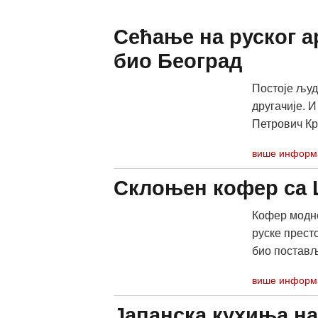
Сећање на руског а
био Београд
Постоје људ
другачије. И
Петрович Кра
више информ
Склоњен кофер са 
Кофер модне
руске прест
био постављ
више информ
Јапанска кухиња на