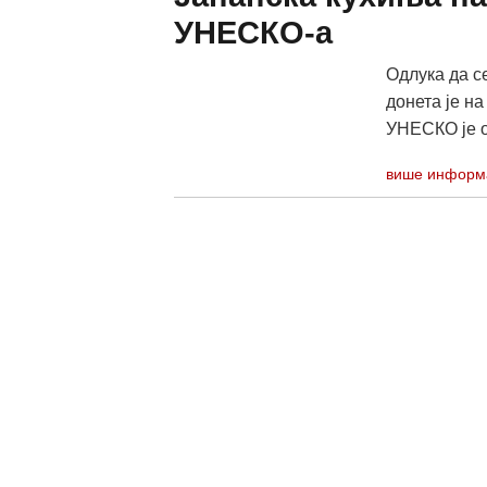
УНЕСКО-а
Одлука да с
донета је н
УНЕСКО је о
више информ