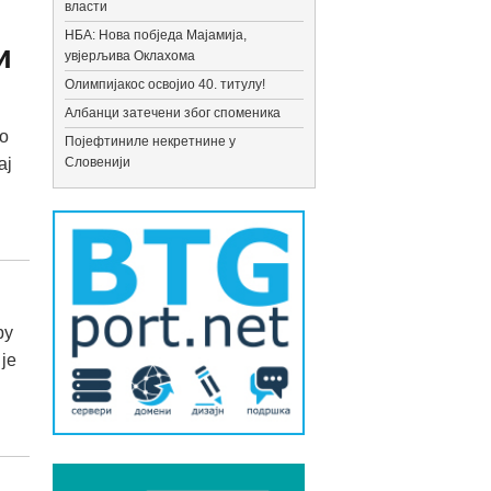
власти
НБА: Нова побједа Мајамија,
и
увјерљива Оклахома
Олимпијакос освојио 40. титулу!
Албанци затечени због споменика
о
Појефтиниле некретнине у
ај
Словенији
ру
је