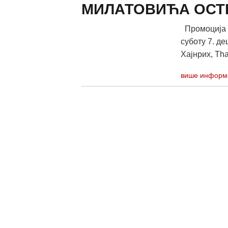
МИЛАТОВИЋА ОСТ
Промоција 
суботу 7. де
Хајнрих, Thali
више информ