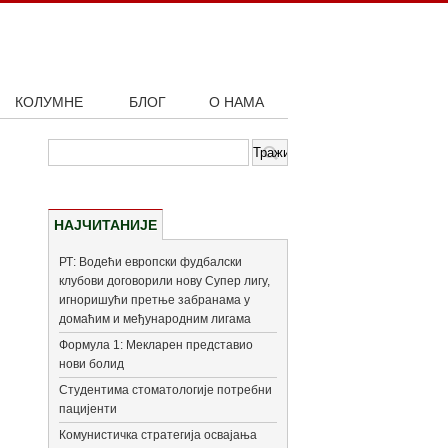
КОЛУМНЕ
БЛОГ
О НАМА
НАЈЧИТАНИЈЕ
РТ: Водећи европски фудбалски
клубови договорили нову Супер лигу,
игноришући претње забранама у
домаћим и међународним лигама
Формула 1: Мекларен представио
нови болид
Студентима стоматологије потребни
пацијенти
Комунистичка стратегија освајања