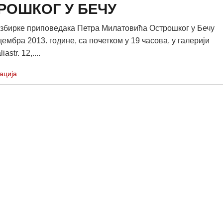
РОШКОГ У БЕЧУ
збирке приповедака Петра Милатовића Острошког у Бечу
цембра 2013. године, са почетком у 19 часова, у галерији
astr. 12,....
ација