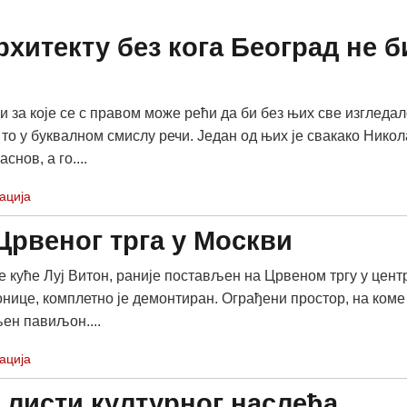
рхитекту без кога Београд не б
и за које се с правом може рећи да би без њих све изгледал
 то у буквалном смислу речи. Један од њих је свакако Никол
снов, а го....
ација
Црвеног трга у Москви
 куће Луј Витон, раније постављен на Црвеном тргу у цент
онице, комплетно је демонтиран. Ограђени простор, на коме 
ен павиљон....
ација
 листи културног наслеђа