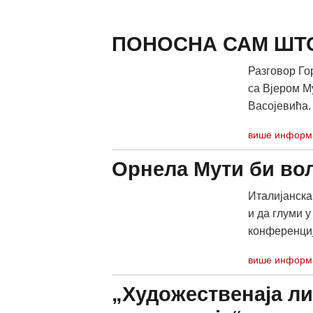
ПОНОСНА САМ ШТО
Разговор Гор
са Вјером М
Васојевића.
више информ
Орнела Мути би вол
Италијанска
и да глуми у
конференциј
више информ
„Художественаја ли