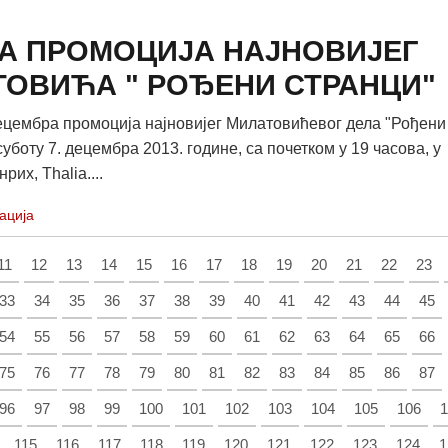
БРА ПРОМОЦИЈА НАЈНОВИЈЕГ
ТОВИЋА " РОЂЕНИ СТРАНЦИ"
ецембра промоција најновијег Милатовићевог дела "Рођени
суботу 7. децембра 2013. године, са почетком у 19 часова, у
рих, Thalia....
ација
11
12
13
14
15
16
17
18
19
20
21
22
23
33
34
35
36
37
38
39
40
41
42
43
44
45
54
55
56
57
58
59
60
61
62
63
64
65
66
75
76
77
78
79
80
81
82
83
84
85
86
87
96
97
98
99
100
101
102
103
104
105
106
1
115
116
117
118
119
120
121
122
123
124
1