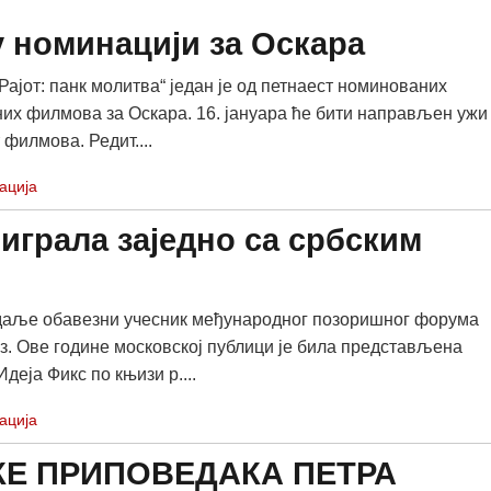
у номинацији за Оскара
Рајот: панк молитва“ један је од петнаест номинованих
их филмова за Оскара. 16. јануара ће бити направљен ужи
 филмова. Редит....
ација
играла заједно са србским
 даље обавезни учесник међународног позоришног форума
з. Ове године московској публици је била представљена
еја Фикс по књизи р....
ација
Е ПРИПОВЕДАКА ПЕТРА