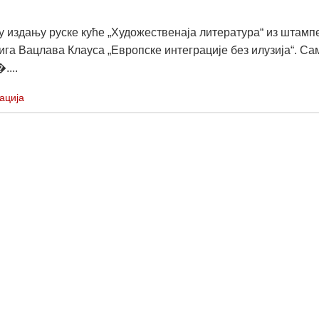
у издању руске куће „Художественаја литература“ из штамп
ига Вацлава Клауса „Европске интеграције без илузија“. Са
....
ација