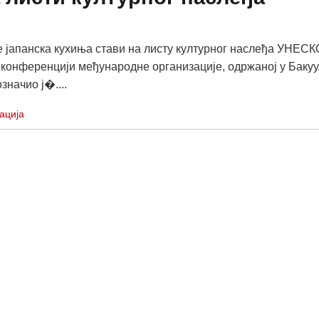
е јапанска кухиња стави на листу културног наслеђа УНЕСК
а конференцији међународне организације, одржаној у Бакуу
значио ј�....
ација