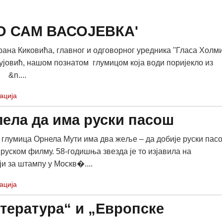
 САМ ВАСОЈЕВКА'
ана Киковића, главног и одговорног уредника ''Гласа Холмиј
ујовић, нашом познатом глумицом која води поријекло из
 &n....
ација
ела да има руски пасош
 глумица Орнела Мути има два жеље – да добије руски пас
 руском филму. 58-годишња звезда је то изјавила на
и за штампу у Москв�....
ација
тература“ и „Европске