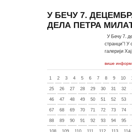
У БЕЧУ 7. ДЕЦЕМ
ДЕЛА ПЕТРА МИЛА
У Бечу 7. д
странци"! У 
галерији Хајн
више информ
1
2
3
4
5
6
7
8
9
10
25
26
27
28
29
30
31
32
46
47
48
49
50
51
52
53
67
68
69
70
71
72
73
74
88
89
90
91
92
93
94
95
108
109
110
111
112
113
114