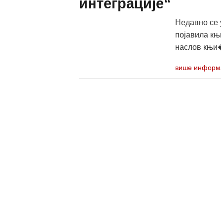
интеграције“
Недавно се 
појавила књ
наслов књи�
више информ