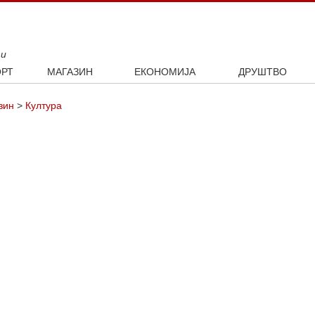
ти
РТ
МАГАЗИН
ЕКОНОМИЈА
ДРУШТВО
ал
Занимљивости
Посао
Интервју
зин
>
Култура
ка
Култура
Аутомобили
ото
Наука и технологија
Некретнине
Образовање
Шоу бизнис