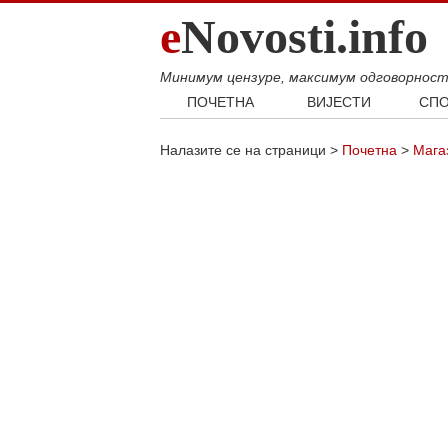
e
Novosti.info
Минимум цензуре, максимум одговорнос
ПОЧЕТНА
ВИЈЕСТИ
СПО
Свијет
Фудб
Налазите се на страници >
Почетна
>
Мага
Балкан
Кошар
Србија
Аутом
Република Српска
Хроника