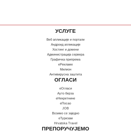
УСЛУГЕ
Веб апликације и портали
Андроид апликације
Хостинг и домени
Администрација сервера
Графичка припрема
еРекламе
Милион
Антивирусна заштита
ОГЛАСИ
еОгласи
Ауто берза
еНекретнине
еПосао
JOB
Возимо се заједно
еТуризам
Hrvatska Travel
ПРЕПОРУЧУЈЕМО