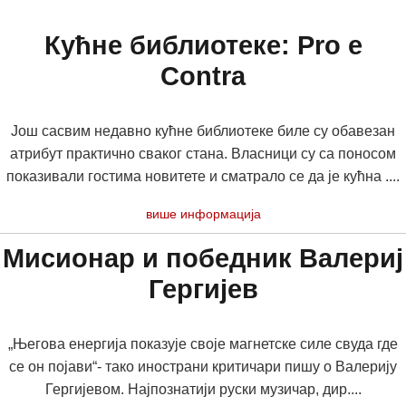
Кућне библиотеке: Pro e
Contra
Још сасвим недавно кућне библиотеке биле су обавезан
атрибут практично сваког стана. Власници су са поносом
показивали гостима новитете и сматрало се да је кућна ....
више информација
Мисионар и победник Валериј
Гергијев
„Његова енергија показује своје магнетске силе свуда где
се он појави“- тако инострани критичари пишу о Валерију
Гергијевом. Најпознатији руски музичар, дир....