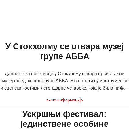
У Стокхолму се отвара музеј
групе АББА
Данас се за посетиоце у Стокхолму отвара први стални
музеј шведске поп групе АББА. Експонати су инструменти
и сценски костими легендарне четворке, која је била на�....
више информација
Ускршњи фестивал:
јединствене особине