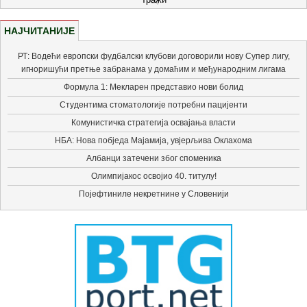
НАЈЧИТАНИЈЕ
РТ: Водећи европски фудбалски клубови договорили нову Супер лигу,
игноришући претње забранама у домаћим и међународним лигама
Формула 1: Мекларен представио нови болид
Студентима стоматологије потребни пацијенти
Комунистичка стратегија освајања власти
НБА: Нова побједа Мајамија, увјерљива Оклахома
Албанци затечени због споменика
Олимпијакос освојио 40. титулу!
Појефтиниле некретнине у Словенији