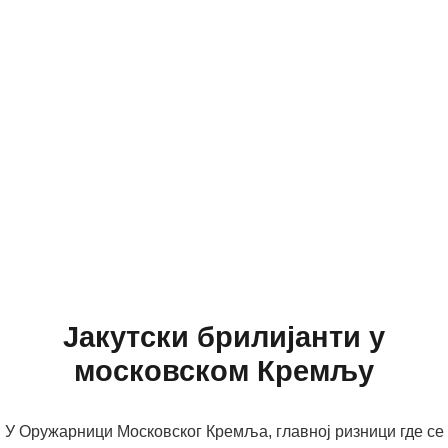
Јакутски брилијанти у
московском Кремљу
У Оружарници Московског Кремља, главној ризници где се