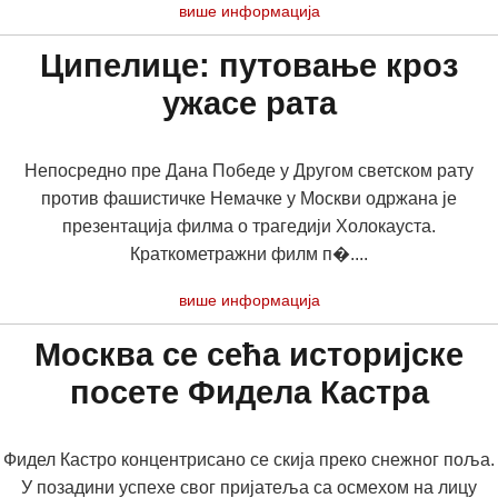
више информација
Ципелице: путовање кроз
ужасе рата
Непосредно пре Дана Победе у Другом светском рату
против фашистичке Немачке у Москви одржана је
презентација филма о трагедији Холокауста.
Краткометражни филм п�....
више информација
Москва се сећа историјске
посете Фидела Кастра
Фидел Кастро концентрисано се скија преко снежног поља.
У позадини успехе свог пријатеља са осмехом на лицу