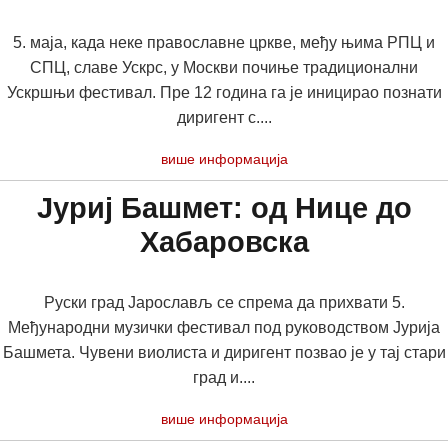
5. маја, када неке православне цркве, међу њима РПЦ и
СПЦ, славе Ускрс, у Москви почиње традиционални
Ускршњи фестивал. Пре 12 година га је иницирао познати
диригент с....
више информација
Јуриј Башмет: од Нице до
Хабаровска
Руски град Јарослављ се спрема да прихвати 5.
Међународни музички фестивал под руководством Јурија
Башмета. Чувени виолиста и диригент позвао је у тај стари
град и....
више информација