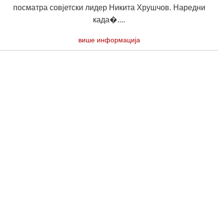
посматра совјетски лидер Никита Хрушчов. Наредни
када�....
више информација