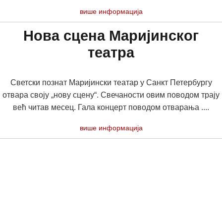
више информација
Нова сцена Маријинског
театра
Светски познат Маријински театар у Санкт Петербургу
отвара своју „нову сцену“. Свечаности овим поводом трају
већ читав месец. Гала концерт поводом отварања ....
више информација