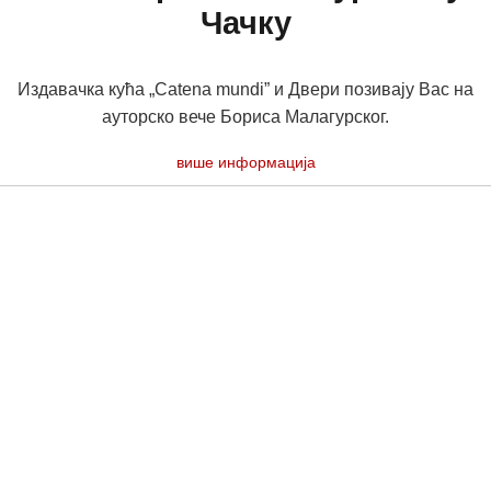
Чачку
Издавачка кућа „Catena mundi” и Двери позивају Вас на
ауторско вече Бориса Малагурског.
више информација