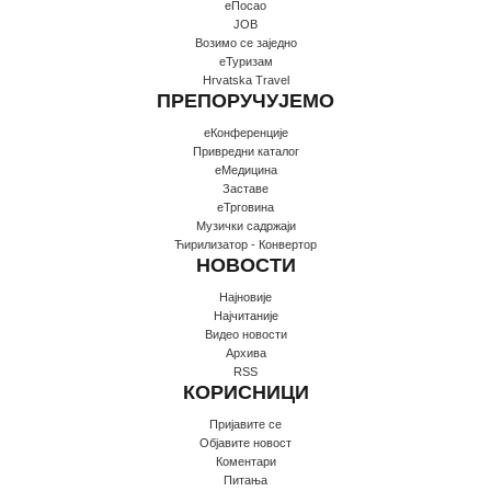
еПосао
JOB
Возимо се заједно
еТуризам
Hrvatska Travel
ПРЕПОРУЧУЈЕМО
еКонференције
Привредни каталог
еМедицина
Заставе
еТрговина
Музички садржаји
Ћирилизатор - Конвертор
НОВОСТИ
Најновије
Најчитаније
Видео новости
Архива
RSS
КОРИСНИЦИ
Пријавите се
Oбјавите новост
Коментари
Питања