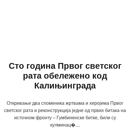
Сто година Првог светског
рата обележено код
Калињинграда
Откривање два споменика жртвама и херојима Првог
светског рата и реконструкција једне од првих битака на
источном фронту – Гумбиненске битке, били су
кулминац�....