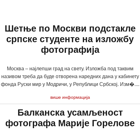
Шетње по Москви подстакле
српске студенте на изложбу
фотографија
Москва – најлепши град на свету. Изложба под таквим
називом треба да буде отворена наредних дана у кабинету
фонда Руски мир у Модричи, у Републици Србској. Изм�....
више информација
Балканска усамљеност
фотографа Марије Горелове