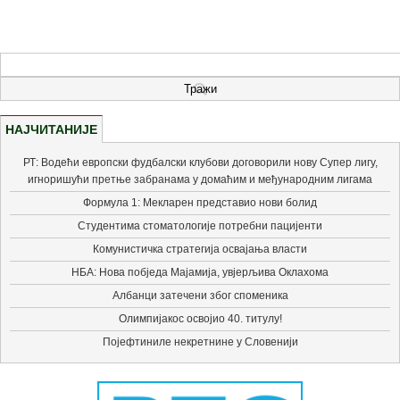
НАЈЧИТАНИЈЕ
РТ: Водећи европски фудбалски клубови договорили нову Супер лигу,
игноришући претње забранама у домаћим и међународним лигама
Формула 1: Мекларен представио нови болид
Студентима стоматологије потребни пацијенти
Комунистичка стратегија освајања власти
НБА: Нова побједа Мајамија, увјерљива Оклахома
Албанци затечени због споменика
Олимпијакос освојио 40. титулу!
Појефтиниле некретнине у Словенији