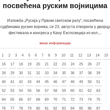
посвећена руским војницима
Изложба „Русија у Првом светском рату“, посвећена
судбинама руских војника, се 23. августа отворила у дворцу
фестивала и конгреса у Кану. Експозиција из кол....
више информација
1
2
3
4
5
6
7
8
9
10
11
12
13
14
15
16
17
18
19
20
21
22
23
24
25
26
27
28
29
30
31
32
33
34
35
36
37
38
39
40
41
42
43
44
45
46
47
48
49
50
51
52
53
54
55
56
57
58
59
60
61
62
63
64
65
66
67
68
69
70
71
72
73
74
75
76
77
78
79
80
81
82
83
84
85
86
87