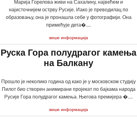
Марија Горелова живи на Сахалину, највећем и
најисточнијем острву Русије. Иако је преводилац по
образовању, она је пронашла себе у фотографији. Она
примећује дета�....
више информација
Руска Гора полудрагог камења
на Балкану
Прошло је неколико година од како је у московском студију
Пилот био створен анимирани пројекат по бајкама народа
Русије Гора полудрагог камења. Његова премијера �....
више информација