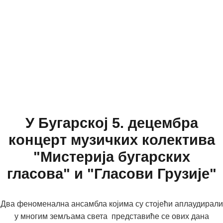
У Бугарској 5. децембра
концерт музичких колектива
"Мистерија бугарских
гласова" и "Гласови Грузије"
Два феноменална ансамблa којима су стојећи аплаудирали
у многим земљама света представиће се ових дана