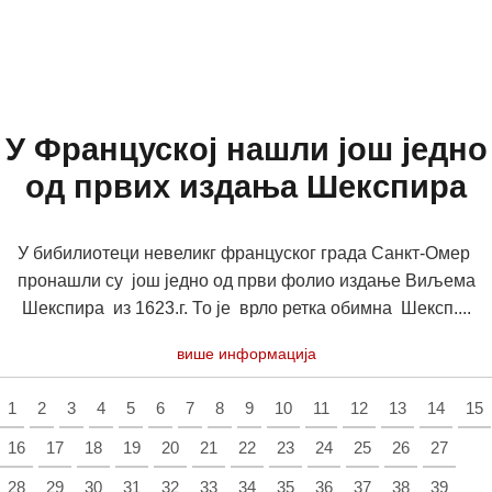
У Француској нашли још једно
од првих издања Шекспира
У бибилиотеци невеликг француског града Санкт-Омер
пронашли су још једно од први фолио издање Виљема
Шекспира из 1623.г. То је врло ретка обимна Шексп....
више информација
1
2
3
4
5
6
7
8
9
10
11
12
13
14
15
16
17
18
19
20
21
22
23
24
25
26
27
28
29
30
31
32
33
34
35
36
37
38
39