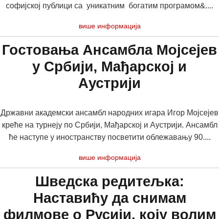
софијској публици са уникатним богатим програмом&....
више информација
Гостовања Ансамбла Мојсејев
у Србији, Мађарској и
Аустрији
Државни академски ансамбл народних игара Игор Мојсејев
креће на турнеју по Србији, Мађарској и Аустрији. Ансамбл
ће наступе у иностранству посветити облежавању 90....
више информација
Шведска редитељка:
Наставићу да снимам
филмове о Русији, коју волим