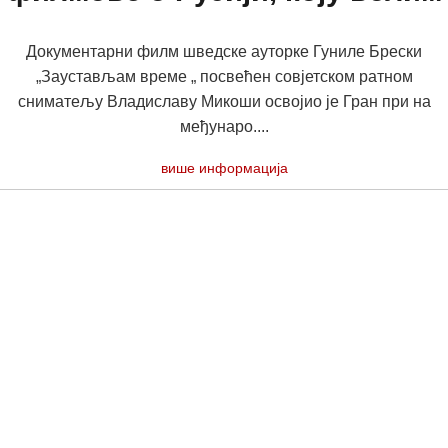
Документарни филм шведске ауторке Гуниле Брески
„Заустављам време „ посвећен совјетском ратном
сниматељу Владиславу Микоши освојио је Гран при на
међунаро....
више информација