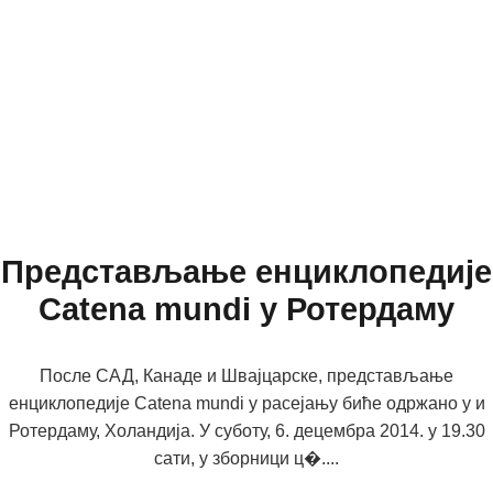
Представљање енциклопедије
Catena mundi у Ротердаму
После САД, Канаде и Швајцарске, представљање
енциклопедије Catena mundi у расејању биће одржано у и
Ротердаму, Холандија. У суботу, 6. децембра 2014. у 19.30
сати, у зборници ц�....