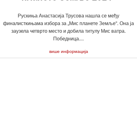
Рускиња Анастасија Трусова нашла се међу
финалисткињама избора за „Мис планете Земље“. Она ја
заузела четврто место и добила титулу Мис ватра.
Победница....
више информација