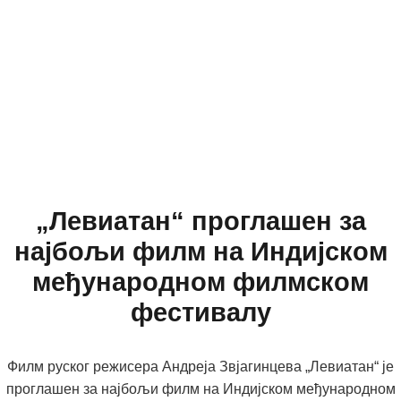
„Левиатан“ проглашен за
најбољи филм на Индијском
међународном филмском
фестивалу
Филм руског режисера Андреја Звјагинцева „Левиатан“ је
проглашен за најбољи филм на Индијском међународном