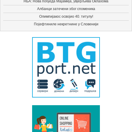
НБА: Нова побједа Мајамија, увјерљива Оклахома
Албанци затечени због споменика
Олимпијакос освојио 40. титулу!
Појефтиниле некретнине у Словенији