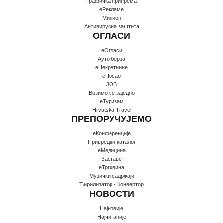
Графичка припрема
еРекламе
Милион
Антивирусна заштита
ОГЛАСИ
еОгласи
Ауто берза
еНекретнине
еПосао
JOB
Возимо се заједно
еТуризам
Hrvatska Travel
ПРЕПОРУЧУЈЕМО
еКонференције
Привредни каталог
еМедицина
Заставе
еТрговина
Музички садржаји
Ћирилизатор - Конвертор
НОВОСТИ
Најновије
Најчитаније