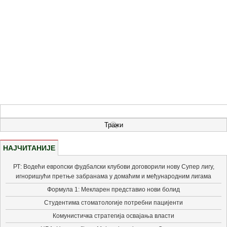
НАЈЧИТАНИЈЕ
РТ: Водећи европски фудбалски клубови договорили нову Супер лигу,
игноришући претње забранама у домаћим и међународним лигама
Формула 1: Мекларен представио нови болид
Студентима стоматологије потребни пацијенти
Комунистичка стратегија освајања власти