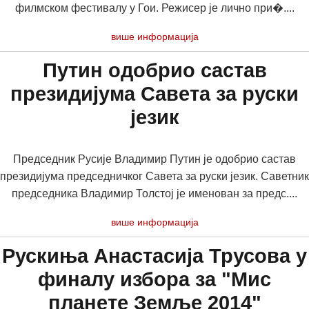
филмском фестивалу у Гои. Режисер је лично при�....
више информација
Путин одобрио састав
президијума Савета за руски
језик
Председник Русије Владимир Путин је одобрио састав
президијума председничког Савета за руски језик. Саветник
председника Владимир Толстој је именован за предс....
више информација
Рускиња Анастасија Трусова у
финалу избора за "Мис
планете Земље 2014"