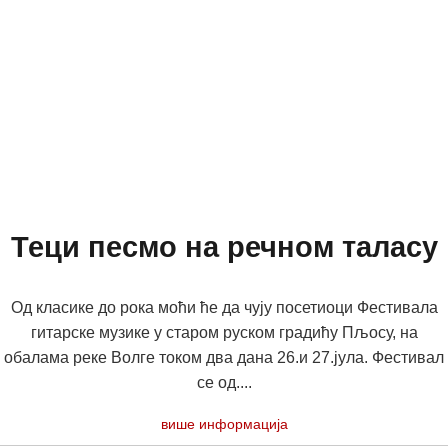
Теци песмо на речном таласу
Од класике до рока моћи ће да чују посетиоци Фестивала
гитарске музике у старом руском градићу Пљосу, на
обалама реке Волге током два дана 26.и 27.јула. Фестивал
се од....
више информација