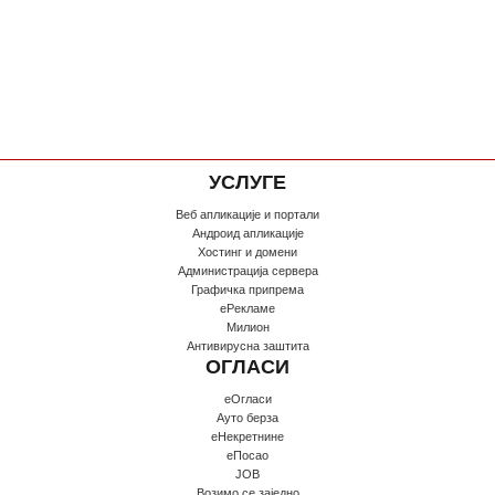
УСЛУГЕ
Веб апликације и портали
Андроид апликације
Хостинг и домени
Администрација сервера
Графичка припрема
еРекламе
Милион
Антивирусна заштита
ОГЛАСИ
еОгласи
Ауто берза
еНекретнине
еПосао
JOB
Возимо се заједно