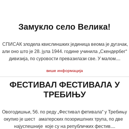
Замукло село Велика!
СПИСАК злодела квислиншких јединица веома је дугачак,
али оно што је 28. јула 1944. године учинила „Скендербег“
дивизија, по суровости превазилази све. У малом....
више информација
ФЕСТИВАЛ ФЕСТИВАЛА У
ТРЕБИЊУ
Овогодишњи, 56. по реду „Фестивал фетивала“ у Требињу
окупио је шест аматерских позоришпних трупа, по две
најуспешније које су на републичких фестив....