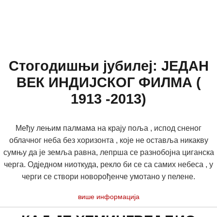
Стогодишњи јубилеј: ЈЕДАН
ВЕК ИНДИЈСКОГ ФИЛМА (
1913 -2013)
Међу лењим палмама на крају поља , испод сненог
облачног неба без хоризонта , које не оставља никакву
сумњу да је земља равна, лепрша се разнобојна циганска
черга. Одједном ниоткуда, рекло би се са самих небеса , у
черги се створи новорођенче умотано у пелене.
више информација