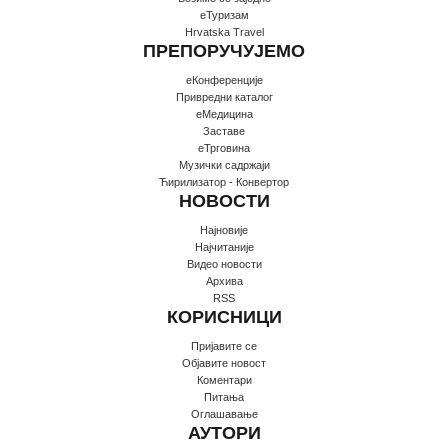
еТуризам
Hrvatska Travel
ПРЕПОРУЧУЈЕМО
еКонференције
Привредни каталог
еМедицина
Заставе
еТрговина
Музички садржаји
Ћирилизатор - Конвертор
НОВОСТИ
Најновије
Најчитаније
Видео новости
Архива
RSS
КОРИСНИЦИ
Пријавите се
Oбјавите новост
Коментари
Питања
Оглашавање
АУТОРИ