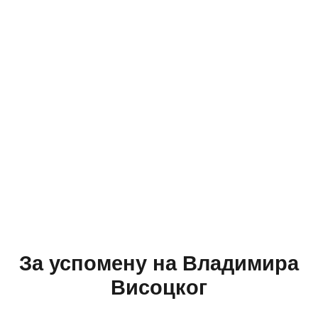
За успомену на Владимира
Висоцког