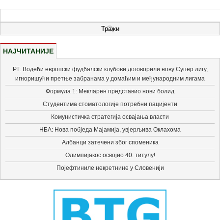
НАЈЧИТАНИЈЕ
РТ: Водећи европски фудбалски клубови договорили нову Супер лигу,
игноришући претње забранама у домаћим и међународним лигама
Формула 1: Мекларен представио нови болид
Студентима стоматологије потребни пацијенти
Комунистичка стратегија освајања власти
НБА: Нова побједа Мајамија, увјерљива Оклахома
Албанци затечени због споменика
Олимпијакос освојио 40. титулу!
Појефтиниле некретнине у Словенији