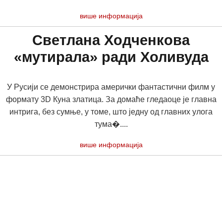
више информација
Светлана Ходченкова
«мутирала» ради Холивуда
У Русији се демонстрира амерички фантастични филм у
формату 3D Куна златица. За домаће гледаоце је главна
интрига, без сумње, у томе, што једну од главних улога
тума�....
више информација