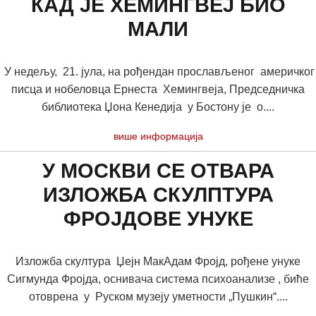
КАД ЈЕ ХЕМИНГВЕЈ БИО
МАЛИ
У недељу, 21. јула, на рођендан прослављеног америчког
писца и нобеловца Ернеста Хемингвеја, Председничка
библиотека Џона Кенедија у Бостону је о....
више информација
У МОСКВИ СЕ ОТВАРА
ИЗЛОЖБА СКУЛПТУРА
ФРОЈДОВЕ УНУКЕ
Изложба скултура Џејн МакАдам Фројд, рођене унуке
Сигмунда Фројда, оснивача система психоанализе , биће
отоврена у Руском музеју уметности „Пушкин“....