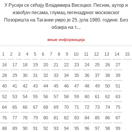
У Русији се сећају Владимира Висоцког. Песник, аутор и
извођач песама, глумац легенадрног московског
Позоришта на Таганки умро је 25. јула 1980. године. Без
обзира на т....
више информација
1
2
3
4
5
6
7
8
9
10
11
12
13
14
15
16
17
18
19
20
21
22
23
24
25
26
27
28
29
30
31
32
33
34
35
36
37
38
39
40
41
42
43
44
45
46
47
48
49
50
51
52
53
54
55
56
57
58
59
60
61
62
63
64
65
66
67
68
69
70
71
72
73
74
75
76
77
78
79
80
81
82
83
84
85
86
87
88
89
90
91
92
93
94
95
96
97
98
99