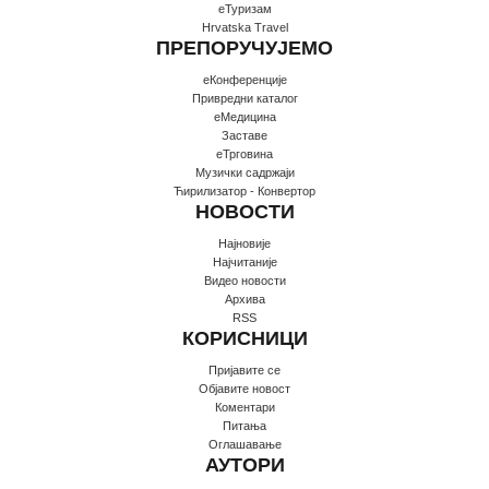
еТуризам
Hrvatska Travel
ПРЕПОРУЧУЈЕМО
еКонференције
Привредни каталог
еМедицина
Заставе
еТрговина
Музички садржаји
Ћирилизатор - Конвертор
НОВОСТИ
Најновије
Најчитаније
Видео новости
Архива
RSS
КОРИСНИЦИ
Пријавите се
Oбјавите новост
Коментари
Питања
Оглашавање
АУТОРИ