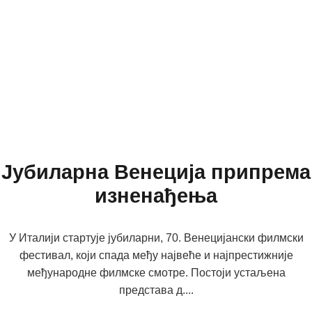
Јубиларна Венеција припрема
изненађења
У Италији стартује јубиларни, 70. Венецијански филмски
фестивал, који спада међу највеће и најпрестижније
међународне филмске смотре. Постоји устаљена
представа д....