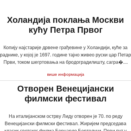
Холандија поклања Москви
кућу Петра Првог
Копију најстарије дрвене грађевине у Холандији, куће за
раднике, у којој је 1697. године тајно живео руски цар Петар
Први, током шегртовања на бродоградилишту, сагра�....
више информација
Отворен Венецијански
филмски фестивал
На италијанском острву Лиду отворен је 70. по реду
Венецијански филмски фестивал. Жиријем председава
класик светског филма Бернардо Бертолучи. Први пут у