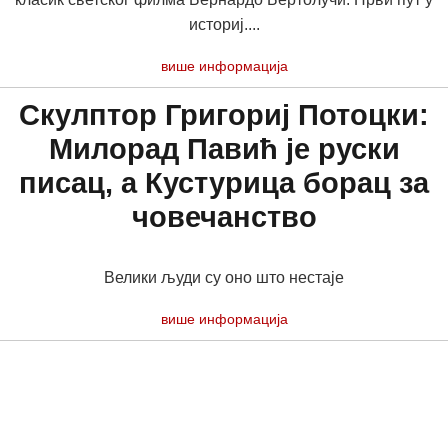
историј....
више информација
Скулптор Григориј Потоцки:
Милорад Павић је руски
писац, а Кустурица борац за
човечанство
Велики људи су оно што нестаје
више информација