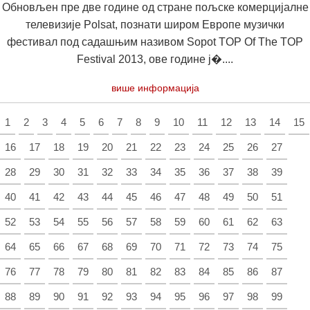
Обновљен пре две године од стране пољске комерцијалне
телевизије Polsat, познати широм Европе музички
фестивал под садашњим називом Sopot TOP Of The TOP
Festival 2013, ове године ј�....
више информација
1
2
3
4
5
6
7
8
9
10
11
12
13
14
15
16
17
18
19
20
21
22
23
24
25
26
27
28
29
30
31
32
33
34
35
36
37
38
39
40
41
42
43
44
45
46
47
48
49
50
51
52
53
54
55
56
57
58
59
60
61
62
63
64
65
66
67
68
69
70
71
72
73
74
75
76
77
78
79
80
81
82
83
84
85
86
87
88
89
90
91
92
93
94
95
96
97
98
99