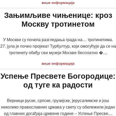
више информација
Зањимљиве чињенице: кроз
Москву тротинетом
У Москви су почела разгледања града на… тротинетима.
27. јула је почео пројекат ТурКултур, који омогућује да се на
тротинету обиђу сви музеји Москве бесплатно �....
више информација
Успење Пресвете Богородице:
од туге ка радости
Верници руске, српске, грузијске, јерусалимске и још
неколико православних цркава у свету су обележили један
од главних догађаја црквене године – Успење Пресве....