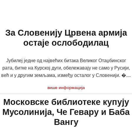
За Словенију Црвена армија
остаје ослободилац
Јубилеј једне од највећих битака Великог Отаџбинског
рата, битке на Курској дуги, обележавају не само у Русији,
већ и у другим земљама, између осталог у Словенији. �....
више информација
Московске библиотеке купују
Мусолинија, Че Гевару и Баба
Вангу