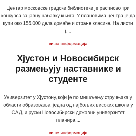
Центар московске градске библиотеке је расписао три
конкурса за јавну набавку књига. У плановима центра је да
купи око 155.000 дела домаће и стране класике. На листи
ј....
више информација
Хјустон и Новосибирск
размењују наставнике и
студенте
Универзитет у Хјустону, који је по мишљењу стручњака у
области образовања, једна од најбољих високих школа у
САД, и руски Новосибирски државни универзитет
планира....
више информација