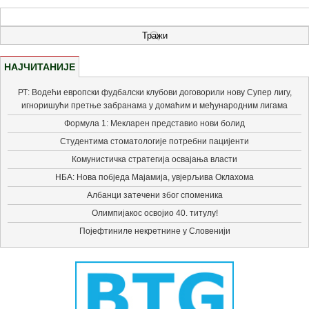
НАЈЧИТАНИЈЕ
РТ: Водећи европски фудбалски клубови договорили нову Супер лигу,
игноришући претње забранама у домаћим и међународним лигама
Формула 1: Мекларен представио нови болид
Студентима стоматологије потребни пацијенти
Комунистичка стратегија освајања власти
НБА: Нова побједа Мајамија, увјерљива Оклахома
Албанци затечени због споменика
Олимпијакос освојио 40. титулу!
Појефтиниле некретнине у Словенији