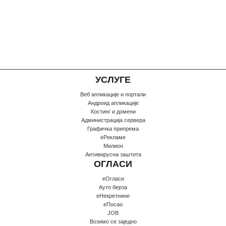
УСЛУГЕ
Веб апликације и портали
Андроид апликације
Хостинг и домени
Администрација сервера
Графичка припрема
еРекламе
Милион
Антивирусна заштита
ОГЛАСИ
еОгласи
Ауто берза
еНекретнине
еПосао
JOB
Возимо се заједно