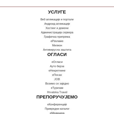
УСЛУГЕ
Веб апликације и портали
Андроид апликације
Хостинг и домени
Администрација сервера
Графичка припрема
еРекламе
Милион
Антивирусна заштита
ОГЛАСИ
еОгласи
Ауто берза
еНекретнине
еПосао
JOB
Возимо се заједно
еТуризам
Hrvatska Travel
ПРЕПОРУЧУЈЕМО
еКонференције
Привредни каталог
еМедицина