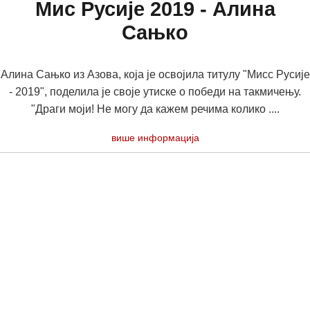
Мис Русије 2019 - Алина
Сањко
Алина Сањко из Азова, која је освојила титулу "Мисс Русије
- 2019", поделила је своје утиске о победи на такмичењу.
"Драги моји! Не могу да кажем речима колико ....
више информација