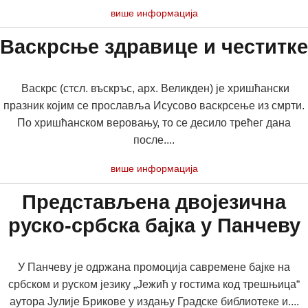
више информација
Васкрсње здравице и честитке
Васкрс (стсл. въскръс, арх. Великден) је хришћански
празник којим се прославља Исусово васкрсење из смрти.
По хришћанском веровању, то се десило трећег дана
после....
више информација
Представљена двојезична
руско-србска бајка у Панчеву
У Панчеву је одржана промоција савремене бајке на
србском и руском језику „Јежић у гостима код трешњица“
аутора Јулије Брикове у издању Градске библиотеке и....