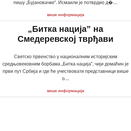
пишу „Бујановачке“. Исмаили је потврдио д�....
више информација
„Битка нација” на
Смедеревској тврђави
Светско првенство у националним историјским
средњовековним борбама „Битка нација”, чији домаћин је
први пут Србија и где ће учествовати представници више
о....
више информација