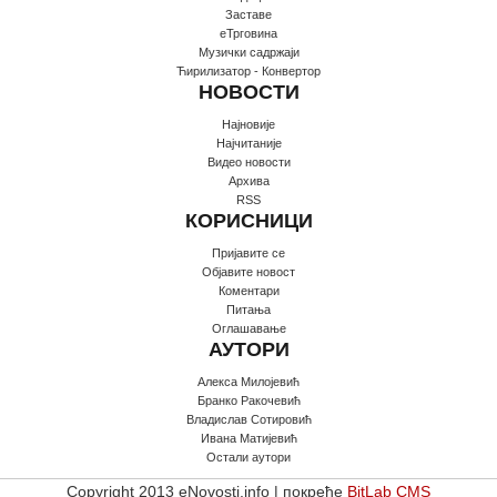
Заставе
еТрговина
Музички садржаји
Ћирилизатор - Конвертор
НОВОСТИ
Најновије
Најчитаније
Видео новости
Архива
RSS
КОРИСНИЦИ
Пријавите се
Oбјавите новост
Коментари
Питања
Оглашавање
АУТОРИ
Алекса Милојевић
Бранко Ракочевић
Владислав Сотировић
Ивана Матијевић
Остали аутори
Copyright 2013 eNovosti.info | покреће
BitLab CMS