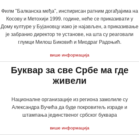
Филм "Балканска међа", инспирисан ратним догађајима на
Косову и Метохији 1999. године, неће се приказивати у
Дому културе у Бујановцу иако је најављен, а приказивање
је забранио директор те установе, на шта су реаговали
глумци Милош Биковић и Миодраг Радоњић.
више информација
Буквар за све Србе ма где
живели
Националне организације из региона замолиле су
Александра Вучића да буде покровитељ израде и
штампања јединственог србског буквара
више информација