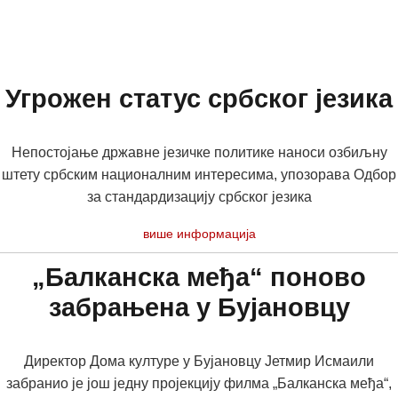
Угрожен статус србског језика
Непостојање државне језичке политике наноси озбиљну
штету србским националним интересима, упозорава Одбор
за стандардизацију србског језика
више информација
„Балканска међа“ поново
забрањена у Бујановцу
Директор Дома културе у Бујановцу Јетмир Исмаили
забранио је још једну пројекцију филма „Балканска међа“,