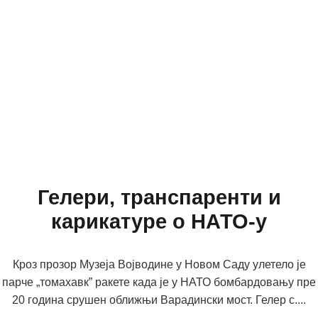
Гелери, транспаренти и
карикатуре о НАТО-у
Кроз прозор Музеја Војводине у Новом Саду улетело је
парче „томахавк” ракете када је у НАТО бомбардовању пре
20 година срушен оближњи Варадински мост. Гелер с....