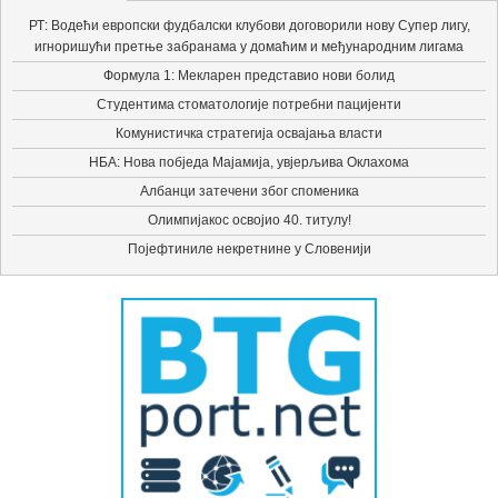
РТ: Водећи европски фудбалски клубови договорили нову Супер лигу,
игноришући претње забранама у домаћим и међународним лигама
Формула 1: Мекларен представио нови болид
Студентима стоматологије потребни пацијенти
Комунистичка стратегија освајања власти
НБА: Нова побједа Мајамија, увјерљива Оклахома
Албанци затечени због споменика
Олимпијакос освојио 40. титулу!
Појефтиниле некретнине у Словенији