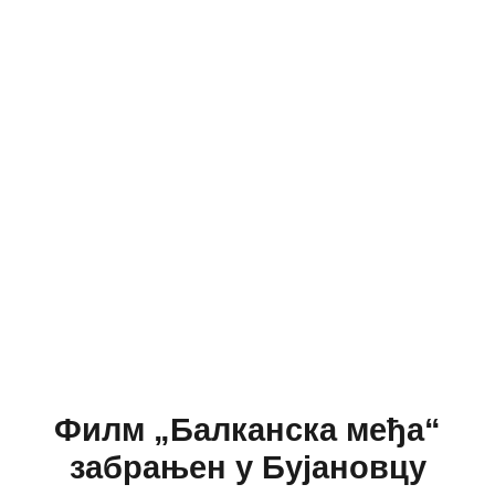
Филм „Балканска међа“
забрањен у Бујановцу