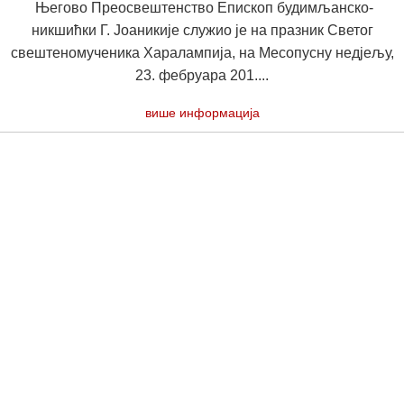
Његово Преосвештенство Епископ будимљанско-
никшићки Г. Јоаникије служио је на празник Светог
свештеномученика Харалампија, на Месопусну недјељу,
23. фебруара 201....
више информација