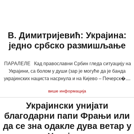
В. Димитријевић: Украјина:
једно србско размишљање
ПАРАЛЕЛЕ Кад православни Србин гледа ситуацију на
Украјини, са болом у души (зар је могуће да је банда
украјинских нациста насрнула и на Кијево – Печерск�....
више информација
Украјински унијати
благодарни папи Фрањи или
да се зна одакле дува ветар у