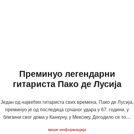
Преминуо легендарни
гитариста Пако де Лусија
Један од највећих гитариста свих времена, Пако де Лусија,
преминуо је од последица срчаног удара у 67. години, у
близини свог дома у Канкуну, у Мексику. Догодило се то....
више информација