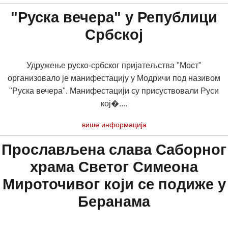
"Руска вечера" у Републици
Србској
Удружење руско-србског пријатељства "Мост"
организовало је манифестацију у Модричи под називом
"Руска вечера". Манифестацији су присуствовали Руси
кој�....
више информација
Прослављена слава Саборног
храма Светог Симеона
Мироточивог који се подиже у
Беранама