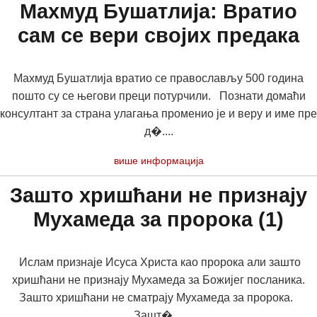
Махмуд Бушатлија: Вратио
сам се вери својих предака
Махмуд Бушатлија вратио се православљу 500 година
пошто су се његови преци потурчили. Познати домаћи
консултант за страна улагања променио је и веру и име пре
д�....
више информација
Зашто хришћани не признају
Мухамеда за пророка (1)
Ислам признаје Исуса Христа као пророка али зашто
хришћани не признају Мухамеда за Божијег посланика.
Зашто хришћани не сматрају Мухамеда за пророка.
Зашт�....