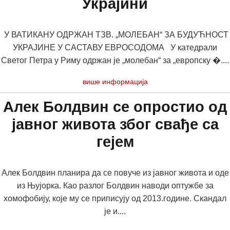
Украјини
У ВАТИКАНУ ОДРЖАН ТЗВ. „МОЛЕБАН“ ЗА БУДУЋНОСТ
УКРАЈИНЕ У САСТАВУ ЕВРОСОДОМА У катедрали
Светог Петра у Риму одржан је „молебан“ за „европску �....
више информација
Алек Болдвин се опростио од
јавног живота због свађе са
гејем
Алек Болдвин планира да се повуче из јавног живота и оде
из Њујорка. Као разлог Болдвин наводи оптужбе за
хомофобију, које му се приписују од 2013.године. Скандал
је и....