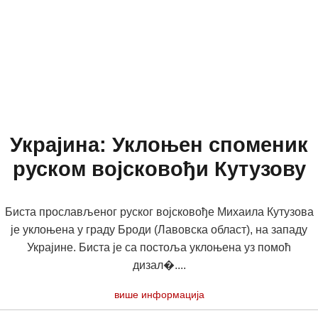
Украјина: Уклоњен споменик
руском војсковођи Кутузову
Биста прослављеног руског војсковође Михаила Кутузова
је уклоњена у граду Броди (Лавовска област), на западу
Украјине. Биста је са постоља уклоњена уз помоћ
дизал�....
више информација