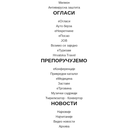
Милион
Антивирусна заштита
ОГЛАСИ
еОгласи
Ауто берза
еНекретнине
еПосао
JOB
Возимо се заједно
еТуризам
Hrvatska Travel
ПРЕПОРУЧУЈЕМО
еКонференције
Привредни каталог
еМедицина
Заставе
еТрговина
Музички садржаји
Ћирилизатор - Конвертор
НОВОСТИ
Најновије
Најчитаније
Видео новости
Архива