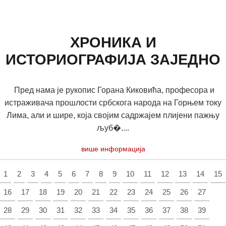
ХРОНИКА И
ИСТОРИОГРАФИЈА ЗАЈЕДНО
Пред нама је рукопис Горана Киковића, професора и
истраживача прошлости србскога народа на Горњем току
Лима, али и шире, која својим садржајем плијени пажњу
љуб�....
више информација
1
2
3
4
5
6
7
8
9
10
11
12
13
14
15
16
17
18
19
20
21
22
23
24
25
26
27
28
29
30
31
32
33
34
35
36
37
38
39