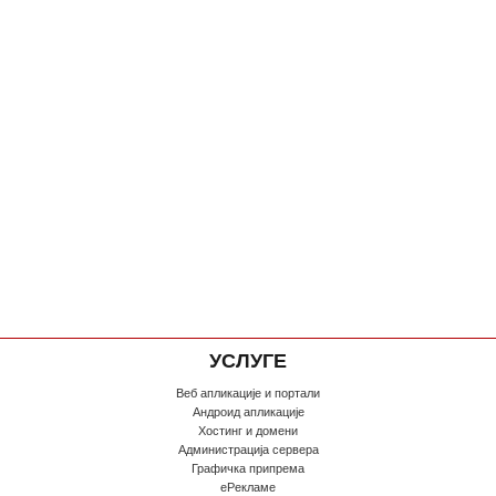
УСЛУГЕ
Веб апликације и портали
Андроид апликације
Хостинг и домени
Администрација сервера
Графичка припрема
еРекламе