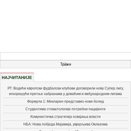
НАЈЧИТАНИЈЕ
РТ: Водећи европски фудбалски клубови договорили нову Супер лигу,
игноришући претње забранама у домаћим и међународним лигама
Формула 1: Мекларен представио нови болид
Студентима стоматологије потребни пацијенти
Комунистичка стратегија освајања власти
НБА: Нова побједа Мајамија, увјерљива Оклахома