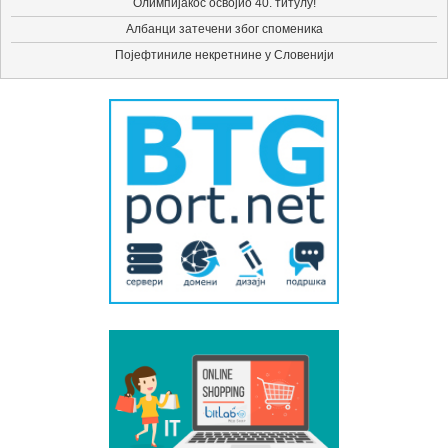
Олимпијакос освојио 40. титулу!
Албанци затечени због споменика
Појефтиниле некретнине у Словенији