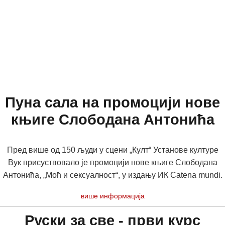
Пуна сала на промоцији нове
књиге Слободана Антонића
Пред више од 150 људи у сцени „Култ“ Установе културе
Вук присуствовало је промоцији нове књиге Слободана
Антонића, „Моћ и сексуалност“, у издању ИК Catena mundi.
више информација
Руски за све - први курс