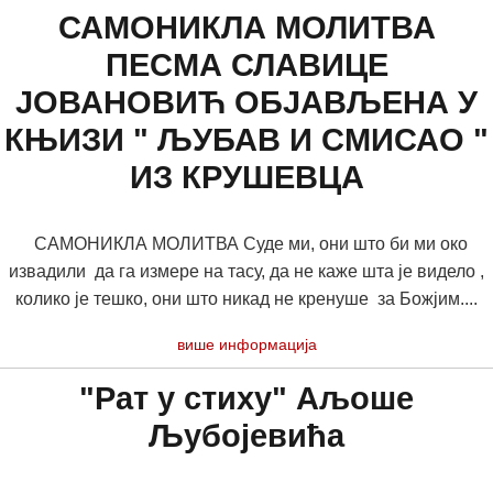
САМОНИКЛА МОЛИТВА
ПЕСМА СЛАВИЦЕ
ЈОВАНОВИЋ ОБЈАВЉЕНА У
КЊИЗИ " ЉУБАВ И СМИСАО "
ИЗ КРУШЕВЦА
САМОНИКЛА МОЛИТВА Суде ми, они што би ми око
извадили да га измере на тасу, да не каже шта је видело ,
колико је тешко, они што никад не кренуше за Божјим....
више информација
"Рат у стиху" Аљоше
Љубојевића