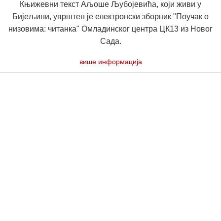
Књижевни текст Аљоше Љубојевића, који живи у
Бијељини, уврштен је електронски зборник "Поучак о
низовима: читанка" Омладинског центра ЦК13 из Новог
Сада.
више информација