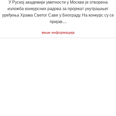
У Руској академији уметности у Москви је отворена
изложба конкурсних радова за пројекат унутрашњег
уређења Храма Светог Саве у Београду. На конкурс су се
пријав....
више информација