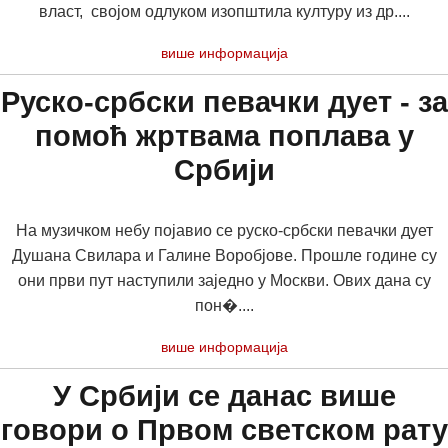
власт, својом одлуком изопштила културу из др....
више информација
Руско-србски певачки дует - за
помоћ жртвама поплава у
Србији
На музичком небу појавио се руско-србски певачки дует
Душана Свилара и Галине Воробјове. Прошле године су
они први пут наступили заједно у Москви. Ових дана су
пон�....
више информација
У Србији се данас више
говори о Првом светском рату