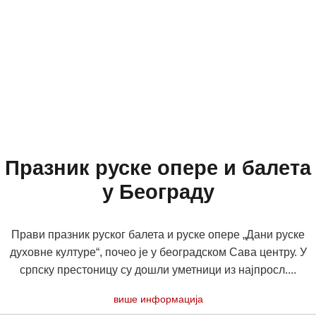
Празник руске опере и балета
у Београду
Прави празник руског балета и руске опере „Дани руске
духовне културе“, почео је у београдском Сава центру. У
српску престоницу су дошли уметници из најпросл....
више информација