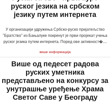
руског језика на србском
језику путем интернета
У организацији удружења Србско-руско пријатељство
"Братство" из Бањалуке покренут је први пројекат учења
руског језика путем интернета. Поред ове активност�....
више информација
Више од педесет радова
руских уметника
представљено на конкурсу за
унутрашње уређење Храма
Светог Саве у Београду