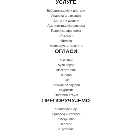
УСЛУГЕ
Веб апликације и портали
Андроид апликације
Хостинг и домени
Администрација сервера
Графичка припрема
еРекламе
Милион
Антивирусна заштита
ОГЛАСИ
еОгласи
Ауто берза
еНекретнине
еПосао
JOB
Возимо се заједно
еТуризам
Hrvatska Travel
ПРЕПОРУЧУЈЕМО
еКонференције
Привредни каталог
еМедицина
Заставе
еТрговина