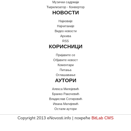
Музички садржаји
Ћирилизатор - Конвертор
НОВОСТИ
Најновије
Најчитаније
Видео новости
Архива
RSS
КОРИСНИЦИ
Пријавите се
Oбјавите новост
Коментари
Питања
Оглашавање
АУТОРИ
Алекса Милојевић
Бранко Ракочевић
Владислав Сотировић
Ивана Матијевић
Остали аутори
Copyright 2013 eNovosti.info | покреће
BitLab CMS