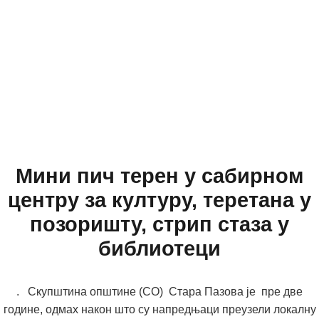
Мини пич терен у сабирном
центру за културу, теретана у
позоришту, стрип стаза у
библиотеци
. Скупштина општине (СО) Стара Пазова је пре две
године, одмах након што су напредњаци преузели локалну