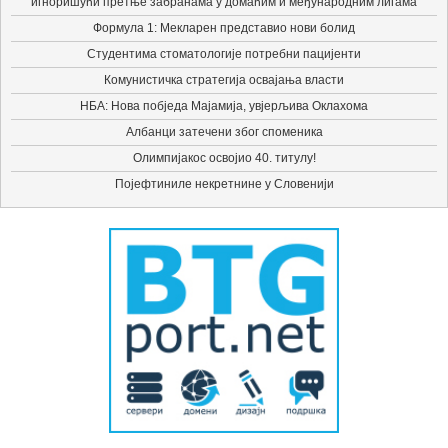
игноришући претње забранама у домаћим и међународним лигама
Формула 1: Мекларен представио нови болид
Студентима стоматологије потребни пацијенти
Комунистичка стратегија освајања власти
НБА: Нова побједа Мајамија, увјерљива Оклахома
Албанци затечени због споменика
Олимпијакос освојио 40. титулу!
Појефтиниле некретнине у Словенији