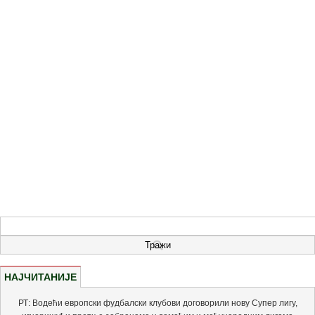
НАЈЧИТАНИЈЕ
РТ: Водећи европски фудбалски клубови договорили нову Супер лигу,