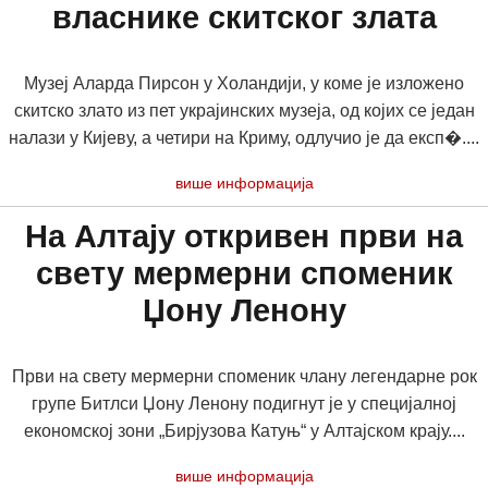
власнике скитског злата
Музеј Аларда Пирсон у Холандији, у коме је изложено
скитско злато из пет украјинских музеја, од којих се један
налази у Кијеву, а четири на Криму, одлучио је да експ�....
више информација
На Алтају откривен први на
свету мермерни споменик
Џону Ленону
Први на свету мермерни споменик члану легендарне рок
групе Битлси Џону Ленону подигнут је у специјалној
економској зони „Бирјузова Катуњ“ у Алтајском крају....
више информација