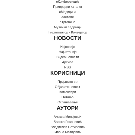
еКонференције
Привредни каталог
еМедицина
Заставе
еТрговина
Музички садржаји
Ћирилизатор - Конвертор
НОВОСТИ
Најновије
Најчитаније
Видео новости
Архива
RSS
КОРИСНИЦИ
Пријавите се
Oбјавите новост
Коментари
Питања
Оглашавање
АУТОРИ
Алекса Милојевић
Бранко Ракочевић
Владислав Сотировић
Ивана Матијевић