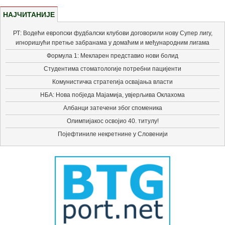
НАЈЧИТАНИЈЕ
РТ: Водећи европски фудбалски клубови договорили нову Супер лигу,
игноришући претње забранама у домаћим и међународним лигама
Формула 1: Мекларен представио нови болид
Студентима стоматологије потребни пацијенти
Комунистичка стратегија освајања власти
НБА: Нова побједа Мајамија, увјерљива Оклахома
Албанци затечени због споменика
Олимпијакос освојио 40. титулу!
Појефтиниле некретнине у Словенији