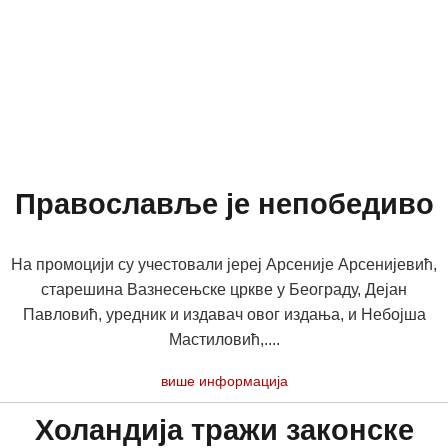
Православље је непобедиво
На промоцији су учестовали јереј Арсеније Арсенијевић,
старешина Вазнесењске цркве у Београду, Дејан
Павловић, уредник и издавач овог издања, и Небојша
Мастиловић,....
више информација
Холандија тражи законске