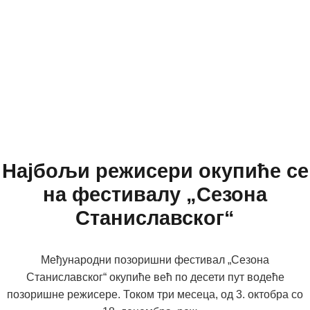
Најбољи режисери окупиће се
на фестивалу „Сезона
Станиславског“
Међународни позоришни фестивал „Сезона
Станиславског“ окупиће већ по десети пут водеће
позоришне режисере. Током три месеца, од 3. октобра со