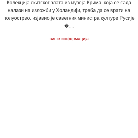
Колекција скитског злата из музеја Крима, која се сада
налази на изложби у Холандији, треба да се врати на
полуострво, изјавио је саветник министра културе Русије
�....
више информација