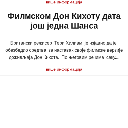
више информација
Филмском Дон Кихоту дата
још једна Шанса
Британски режисер Тери Хилиам је изјавио да је
обезбедио средтва за наставак своје филмске верзије
доживљаја Дон Кихота. По његовим речима саку....
више информација