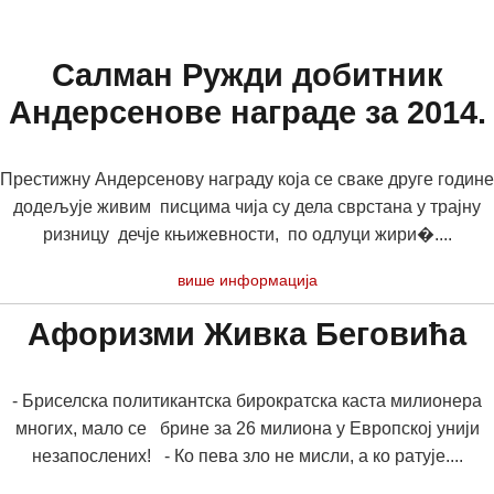
Салман Ружди добитник
Андерсенове награде за 2014.
Престижну Андерсенову награду која се сваке друге године
додељује живим писцима чија су дела сврстана у трајну
ризницу дечје књижевности, по одлуци жири�....
више информација
Афоризми Живка Беговића
- Бриселска политикантска бирократска каста милионера
многих, мало се брине за 26 милиона у Европској унији
незапослених! - Ко пева зло не мисли, а ко ратује....