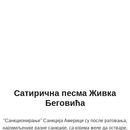
Сатирична песма Живка
Беговића
"Санкционирање" Санкција Америци су после ратовања,
најомиљеније разне санкције, са којима желе да остваре,