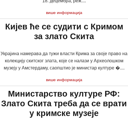
18. децембра, реж....
више информација
Кијев ће се судити с Кримом
за злато Скита
Украјина намерава да тужи власти Крима за своје право на
колекцију скитског злата, које се налази у Археолошком
музеју у Амстердаму, саопштио је министар културе �....
више информација
Министарство културе РФ:
Злато Скита треба да се врати
у кримске музеје