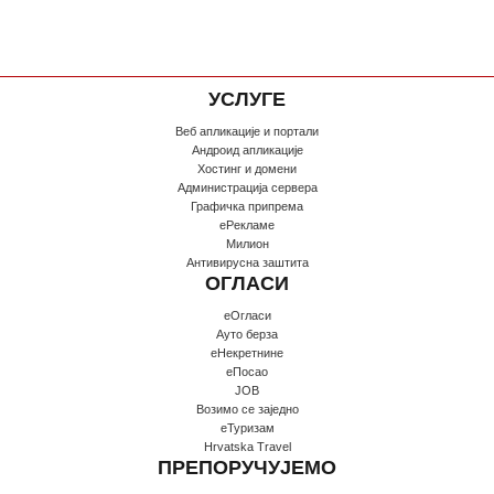
УСЛУГЕ
Веб апликације и портали
Андроид апликације
Хостинг и домени
Администрација сервера
Графичка припрема
еРекламе
Милион
Антивирусна заштита
ОГЛАСИ
еОгласи
Ауто берза
еНекретнине
еПосао
JOB
Возимо се заједно
еТуризам
Hrvatska Travel
ПРЕПОРУЧУЈЕМО