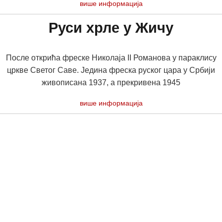
више информација
Руси хрле у Жичу
После открића фреске Николаја II Романова у параклису
цркве Светог Саве. Једина фреска руског цара у Србији
живописана 1937, а прекривена 1945
више информација