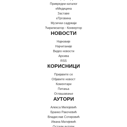
Привредни каталог
еМедицина
Заставе
еТрговина
Музички садржаји
Ћирилизатор - Конвертор
НОВОСТИ
Најновије
Најчитаније
Видео новости
Архива
RSS
КОРИСНИЦИ
Пријавите се
Oбјавите новост
Коментари
Питања
Оглашавање
АУТОРИ
Алекса Милојевић
Бранко Ракочевић
Владислав Сотировић
Ивана Матијевић
Остали аутори