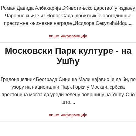
Роман Давида Албахарија „Животињско царство“ у издању
Чаробне књиге из Новог Сада, добитник је овогодишње
престижне књижевне награде „Исидора Секулић&ldqu....
више информација
Московски Парк културе - на
Ушћу
Градоначелник Београда Синиша Мали најавио је да би, по
узору на национални Парк Горки у Москви, србска
престоница могла да уреди зелену површину на Ушћу. Оно
што....
више информација