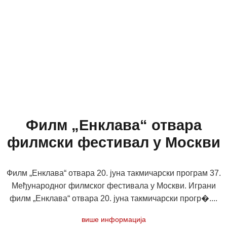
Филм „Енклава“ отвара
филмски фестивал у Москви
Филм „Енклава“ отвара 20. јуна такмичарски програм 37.
Међународног филмског фестивала у Москви. Играни
филм „Енклава“ отвара 20. јуна такмичарски прогр�....
више информација