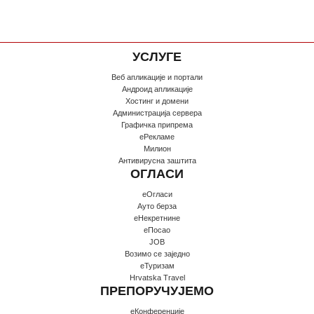
УСЛУГЕ
Веб апликације и портали
Андроид апликације
Хостинг и домени
Администрација сервера
Графичка припрема
еРекламе
Милион
Антивирусна заштита
ОГЛАСИ
еОгласи
Ауто берза
еНекретнине
еПосао
JOB
Возимо се заједно
еТуризам
Hrvatska Travel
ПРЕПОРУЧУЈЕМО
еКонференције