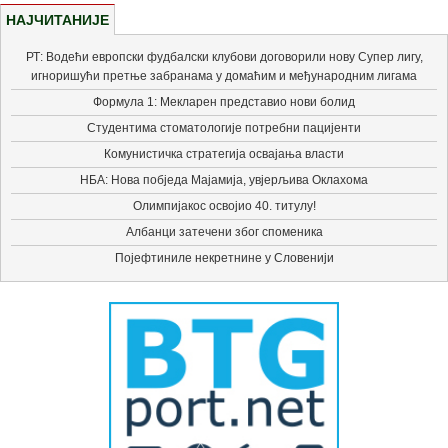
НАЈЧИТАНИЈЕ
РТ: Водећи европски фудбалски клубови договорили нову Супер лигу,
игноришући претње забранама у домаћим и међународним лигама
Формула 1: Мекларен представио нови болид
Студентима стоматологије потребни пацијенти
Комунистичка стратегија освајања власти
НБА: Нова побједа Мајамија, увјерљива Оклахома
Олимпијакос освојио 40. титулу!
Албанци затечени због споменика
Појефтиниле некретнине у Словенији