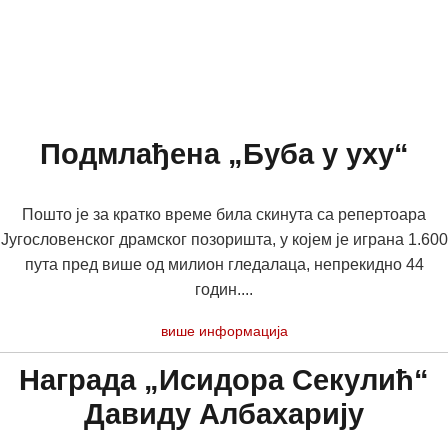
Подмлађена „Буба у уху“
Пошто је за кратко време била скинута са репертоара
Југословенског драмског позоришта, у којем је играна 1.600
пута пред више од милион гледалаца, непрекидно 44
годин....
више информација
Награда „Исидора Секулић“
Давиду Албахарију