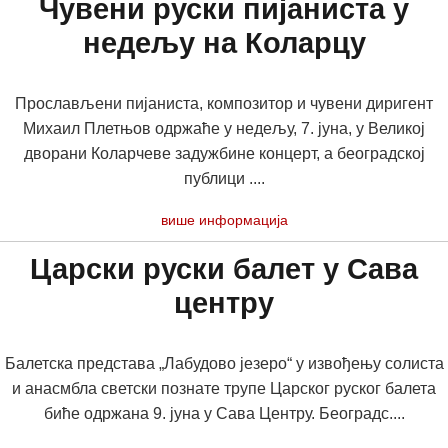
Чувени руски пијаниста у
недељу на Коларцу
Прослављени пијаниста, композитор и чувени диригент
Михаил Плетњов одржаће у недељу, 7. јуна, у Великој
дворани Коларчеве задужбине концерт, а београдској
публици ....
више информација
Царски руски балет у Сава
центру
Балетска представа „Лабудово језеро“ у извођењу солиста
и анасмбла светски познате трупе Царског руског балета
биће одржана 9. јуна у Сава Центру. Београдс....