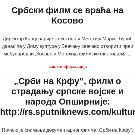
Србски филм се враћа на
Косово
Директор Канцеларије за Косово и Метохију Марко Ђурић
данас ће у Дому културе у Звечану свечано отворити први
међународни „Косово и Метохија филмски фестивал&l....
више информација
„Срби на Крфу“, филм о
страдању српске војске и
народа Опширније:
http://rs.sputniknews.com/kult
Почело је снимање документарног филма „Срби на Крфу“,