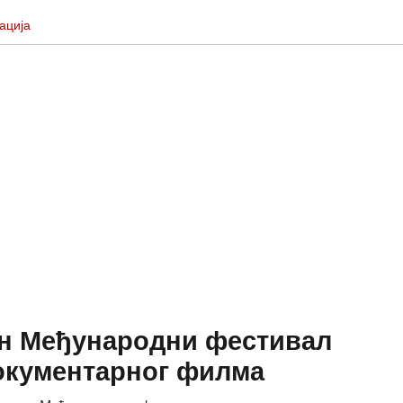
ација
н Међународни фестивал
окументарног филма