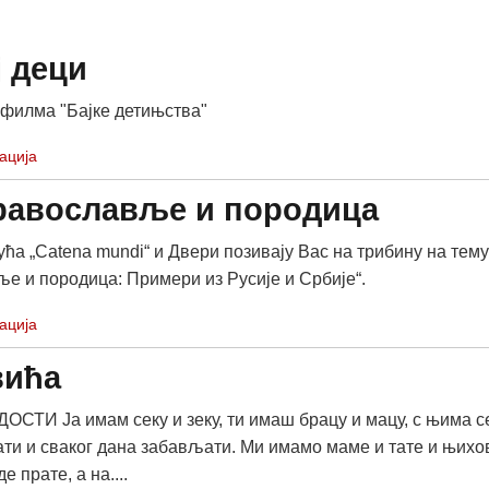
 деци
 филма "Бајке детињства"
ација
Православље и породица
ућа „Catena mundi“ и Двери позивају Вас на трибину на тему
е и породица: Примери из Русије и Србије“.
ација
вића
СТИ Ја имам секу и зеку, ти имаш брацу и мацу, с њима с
ти и сваког дана забављати. Ми имамо маме и тате и њихо
е прате, а на....