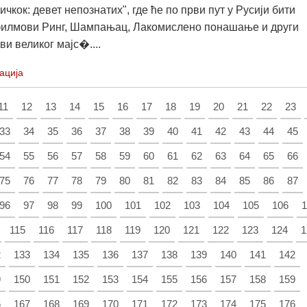
чкок: девет непознатих", где ће по први пут у Русији бити
филмови Ринг, Шампањац, Лакомислено понашање и други
и великог мајс�....
ација
11
12
13
14
15
16
17
18
19
20
21
22
23
33
34
35
36
37
38
39
40
41
42
43
44
45
54
55
56
57
58
59
60
61
62
63
64
65
66
75
76
77
78
79
80
81
82
83
84
85
86
87
96
97
98
99
100
101
102
103
104
105
106
1
115
116
117
118
119
120
121
122
123
124
1
2
133
134
135
136
137
138
139
140
141
142
9
150
151
152
153
154
155
156
157
158
159
6
167
168
169
170
171
172
173
174
175
176