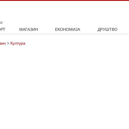
ти
РТ
МАГАЗИН
ЕКОНОМИЈА
ДРУШТВО
ал
Занимљивости
Посао
Интервју
зин
>
Култура
ка
Култура
Аутомобили
ото
Наука и технологија
Некретнине
Образовање
Шоу бизнис