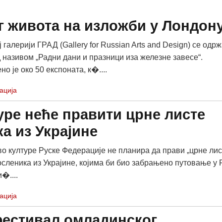
г живота на изложби у Лондон
 галерији ГРАД (Gallery for Russian Arts and Design) се одр
 називом „Радни дани и празници иза железне завесе“.
 је око 50 експоната, к�....
ација
ре неће правити црне листе
а из Украјине
о културе Руске Федерације не планира да прави „црне лис
осленика из Украјине, којима би био забрањено путовање у 
�....
ација
фестивал омладинског