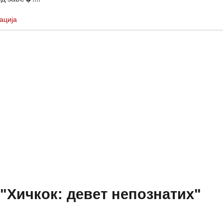
ација
"Хичкок: девет непознатих"