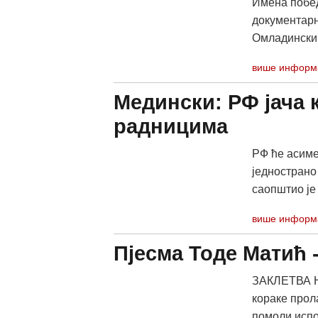
Имена побе
документарн
Омладински 
више информ
Медински: РФ јача 
радницима
РФ ће асиме
једнострано
саопштио је
више информ
Пјесма Тоде Матић 
ЗАКЛЕТВА 
кораке прол
помоли испо