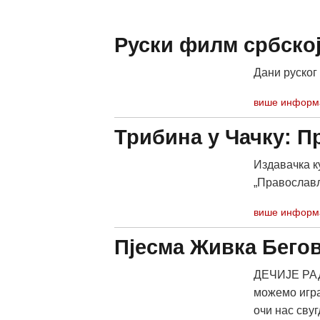
Руски филм србској
Дани руског
више информ
Трибина у Чачку: 
Издавачка к
„Православљ
више информ
Пјесма Живка Бего
ДЕЧИЈЕ РАДО
можемо игра
очи нас свугд