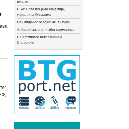
власти
НБА: Нова побједа Мајамија,
у
увјерљива Оклахома
Олимпијакос освојио 40. титулу!
жава
Албанци затечени због споменика
Појефтиниле некретнине у
Словенији
те“
РФ,