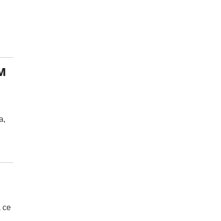
м
а,
 се