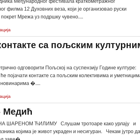
дника Међународног фестивала краткометражног
ог филма 12 Духовних веза, који је организовао руски
покрет Мрежа уз подршку чувено....
ација
контакте са пољским културни
трично одговорити Пољској на суспензију Године културе:
 ће појачати контакте са пољским колективима и уметницим
 новинарима �....
ација
- Медић
НА ШАРЕНОМ ЋИЛИМУ Слушам тротоаре како урлају и
азника којима је живот украден и несигуран. Чекам јутро да
д заве�....