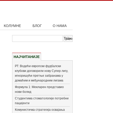
КОЛУМНЕ
БЛОГ
О НАМА
НАЈЧИТАНИЈЕ
РТ: Водећи европски фудбалски
клубови договорили нову Супер лигу,
игноришући претње забранама у
домаћим и међународним лигама
Формула 1: Мекларен представио
нови болид
Студентима стоматологије потребни
пацијенти
Комунистичка стратегија освајања