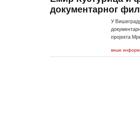
документарног фил
У Вишеграду
документарн
пројекта Мре
више информ