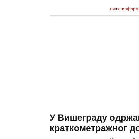
више информ
У Вишеграду одржа
краткометражног д