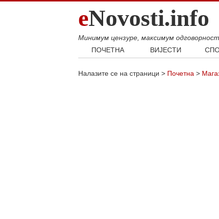
e
Novosti.info
Минимум цензуре, максимум одговорнос
ПОЧЕТНА
ВИЈЕСТИ
СПО
Свијет
Фудб
Налазите се на страници >
Почетна
>
Мага
Балкан
Кошар
Србија
Аутом
Република Српска
Хроника