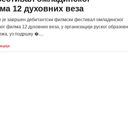
ма 12 духовних веза
 je завршен дебитантски филмски фестивал омладинског
ог филма 12 духовних веза, у организацији руског образовн
жа, уз подршку �....
ација