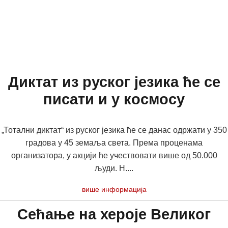
Диктат из руског језика ће се
писати и у космосу
„Тотални диктат“ из руског језика ће се данас одржати у 350
градова у 45 земаља света. Према проценама
организатора, у акцији ће учествовати више од 50.000
људи. Н....
више информација
Сећање на хероје Великог