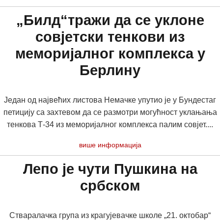
„Билд“тражи да се уклоне
совјетски тенкови из
меморијалног комплекса у
Берлину
Један од највећих листова Немачке упутио је у Бундестаг
петицију са захтевом да се размотри могућност уклањања
тенкова Т-34 из меморијалног комплекса палим совјет....
више информација
Лепо је чути Пушкина на
србском
Стваралачка група из крагујевачке школе „21. октобар“