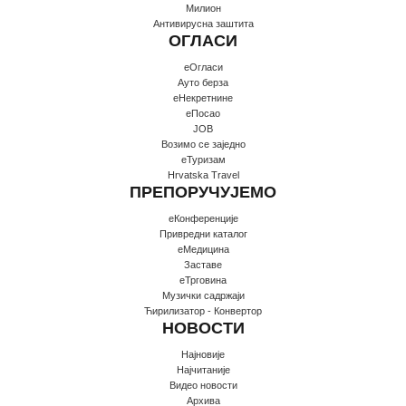
Милион
Антивирусна заштита
ОГЛАСИ
еОгласи
Ауто берза
еНекретнине
еПосао
JOB
Возимо се заједно
еТуризам
Hrvatska Travel
ПРЕПОРУЧУЈЕМО
еКонференције
Привредни каталог
еМедицина
Заставе
еТрговина
Музички садржаји
Ћирилизатор - Конвертор
НОВОСТИ
Најновије
Најчитаније
Видео новости
Архива