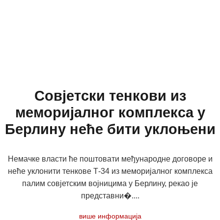
Совјетски тенкови из
меморијалног комплекса у
Берлину неће бити уклоњени
Немачке власти ће поштовати међународне договоре и
неће уклонити тенкове Т-34 из меморијалног комплекса
палим совјетским војницима у Берлину, рекао је
представни�....
више информација