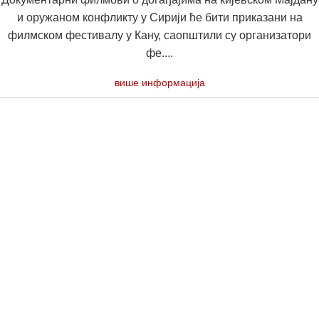
и оружаном конфликту у Сирији ће бити приказани на
филмском фестивалу у Кану, саопштили су организатори
фе....
више информација