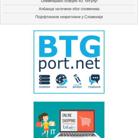
Олимпијакос освојио 40. титулу!
Албанци затечени због споменика
Појефтиниле некретнине у Словенији