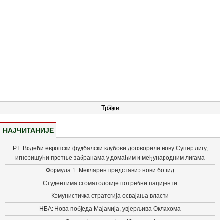
НАЈЧИТАНИЈЕ
РТ: Водећи европски фудбалски клубови договорили нову Супер лигу,
игноришући претње забранама у домаћим и међународним лигама
Формула 1: Мекларен представио нови болид
Студентима стоматологије потребни пацијенти
Комунистичка стратегија освајања власти
НБА: Нова побједа Мајамија, увјерљива Оклахома