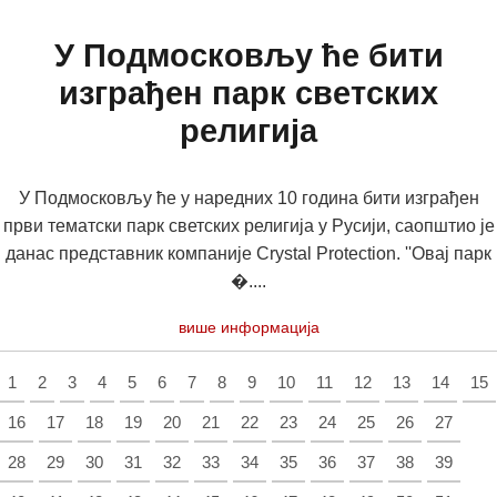
У Подмосковљу ће бити
изграђен парк светских
религија
У Подмосковљу ће у наредних 10 година бити изграђен
први тематски парк светских религија у Русији, саопштио је
данас представник компаније Crystal Protection. ''Овај парк
�....
више информација
1
2
3
4
5
6
7
8
9
10
11
12
13
14
15
16
17
18
19
20
21
22
23
24
25
26
27
28
29
30
31
32
33
34
35
36
37
38
39