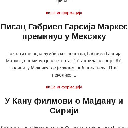
физи....
више информација
Писац Габриел Гарсија Маркес
преминуо у Мексику
Познати писац колумбијског порекла, Габриел Гарсија
Маркес, преминуо је у четвртак 17. априла, у својој 87.
години, у Мексику где је живео већ пола века. Пре
неколико....
више информација
У Кану филмови о Мајдану и
Сирији
Документарни филмови о догађајима на кијевском Мајдану