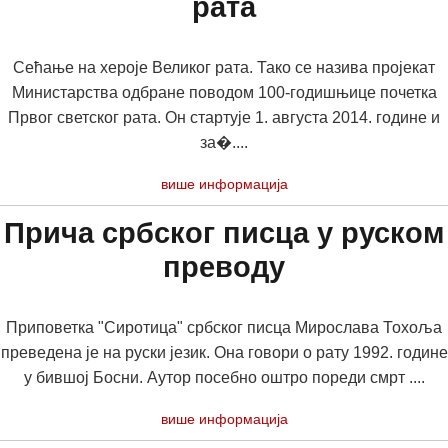
рата
Сећање на хероје Великог рата. Тако се назива пројекат
Министарства одбране поводом 100-годишњице почетка
Првог светског рата. Он стартује 1. августа 2014. године и
за�....
више информација
Прича србског писца у руском
преводу
Приповетка "Сиротица" србског писца Мирослава Тохоља
преведена је на руски језик. Она говори о рату 1992. године
у бившој Босни. Аутор посебно оштро пореди смрт ....
више информација