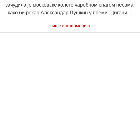
зачудила је московске колеге чаробном снагом песама,
како би рекао Александар Пушкин у поеми „Цигани....
више информација