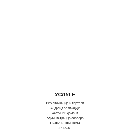
УСЛУГЕ
Веб апликације и портали
Андроид апликације
Хостинг и домени
Администрација сервера
Графичка припрема
еРекламе