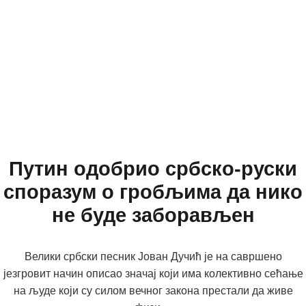
Путин одобрио србско-руски
споразум о гробљима да нико
не буде заборављен
Велики србски песник Јован Дучић је на савршено
језгровит начин описао значај који има колективно сећање
на људе који су силом вечног закона престали да живе