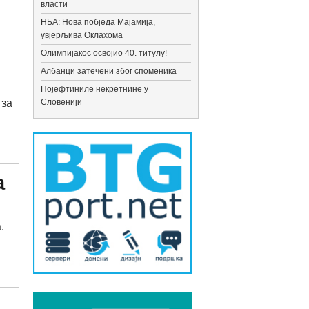
власти
НБА: Нова побједа Мајамија,
увјерљива Оклахома
Олимпијакос освојио 40. титулу!
Албанци затечени због споменика
Појефтиниле некретнине у
 за
Словенији
а
.