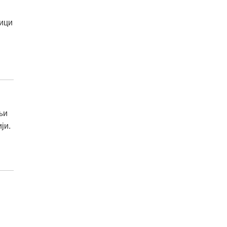
њици
њи
ји.