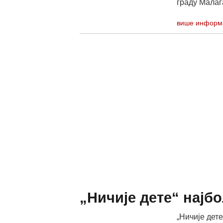
граду Малага
више информ
„Ничије дете“ најб
„Ничије дете