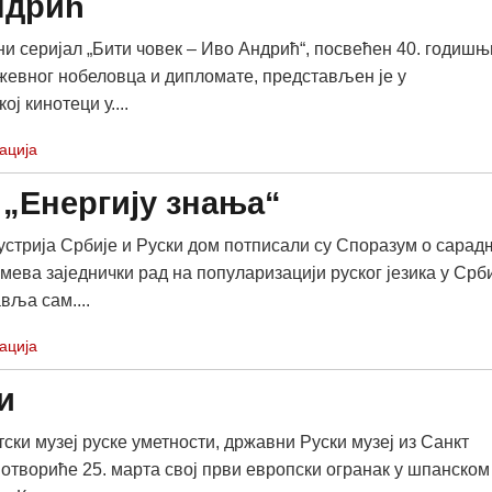
ндрић
и серијал „Бити човек – Иво Андрић“, посвећен 40. годиш
жевног нобеловца и дипломате, представљен је у
ој кинотеци у....
ација
 „Енергију знања“
стрија Србије и Руски дом потписали су Споразум о сарад
мева заједнички рад на популаризацији руског језика у Срби
вља сам....
ација
и
ски музеј руске уметности, државни Руски музеј из Санкт
 отвориће 25. марта свој први европски огранак у шпанском