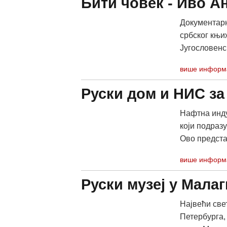
Бити човек - Иво А
Документарн
србског књи
Југословенск
више информ
Руски дом и НИС за
Нафтна инду
који подразу
Ово предста
више информ
Руски музеј у Малаг
Највећи свет
Петербурга,