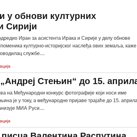
и у обнови културних
и Сирији
дредио Иран за асистента Ирака и Сирије у делу обнове
поменика културно-историјског наслеђа ових земаља, каже
оводилац службе....
ација
 „Андреј Стењин“ до 15. април
ва на Међународни конкурс фотографије који носи име
ина је у току, а међународне пријаве трајаће до 15. априла
низује МИА Руси....
ација
 писца Валентина Распутина