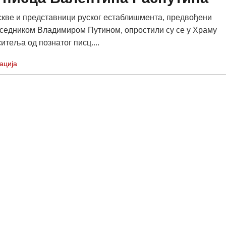
кве и представници руског естаблишмента, предвођени
седником Владимиром Путином, опростили су се у Храму
итеља од познатог писц....
ација