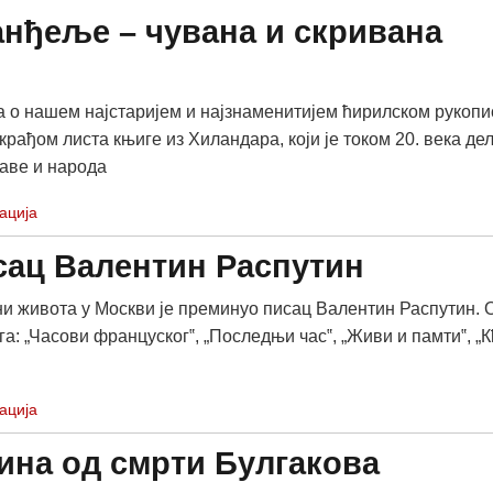
нђеље – чувана и скривана
а о нашем најстаријем и најзнаменитијем ћирилском рукопис
крађом листа књиге из Хиландара, који је током 20. века де
аве и народа
ација
сац Валентин Распутин
ини живота у Москви је преминуо писац Валентин Распутин. 
га: „Часови француског‟, „Последњи час‟, „Живи и памти‟, „
ација
ина од смрти Булгакова