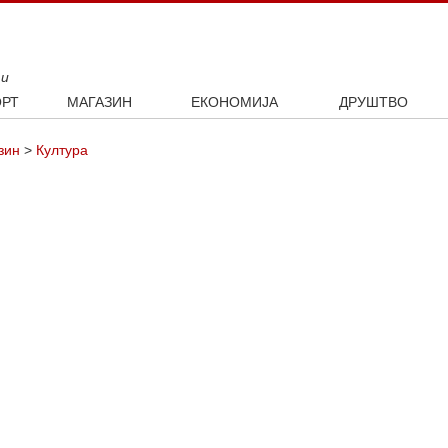
ти
РТ
МАГАЗИН
ЕКОНОМИЈА
ДРУШТВО
ал
Занимљивости
Посао
Интервју
зин
>
Култура
ка
Култура
Аутомобили
ото
Наука и технологија
Некретнине
Образовање
Шоу бизнис