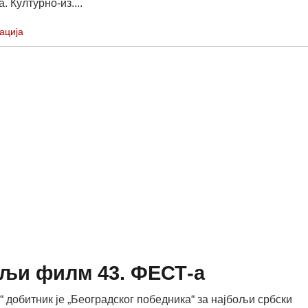
. Културно-из....
ација
ољи филм 43. ФЕСТ-а
“ добитник је „Београдског победника“ за најбољи србски