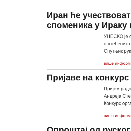
Иран ће учествоват
споменика у Ираку 
УНЕСКО је о
оштећених с
Спутњик рук
више информ
Пријаве на конкурс
Пријем радо
Андреја Стењ
Конкурс орга
више информ
Опроштај од руског