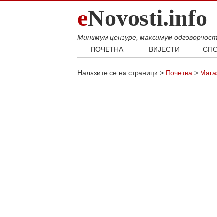
e
Novosti.info
Минимум цензуре, максимум одговорнос
ПОЧЕТНА
ВИЈЕСТИ
СПО
Свијет
Фудб
Налазите се на страници >
Почетна
>
Мага
Балкан
Кошар
Србија
Аутом
Република Српска
Хроника