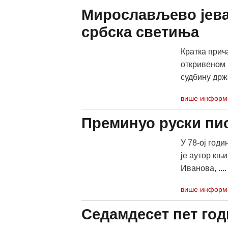
Мирослављево јева
србска светиња
Кратка прич
откривеном 
судбину држ
више информ
Преминуо руски пи
У 78-ој год
је аутор књи
Иванова, ....
више информ
Седамдесет пет год