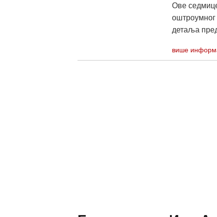
Ове седмице
оштроумног 
детаља пред
више информ