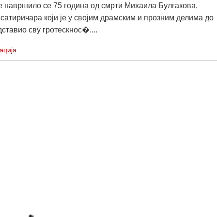
 навршило се 75 година од смрти Михаила Булгакова,
сатиричара који је у својим драмским и прозним делима до
ставио сву гротескнос�....
ација