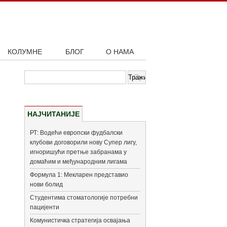
КОЛУМНЕ
БЛОГ
О НАМА
НАЈЧИТАНИЈЕ
РТ: Водећи европски фудбалски
клубови договорили нову Супер лигу,
игноришући претње забранама у
домаћим и међународним лигама
Формула 1: Мекларен представио
нови болид
Студентима стоматологије потребни
пацијенти
Комунистичка стратегија освајања